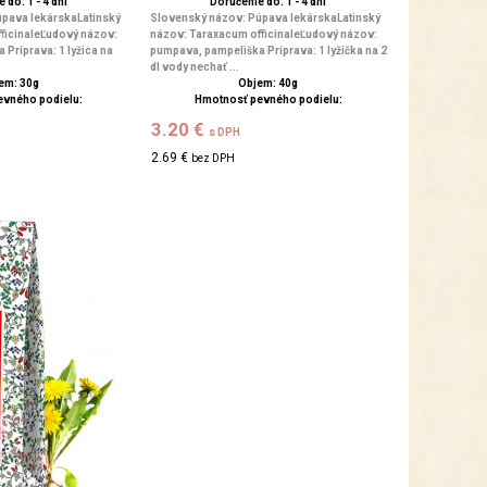
 do: 1 - 4 dní
Doručenie do: 1 - 4 dní
pava lekárskaLatinský
Slovenský názov: Púpava lekárskaLatinský
ficinaleĽudový názov:
názov: Taraxacum officinaleĽudový názov:
Príprava: 1 lyžica na
pumpava, pampeliška Príprava: 1 lyžička na 2
dl vody nechať ...
em: 30g
Objem: 40g
evného podielu:
Hmotnosť pevného podielu:
3.20 €
s DPH
2.69 €
bez DPH