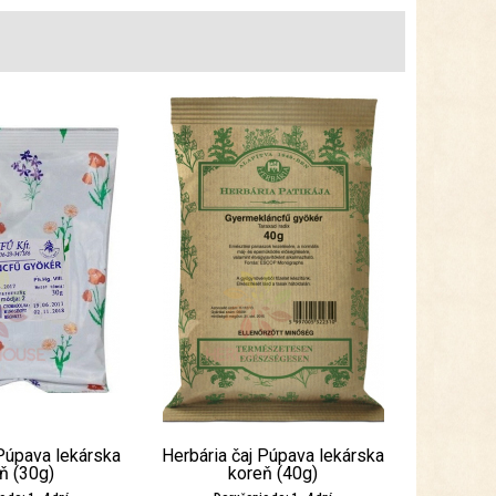
Púpava lekárska
Herbária čaj Púpava lekárska
ň (30g)
koreň (40g)