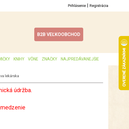
|
Prihlásenie
Registrácia
B2B VEĽKOOBCHOD
MIČKY
KNIHY
VÔNE
ZNAČKY
NAJPREDÁVANEJŠIE
va lekárska
ická údržba.
bmedzenie