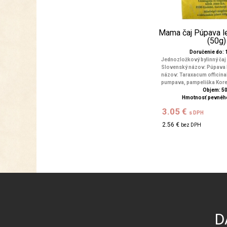
Mama čaj Púpava l
(50g)
Doručenie do: 1
Jednozložkový bylinný čaj
Slovenský názov: Púpava 
názov: Taraxacum officin
pumpava, pampeliška Kore
Objem: 5
Hmotnosť pevného
3.05 €
s DPH
2.56 €
bez DPH
D