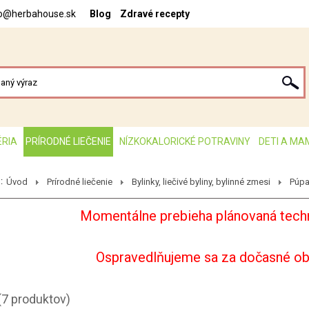
fo@herbahouse.sk
Blog
Zdravé recepty
ÉRIA
PRÍRODNÉ LIEČENIE
NÍZKOKALORICKÉ POTRAVINY
DETI A MA
:
Úvod
Prírodné liečenie
Bylinky, liečivé byliny, bylinné zmesi
Púpa
Momentálne prebieha plánovaná techn
Ospravedlňujeme sa za dočasné o
(7 produktov)