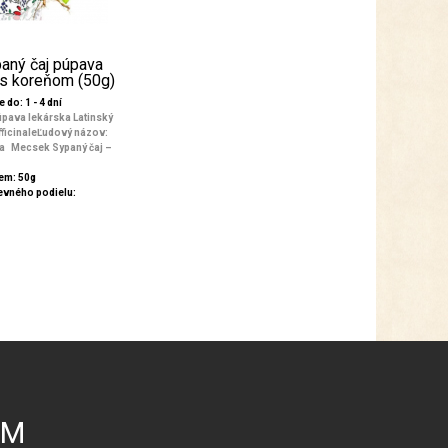
aný čaj púpava
 s koreňom (50g)
 do: 1 - 4 dní
pava lekárska Latinský
ficinaleĽudový názov:
a Mecsek Sypaný čaj –
em: 50g
evného podielu:
ÝM