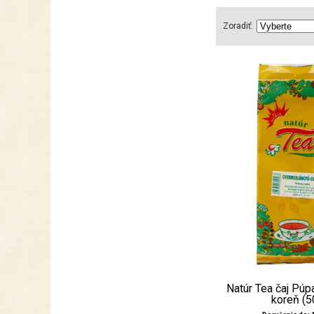
Zoradiť:
Natúr Tea čaj Púp
koreň (5