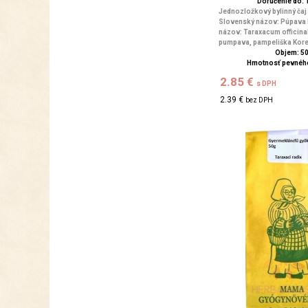
Doručenie do: 1
Jednozložkový bylinný čaj
Slovenský názov: Púpava 
názov: Taraxacum officin
pumpava, pampeliška Kore
Objem: 5
Hmotnosť pevného
2.85 €
s DPH
2.39 €
bez DPH