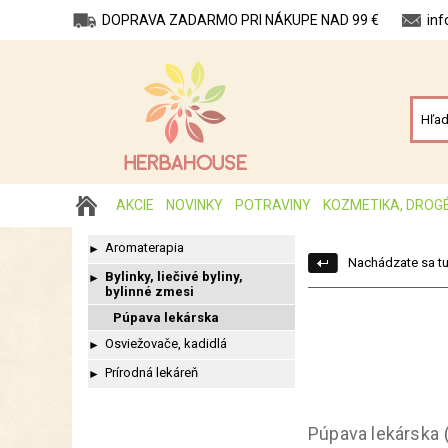
DOPRAVA ZADARMO PRI NÁKUPE NAD 99 €
in
AKCIE
NOVINKY
POTRAVINY
KOZMETIKA, DROG
Aromaterapia
►
Nachádzate sa tu
Bylinky, liečivé byliny,
►
bylinné zmesi
Púpava lekárska
Osviežovače, kadidlá
►
Prírodná lekáreň
►
Púpava lekárska