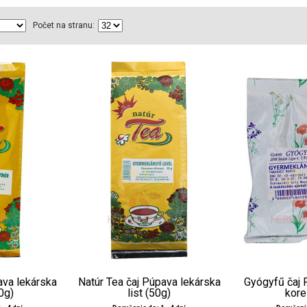
Počet na stranu:
ava lekárska
Natúr Tea čaj Púpava lekárska
Gyógyfű čaj 
0g)
list (50g)
kore