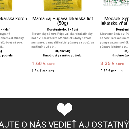
ekárska koreň
Mama čaj Púpava lekárska list
Mecsek Syp
(50g)
lekárska vňať
 - 4 dní
Doručenie do: 1 - 4 dní
Doručenie
 sypaný.
Slovenský názov: Púpava lekárskaLatinský
Slovenský názov: Pú
lekárskaLatinský
názov: Taraxacum officinaleĽudový názov:
názov: Taraxacum of
aleĽudový názov:
pumpava, pampeliška List púpavy sa používa
pumpava, pampelišk
ň...
na žlčníkové a tr...
púpava lekárska v...
0g
Objem: 50g
Obj
 podielu:
Hmotnosť pevného podielu:
Hmotnosť p
1.60 €
3.35 €
s DPH
s DPH
1.34 €
2.82 €
bez DPH
bez DPH
AJTE O NÁS VEDIEŤ AJ OSTATN