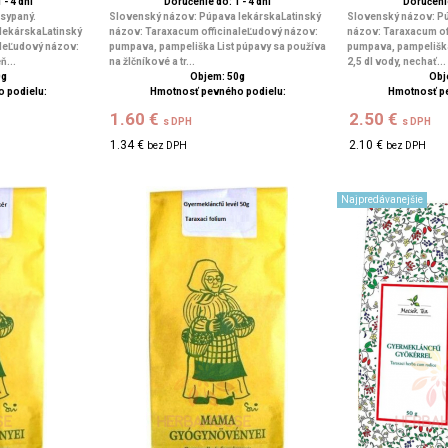
 - 4 dní
Doručenie do: 1 - 4 dní
Doručenie
 sypaný.
Slovenský názov: Púpava lekárskaLatinský
Slovenský názov: Pú
lekárskaLatinský
názov: Taraxacum officinaleĽudový názov:
názov: Taraxacum of
aleĽudový názov:
pumpava, pampeliška List púpavy sa používa
pumpava, pampeliška 
ň...
na žlčníkové a tr...
2,5 dl vody, nechať...
0g
Objem: 50g
Obj
 podielu:
Hmotnosť pevného podielu:
Hmotnosť p
1.60 €
2.50 €
s DPH
s DPH
1.34 €
2.10 €
bez DPH
bez DPH
Najpredávanejšie