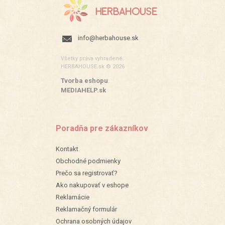
info@herbahouse.sk
Všetky práva vyhradené.
HERBAHOUSE.sk © 2026
Tvorba eshopu
:
MEDIAHELP.sk
Poradňa pre zákazníkov
Kontakt
Obchodné podmienky
Prečo sa registrovať?
Ako nakupovať v eshope
Reklamácie
Reklamačný formulár
Ochrana osobných údajov