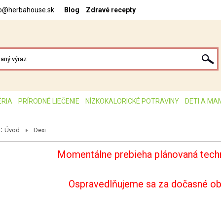
fo@herbahouse.sk
Blog
Zdravé recepty
ÉRIA
PRÍRODNÉ LIEČENIE
NÍZKOKALORICKÉ POTRAVINY
DETI A MA
:
Úvod
Dexi
Momentálne prebieha plánovaná techn
Ospravedlňujeme sa za dočasné o