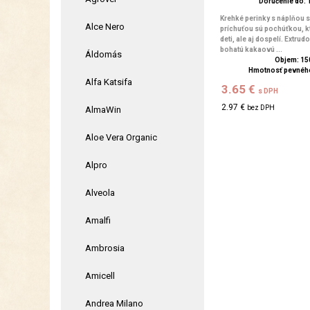
Doručenie do: 1
Krehké perinky s náplňou
Alce Nero
príchuťou sú pochúťkou, k
deti, ale aj dospelí. Extr
bohatú kakaovú ...
Áldomás
Objem: 15
Hmotnosť pevného
Alfa Katsifa
3.65 €
s DPH
2.97 €
bez DPH
AlmaWin
Aloe Vera Organic
Alpro
Alveola
Amalfi
Ambrosia
Amicell
Andrea Milano