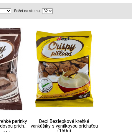
Počet na stranu:
rehké perinky
Dexi Bezlepkové krehké
ovou prích...
vankúšiky s vanilkovou príchuťou
(150g)