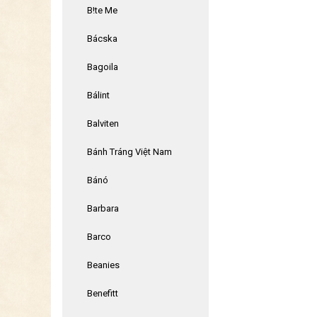
B!te Me
Bácska
Bagoila
Bálint
Balviten
Bánh Tráng Việt Nam
Bánó
Barbara
Barco
Beanies
Benefitt