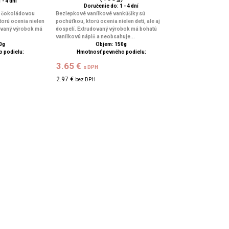
 - 4 dní
Doručenie do: 1 - 4 dní
 s čokoládovou
Bezlepkové vanílkové vankúšiky sú
torú ocenia nielen
pochúťkou, ktorú ocenia nielen deti, ale aj
udovaný výrobok má
dospelí. Extrudovaný výrobok má bohatú
vanílkovú náplň a neobsahuje...
0g
Objem: 150g
 podielu:
Hmotnosť pevného podielu:
3.65 €
s DPH
2.97 €
bez DPH