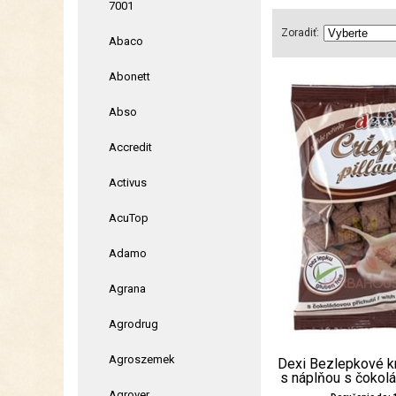
7001
Zoradiť:
Abaco
Abonett
Abso
Accredit
Activus
AcuTop
Adamo
Agrana
Agrodrug
Agroszemek
Dexi Bezlepkové k
s náplňou s čokolád
Agrover