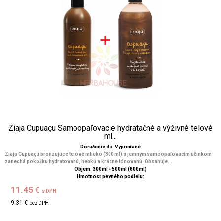
Ziaja Cupuaçu Samoopaľovacie hydratačné a výživné telové
ml...
Doručenie do: Vypredané
Ziaja Cupuaçu bronzujúce telové mlieko (300 ml) s jemným samoopaľovacím účinkom
zanechá pokožku hydratovanú, hebkú a krásne tónovanú. Obsahuje...
Objem: 300ml + 500ml (800ml)
Hmotnosť pevného podielu:
11.45 €
s DPH
9.31 €
bez DPH