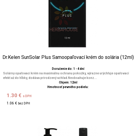
Dr.Kelen SunSolar Plus Samoopaľovací krém do solária (12ml)
Doručenie do: 1 - 4 dní
Solárny opaľovací krém na maximálnu ochranu pokožky, výrazne urýchľuje opaľovací
efekt až do hĺbky, dodáva prirodzený vzhľad.Neobsahuje konz...
Objem: 12ml
Hmotnosť pevného podielu:
1.30 €
s DPH
1.06 €
bez DPH