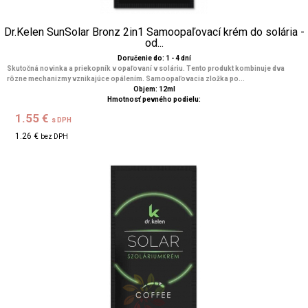
Dr.Kelen SunSolar Bronz 2in1 Samoopaľovací krém do solária -
od...
Doručenie do: 1 - 4 dní
Skutočná novinka a priekopník v opaľovaní v soláriu. Tento produkt kombinuje dva
rôzne mechanizmy vznikajúce opálením. Samoopaľovacia zložka po...
Objem: 12ml
Hmotnosť pevného podielu:
1.55 €
s DPH
1.26 €
bez DPH