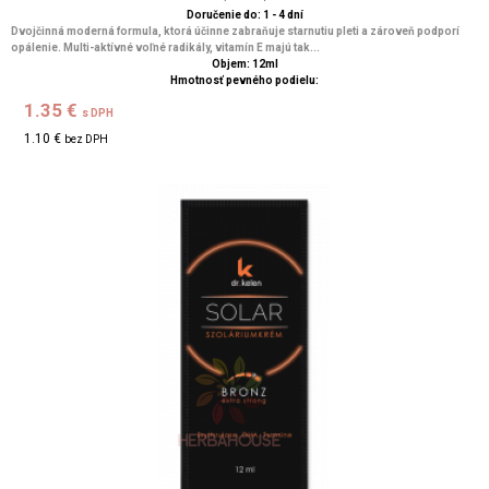
Doručenie do: 1 - 4 dní
Dvojčinná moderná formula, ktorá účinne zabraňuje starnutiu pleti a zároveň podporí
opálenie. Multi-aktívné voľné radikály, vitamín E majú tak...
Objem: 12ml
Hmotnosť pevného podielu:
1.35 €
s DPH
1.10 €
bez DPH