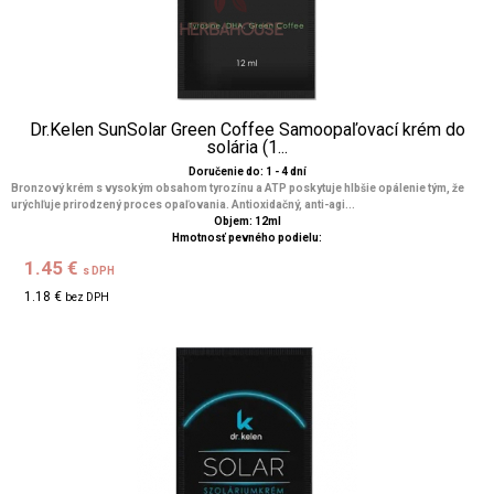
Dr.Kelen SunSolar Green Coffee Samoopaľovací krém do
solária (1...
Doručenie do: 1 - 4 dní
Bronzový krém s vysokým obsahom tyrozínu a ATP poskytuje hlbšie opálenie tým, že
urýchľuje prirodzený proces opaľovania. Antioxidačný, anti-agi...
Objem: 12ml
Hmotnosť pevného podielu:
1.45 €
s DPH
1.18 €
bez DPH