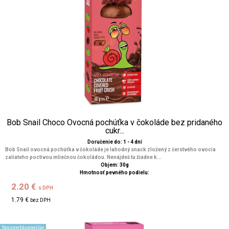
Bob Snail Choco Ovocná pochúťka v čokoláde bez pridaného
cukr...
Doručenie do: 1 - 4 dní
Bob Snail ovocná pochúťka v čokoláde je lahodný snack zložený z čerstvého ovocia
zaliateho poctivou mliečnou čokoládou. Nenájdeš tu žiadne k...
Objem: 30g
Hmotnosť pevného podielu:
2.20 €
s DPH
1.79 €
bez DPH
Najpredávanejšie