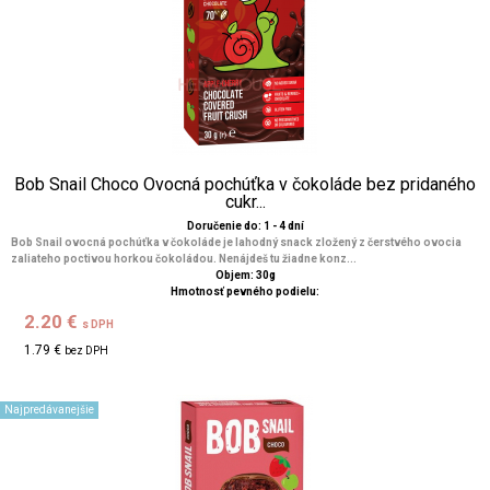
Bob Snail Choco Ovocná pochúťka v čokoláde bez pridaného
cukr...
Doručenie do: 1 - 4 dní
Bob Snail ovocná pochúťka v čokoláde je lahodný snack zložený z čerstvého ovocia
zaliateho poctivou horkou čokoládou. Nenájdeš tu žiadne konz...
Objem: 30g
Hmotnosť pevného podielu:
2.20 €
s DPH
1.79 €
bez DPH
Najpredávanejšie