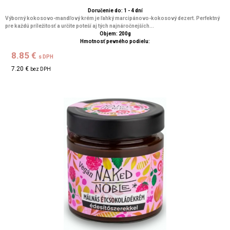
Doručenie do: 1 - 4 dní
Výborný kokosovo-mandľový krém je ľahký marcipánovo-kokosový dezert. Perfektný
pre každú príležitosť a určite poteší aj tých najnáročnejších...
Objem: 200g
Hmotnosť pevného podielu:
8.85 €
s DPH
7.20 €
bez DPH