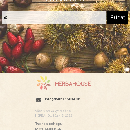
info@herbahouse.sk
Všetky práva vyhradené.
HERBAHOUSE.sk © 2026
Tvorba eshopu
:
MEDIAHELP.sk