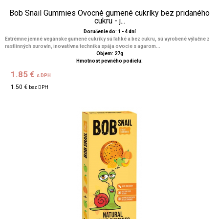
Bob Snail Gummies Ovocné gumené cukríky bez pridaného
cukru - j...
Doručenie do: 1 - 4 dní
Extrémne jemné vegánske gumené cukríky sú ľahké a bez cukru, sú vyrobené výlučne z
rastlinných surovín, inovatívna technika spája ovocie s agarom...
Objem: 27g
Hmotnosť pevného podielu:
1.85 €
s DPH
1.50 €
bez DPH