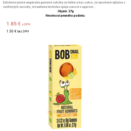
Extrémne jemné vegánske gumené cukríky sú ľahké a bez cukru, sú vyrobené výlučne z
rastlinných surovín, inovatívna technika spája ovocie s agarom...
Objem: 27g
Hmotnosť pevného podielu:
1.85 €
s DPH
1.50 €
bez DPH