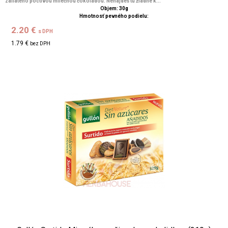
zaliateho poctivou mliečnou čokoládou. Nenájdeš tu žiadne k...
Objem: 30g
Hmotnosť pevného podielu:
2.20 €
s DPH
1.79 €
bez DPH