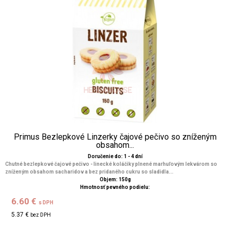
Primus Bezlepkové Linzerky čajové pečivo so zníženým
obsahom...
Doručenie do: 1 - 4 dní
Chutné bezlepkové čajové pečivo - linecké koláčiky plnené marhuľovým lekvárom so
zníženým obsahom sacharidov a bez pridaného cukru so sladidla...
Objem: 150g
Hmotnosť pevného podielu:
6.60 €
s DPH
5.37 €
bez DPH