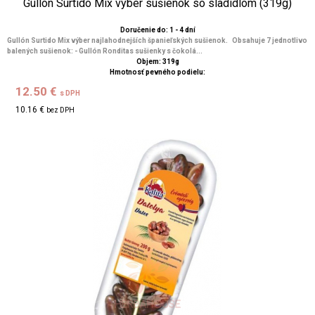
Gullón Surtido Mix výber sušienok so sladidlom (319g)
Doručenie do: 1 - 4 dní
Gullón Surtido Mix výber najlahodnejších španieľských sušienok. Obsahuje 7 jednotlivo
balených sušienok: - Gullón Ronditas sušienky s čokolá...
Objem: 319g
Hmotnosť pevného podielu:
12.50 €
s DPH
10.16 €
bez DPH