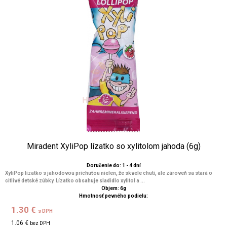
Miradent XyliPop lízatko so xylitolom jahoda (6g)
Doručenie do: 1 - 4 dní
XyliPop lízatko s jahodovou príchuťou nielen, že skvele chutí, ale zároveň sa stará o
citlivé detské zúbky. Lízatko obsahuje sladidlo xylitol a ...
Objem: 6g
Hmotnosť pevného podielu:
1.30 €
s DPH
1.06 €
bez DPH