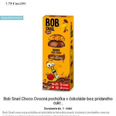
1.79 €
bez DPH
Najpredávanejšie
Bob Snail Choco Ovocná pochúťka v čokoláde bez pridaného
cukr...
Doručenie do: 1 - 4 dní
Bob Snail ovocná pochúťka v čokoláde je lahodný snack zložený z čerstvého ovocia