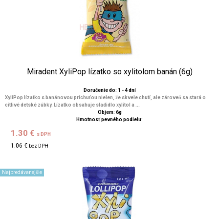
Miradent XyliPop lízatko so xylitolom banán (6g)
Doručenie do: 1 - 4 dní
XyliPop lízatko s banánovou príchuťou nielen, že skvele chutí, ale zároveň sa stará o
citlivé detské zúbky. Lízatko obsahuje sladidlo xylitol a ...
Objem: 6g
Hmotnosť pevného podielu:
1.30 €
s DPH
1.06 €
bez DPH
Najpredávanejšie