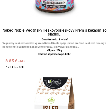
Naked Noble Vegánsky lieskovoorieškový krém s kakaom so
sladidl...
Doručenie do: 1 - 4 dní
Vegánsky lieskovoorieškový krém Naked Noble spája jemné pražené lieskové oriešky a
bohatú chuť kvalitného kakaového prášku, čím vytvára lahodný ...
Objem: 200g
Hmotnosť pevného podielu:
8.85 €
s DPH
7.20 €
bez DPH