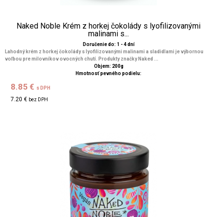
Naked Noble Krém z horkej čokolády s lyofilizovanými
malinami s...
Doručenie do: 1 - 4 dní
Lahodný krém z horkej čokolády s lyofilizovanými malinami a sladidlami je výbornou
voľbou pre milovníkov ovocných chutí. Produkty značky Naked ...
Objem: 200g
Hmotnosť pevného podielu:
8.85 €
s DPH
7.20 €
bez DPH