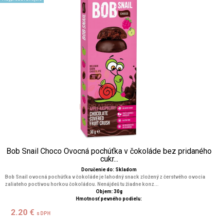
Bob Snail Choco Ovocná pochúťka v čokoláde bez pridaného
cukr...
Doručenie do: Skladom
Bob Snail ovocná pochúťka v čokoláde je lahodný snack zložený z čerstvého ovocia
zaliateho poctivou horkou čokoládou. Nenájdeš tu žiadne konz...
Objem: 30g
Hmotnosť pevného podielu:
2.20 €
s DPH