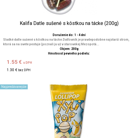
Kalifa Datle sušené s kôstkou na tácke (200g)
Doručenie do: 1 - 4 dní
Sladké datle sušené s kôstkou na tácke.Datľovník je pravdepodobne najstarší strom,
ktorá sa na svete pestuje (poznali ju už v starovekej Mezopotá...
Objem: 200g
Hmotnosť pevného podielu:
1.55 €
s DPH
1.30 €
bez DPH
Najpredávanejšie