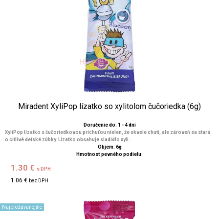
Miradent XyliPop lízatko so xylitolom čučoriedka (6g)
Doručenie do: 1 - 4 dní
XyliPop lízatko s čučoriedkovou príchuťou nielen, že skvele chutí, ale zároveň sa stará
o citlivé detské zúbky. Lízatko obsahuje sladidlo xyli...
Objem: 6g
Hmotnosť pevného podielu:
1.30 €
s DPH
1.06 €
bez DPH
Najpredávanejšie