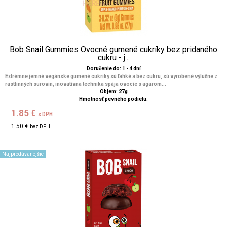
Bob Snail Gummies Ovocné gumené cukríky bez pridaného
cukru - j...
Doručenie do: 1 - 4 dní
Extrémne jemné vegánske gumené cukríky sú ľahké a bez cukru, sú vyrobené výlučne z
rastlinných surovín, inovatívna technika spája ovocie s agarom...
Objem: 27g
Hmotnosť pevného podielu:
1.85 €
s DPH
1.50 €
bez DPH
Najpredávanejšie