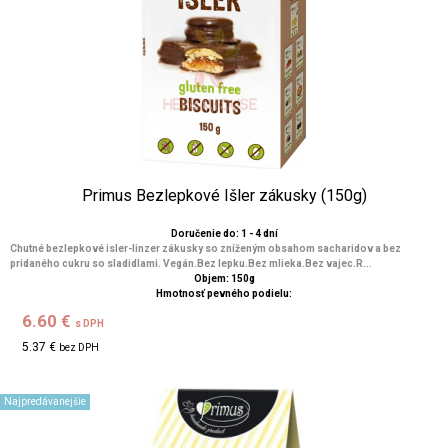
Primus Bezlepkové Išler zákusky (150g)
Doručenie do: 1 - 4 dní
Chutné bezlepkové isler-linzer zákusky so zníženým obsahom sacharidov a bez
pridaného cukru so sladidlami. Vegán.Bez lepku.Bez mlieka.Bez vajec.R...
Objem: 150g
Hmotnosť pevného podielu:
6.60 €
s DPH
5.37 €
bez DPH
Najpredávanejšie