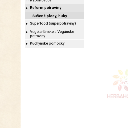
Pre športovcov
Reform potraviny
►
Sušené plody, huby
Superfood (superpotraviny)
►
Vegetariánske a Vegánske
►
potraviny
Kuchynské pomôcky
►