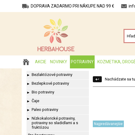
DOPRAVA ZADARMO PRI NÁKUPE NAD 99 €
in
AKCIE
NOVINKY
POTRAVINY
KOZMETIKA, DROG
Bezlaktózové potraviny
►
Nachádzate sa tu
Bezlepkové potraviny
►
Bio potraviny
►
Čaje
►
Paleo potraviny
►
Nízkokalorické potraviny,
►
potraviny so sladidlami a s
Najpredávanejšie
fruktózou