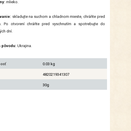
ny:
mlieko.
vanie:
skladujte na suchom a chladnom mieste, chráňte pred
m. Po otvorení chráňte pred vyschnutím a spotrebujte do
ých dní.
a pôvodu:
Ukrajina.
osť
0.03 kg
4820219341307
30g