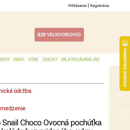
|
Prihlásenie
Registrácia
B2B VEĽKOOBCHOD
MIČKY
KNIHY
VÔNE
ZNAČKY
NAJPREDÁVANEJŠIE
ická údržba.
bmedzenie
 Snail Choco Ovocná pochúťka