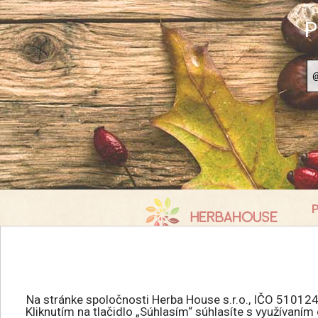
P
P
K
info@herbahouse.sk
O
P
Všetky práva vyhradené.
A
HERBAHOUSE.sk © 2026
Na stránke spoločnosti Herba House s.r.o., IČO 510124
R
Kliknutím na tlačidlo „Súhlasím“ súhlasíte s využívaní
Tvorba eshopu
: