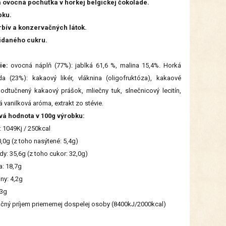
 ovocná pochúťka v horkej belgickej čokoláde.
pku.
rbív a konzervačných látok.
idaného cukru.
ie:
ovocná náplň (77%): jablká 61,6 %, malina 15,4%. Horká
a (23%): kakaový likér, vláknina (oligofruktóza), kakaové
odtučnený kakaový prášok, mliečny tuk, slnečnicový lecitín,
á vanilková aróma, extrakt zo stévie.
vá hodnota v 100g výrobku:
: 1049Kj / 250kcal
0,0g (z toho nasýtené: 5,4g)
dy: 35,6g (z toho cukor: 32,0g)
a: 18,7g
iny: 4,2g
03g
čný príjem priemernej dospelej osoby (8400kJ/2000kcal)