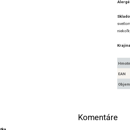
Alergé
Sklado
svetlo
niekoľk
Krajin
Hmotn
EAN
Objem
Komentáre
atka