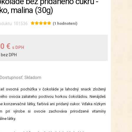
okoláde bez pridaného cukru -
lko, malina (30g)
oduktu: 101536
(1 hodnotení)
20 €
s DPH
bez DPH
€
Dostupnosť:
Skladom
ail ovocná pochúťka v čokoláde je lahodný snack zložený
vého ovocia zaliateho poctivou horkou čokoládou. Nenájdeš
ne konzervačné látky, farbivá ani pridaný cukor. Vďaka nízkym
ám pri výrobe si ovocie zachováva prirodzené vitamíny
lne látky.