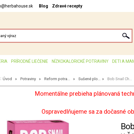
fo@herbahouse.sk
Blog
Zdravé recepty
ÉRIA
PRÍRODNÉ LIEČENIE
NÍZKOKALORICKÉ POTRAVINY
DETI A MA
:
Úvod
Potraviny
Reform potra...
Sušené plo...
Bob Snail Ch...
Momentálne prebieha plánovaná techn
Ospravedlňujeme sa za dočasné o
Bob