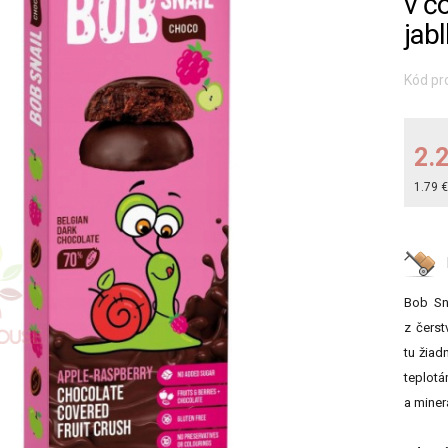
v č
jab
Kód pr
2.
1.79 
Bob Sn
z čerst
tu žiad
teplot
a minerá