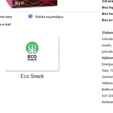
Zdravá
Bez le
Bez fa
nie ceny
Otázka na predajcu
Bez pr
 e-mail
Zložen
čokolád
maslo, 
prírodn
Výživo
Energia
Tuky: 1
Eco Snack
Sachari
Vláknin
Bielkov
Soľ: 0,
Referen