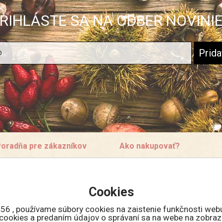
RIHLÁSTE SA NA ODBER NOVINI
oradňa pre zákazníkov
Ako nakupovať?
ontakt
Doprava a ceny
bchodné podmienky
Veľkoobchodná spolupráca
Cookies
rečo sa registrovať?
Množstevné zľavy
ko nakupovať v eshope
56 , používame súbory cookies na zaistenie funkčnosti web
eklamácie
m cookies a predaním údajov o správaní sa na webe na zobraz