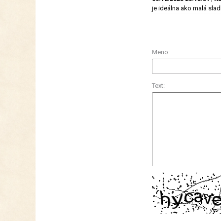
je ideálna ako malá sl
Meno:
Text: