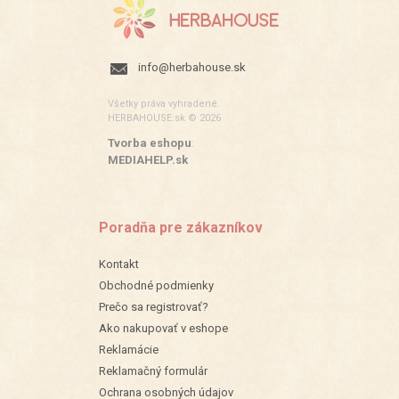
info@herbahouse.sk
Všetky práva vyhradené.
HERBAHOUSE.sk © 2026
Tvorba eshopu
:
MEDIAHELP.sk
Poradňa pre zákazníkov
Kontakt
Obchodné podmienky
Prečo sa registrovať?
Ako nakupovať v eshope
Reklamácie
Reklamačný formulár
Ochrana osobných údajov