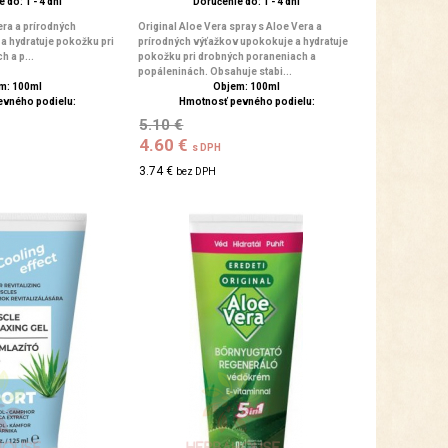
 do: 1 - 4 dní
Doručenie do: 1 - 4 dní
era a prírodných
Original Aloe Vera spray s Aloe Vera a
a hydratuje pokožku pri
prírodných výťažkov upokokuje a hydratuje
 a p...
pokožku pri drobných poraneniach a
popáleninách. Obsahuje stabi...
m: 100ml
Objem: 100ml
evného podielu:
Hmotnosť pevného podielu:
5.10 €
4.60 €
s DPH
3.74 €
bez DPH