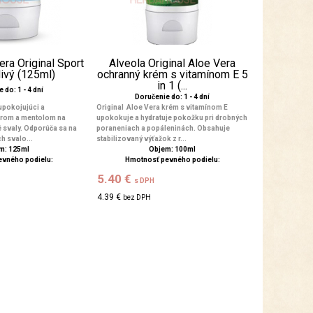
era Original Sport
Alveola Original Aloe Vera
divý (125ml)
ochranný krém s vitamínom E 5
in 1 (...
 do: 1 - 4 dní
Doručenie do: 1 - 4 dní
 upokojujúci a
Original Aloe Vera krém s vitamínom E
forom a mentolom na
upokokuje a hydratuje pokožku pri drobných
é svaly. Odporúča sa na
poraneniach a popáleninách. Obsahuje
h svalo...
stabilizovaný výťažok z r...
m: 125ml
Objem: 100ml
evného podielu:
Hmotnosť pevného podielu:
5.40 €
s DPH
4.39 €
bez DPH