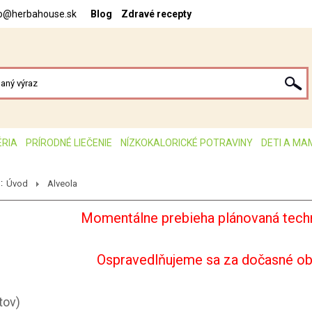
fo@herbahouse.sk
Blog
Zdravé recepty
ÉRIA
PRÍRODNÉ LIEČENIE
NÍZKOKALORICKÉ POTRAVINY
DETI A MA
:
Úvod
Alveola
Momentálne prebieha plánovaná techn
Ospravedlňujeme sa za dočasné o
tov)