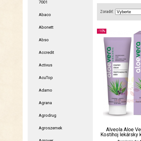
7001
Zoradiť:
Abaco
Abonett
-10%
Abso
Accredit
Activus
AcuTop
Adamo
Agrana
Agrodrug
Agroszemek
Alveola Aloe Ve
Kostihoj lekársky
Agrover