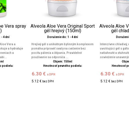
loe Vera spray
Alveola Aloe Vera Original Sport
Alveola Aloe V
)
gél hrejivý (150ml)
gél chla
 - 4 dní
Doručenie do: 1 - 4 dní
Doručenie
 Aloe Vera a
Hrejivý gél s unikátnym bylinným komplexom
Intenzívne chladivý,
kuje a hydratuje
pomáha pripraviť svaly na cvičenie bez
uvolňujúci gél s gá
aneniach a
pocitu pálenia a štípania. Pravidelné
natiahnuté a stuhnut
bi...
používanie sa odporúča ...
osvieženie unavenýc
0ml
Objem: 150ml
Obje
 podielu:
Hmotnosť pevného podielu:
Hmotnosť p
6.30 €
6.30 €
s DPH
s DPH
5.12 €
5.12 €
bez DPH
bez DPH