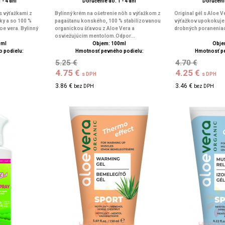
 - 4 dní
Doručenie do: 1 - 4 dní
Doručenie
s výťažkami z
Bylinný krém na ošetrenie nôh s výťažkom z
Original gél s Aloe V
ky a so 100 %
pagaštanu konského, 100 % stabilizovanou
výťažkov upokokuje 
oe vera. Bylinný
organickou šťavou z Aloe Vera a
drobných poraneniach
osviežujúcim mentolom.Odpor...
0ml
Objem: 100ml
Obje
 podielu:
Hmotnosť pevného podielu:
Hmotnosť p
5.25 €
4.70 €
4.75 €
4.25 €
s DPH
s DPH
3.86 €
3.46 €
bez DPH
bez DPH