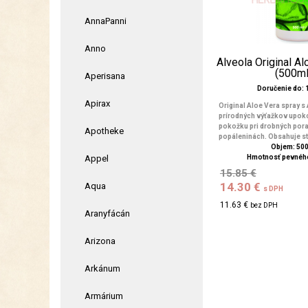
AnnaPanni
Anno
Alveola Original A
(500ml
Aperisana
Doručenie do: 1
Apirax
Original Aloe Vera spray s
prírodných výťažkov upoko
pokožku pri drobných por
Apotheke
popáleninách. Obsahuje sta
Objem: 50
Appel
Hmotnosť pevného
15.85 €
14.30 €
Aqua
s DPH
11.63 €
bez DPH
Aranyfácán
Arizona
Arkánum
Armárium