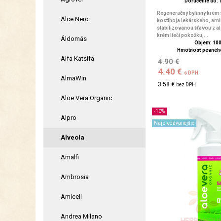
Doručenie do: 1
Regeneračný bylinný krém 
Alce Nero
kostihoja lekárskeho, arni
stabilizovanou šťavou z al
krém lieči pokožku,...
Áldomás
Objem: 10
Hmotnosť pevného
Alfa Katsifa
4.90 €
4.40 €
s DPH
AlmaWin
3.58 €
bez DPH
Aloe Vera Organic
-10%
Alpro
Najpredávanejšie
Alveola
Amalfi
Ambrosia
Amicell
Andrea Milano