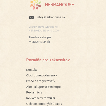
info@herbahouse.sk
Všetky práva vyhradené.
HERBAHOUSE.sk © 2026
Tvorba eshopu
:
MEDIAHELP.sk
Poradňa pre zákazníkov
Kontakt
Obchodné podmienky
Prečo sa registrovať?
Ako nakupovať v eshope
Reklamácie
Reklamačný formulár
Ochrana osobných údajov