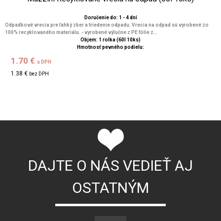
Doručenie do: 1 - 4 dní
Odpadkové vrecia pre ľahký zber a triedenie odpadu. Vrecia na odpad sú vyrobené zo
100% recyklovaného materiálu. - vyrobené výlučne z PE fólie z...
Objem: 1 rolka (60l 10ks)
Hmotnosť pevného podielu:
1.70 €
s DPH
1.38 €
bez DPH
DAJTE O NÁS VEDIEŤ AJ
OSTATNÝM