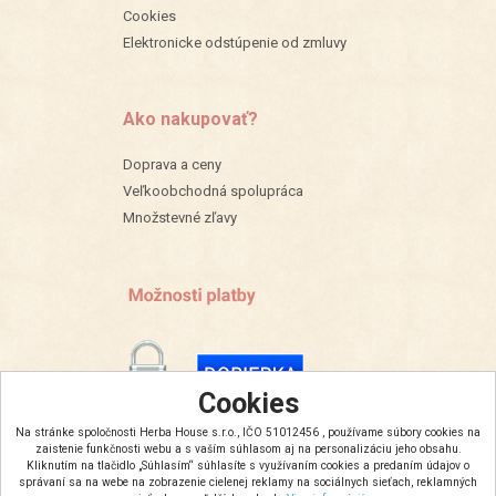
Cookies
Elektronicke odstúpenie od zmluvy
Ako nakupovať?
Doprava a ceny
Veľkoobchodná spolupráca
Množstevné zľavy
Cookies
Na stránke spoločnosti Herba House s.r.o., IČO 51012456 , používame súbory cookies na
zaistenie funkčnosti webu a s vaším súhlasom aj na personalizáciu jeho obsahu.
Kliknutím na tlačidlo „Súhlasím“ súhlasíte s využívaním cookies a predaním údajov o
správaní sa na webe na zobrazenie cielenej reklamy na sociálnych sieťach, reklamných