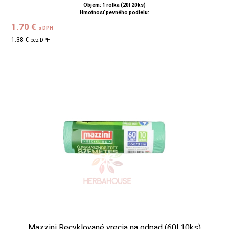
Objem: 1 rolka (20l 20ks)
Hmotnosť pevného podielu:
1.70 €
s DPH
1.38 €
bez DPH
Mazzini Recyklované vrecia na odpad (60l 10ks)