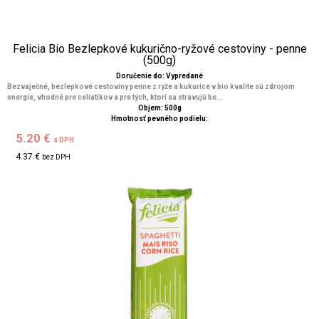
Felicia Bio Bezlepkové kukurično-ryžové cestoviny - penne
(500g)
Doručenie do: Vypredané
Bezvaječné, bezlepkové cestoviny penne z ryže a kukurice v bio kvalite sú zdrojom
energie, vhodné pre celiatikov a pre tých, ktorí sa stravujú be...
Objem: 500g
Hmotnosť pevného podielu:
5.20 €
s DPH
4.37 €
bez DPH