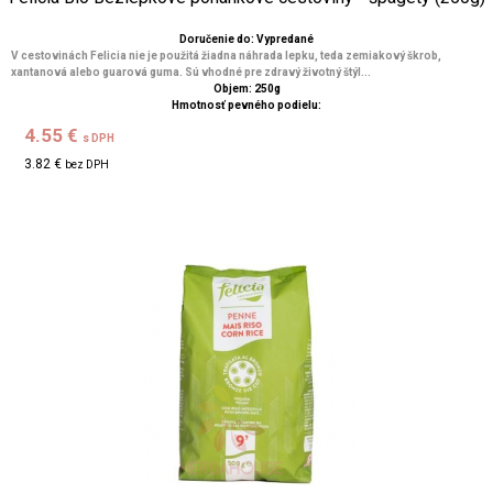
Doručenie do: Vypredané
V cestovinách Felicia nie je použitá žiadna náhrada lepku, teda zemiakový škrob,
xantanová alebo guarová guma. Sú vhodné pre zdravý životný štýl...
Objem: 250g
Hmotnosť pevného podielu:
4.55 €
s DPH
3.82 €
bez DPH