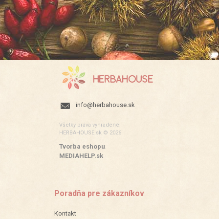
info@herbahouse.sk
Všetky práva vyhradené.
HERBAHOUSE.sk © 2026
Tvorba eshopu
:
MEDIAHELP.sk
Poradňa pre zákazníkov
Kontakt