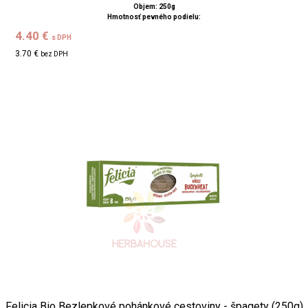
Objem: 250g
Hmotnosť pevného podielu:
4.40 €
s DPH
3.70 €
bez DPH
Felicia Bio Bezlepkové pohánkové cestoviny - špagety (250g)