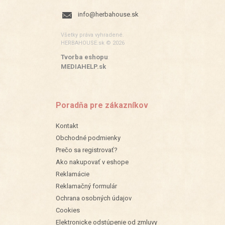
info@herbahouse.sk
Všetky práva vyhradené.
HERBAHOUSE.sk © 2026
Tvorba eshopu
:
MEDIAHELP.sk
Poradňa pre zákazníkov
Kontakt
Obchodné podmienky
Prečo sa registrovať?
Ako nakupovať v eshope
Reklamácie
Reklamačný formulár
Ochrana osobných údajov
Cookies
Elektronicke odstúpenie od zmluvy