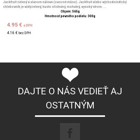
Jackfruit zelený v slanom náleve (ovocné mäso). Jackfruit alebo východoindický
chlebovník je vždyzelený, husto olistněný, mohutný, vysoký strom. ...
Objem: 565g
Hmotnosť pevného podielu: 300g
4.95 €
s DPH
4.16 €
bez DPH
DAJTE O NÁS VEDIEŤ AJ
OSTATNÝM