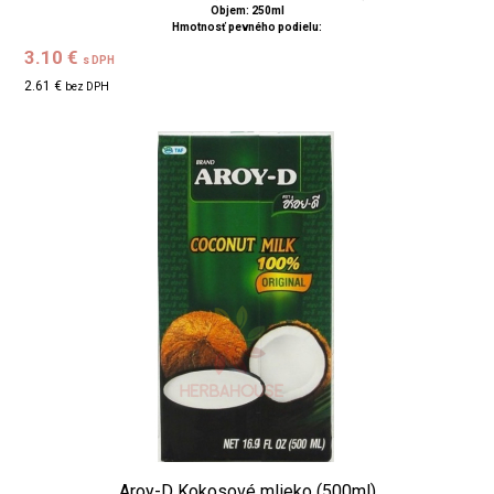
Objem: 250ml
Hmotnosť pevného podielu:
3.10 €
s DPH
2.61 €
bez DPH
Aroy-D Kokosové mlieko (500ml)