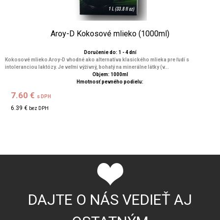
Aroy-D Kokosové mlieko (1000ml)
Doručenie do: 1 - 4 dní
Kokosové mlieko Aroy-D vhodné ako alternatíva klasického mlieka pre ľudí s
intoleranciou laktózy. Je veľmi výživný, bohatý na minerálne látky (v...
Objem: 1000ml
Hmotnosť pevného podielu:
7.60 €
s DPH
6.39 €
bez DPH
DAJTE O NÁS VEDIEŤ AJ