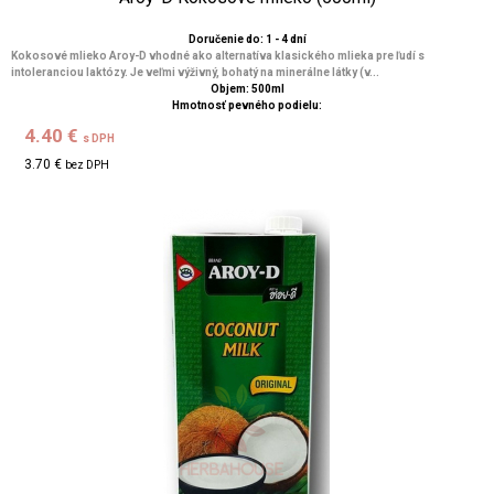
Doručenie do: 1 - 4 dní
Kokosové mlieko Aroy-D vhodné ako alternatíva klasického mlieka pre ľudí s
intoleranciou laktózy. Je veľmi výživný, bohatý na minerálne látky (v...
Objem: 500ml
Hmotnosť pevného podielu:
4.40 €
s DPH
3.70 €
bez DPH