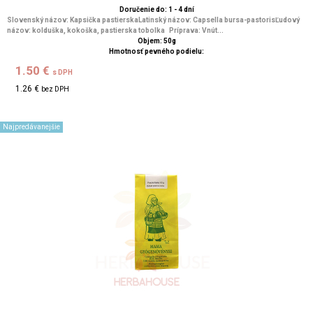
Doručenie do: 1 - 4 dní
Slovenský názov: Kapsička pastierskaLatinský názov: Capsella bursa-pastorisĽudový
názov: kolduška, kokoška, pastierska tobolka Príprava: Vnút...
Objem: 50g
Hmotnosť pevného podielu:
1.50 €
s DPH
1.26 €
bez DPH
Najpredávanejšie