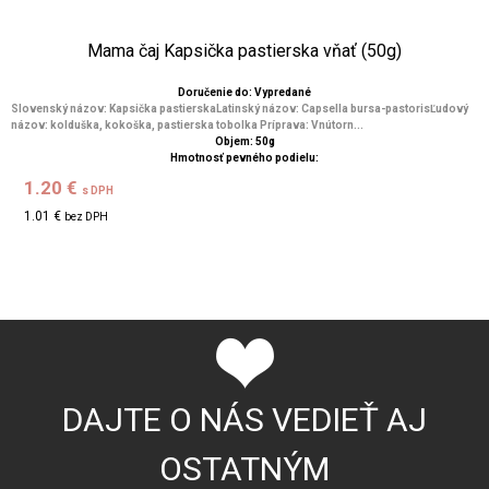
Mama čaj Kapsička pastierska vňať (50g)
Doručenie do: Vypredané
Slovenský názov: Kapsička pastierskaLatinský názov: Capsella bursa-pastorisĽudový
názov: kolduška, kokoška, pastierska tobolka Príprava: Vnútorn...
Objem: 50g
Hmotnosť pevného podielu:
1.20 €
s DPH
1.01 €
bez DPH
DAJTE O NÁS VEDIEŤ AJ
OSTATNÝM