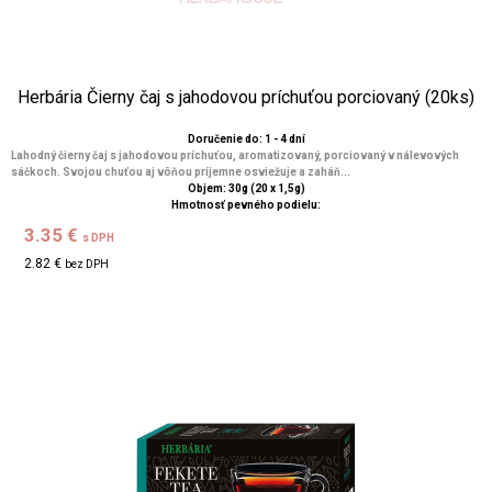
Herbária Čierny čaj s jahodovou príchuťou porciovaný (20ks)
Doručenie do: 1 - 4 dní
Lahodný čierny čaj s jahodovou príchuťou, aromatizovaný, porciovaný v nálevových
sáčkoch. Svojou chuťou aj vôňou príjemne osviežuje a zaháň...
Objem: 30g (20 x 1,5g)
Hmotnosť pevného podielu:
3.35 €
s DPH
2.82 €
bez DPH