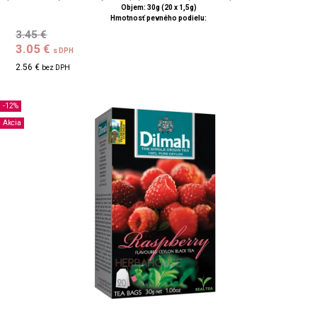
Objem: 30g (20 x 1,5g)
Hmotnosť pevného podielu:
3.45 €
3.05 €
s DPH
2.56 €
bez DPH
-12%
Akcia