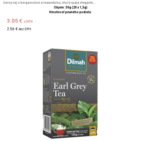
čierny čaj s bergamotom a levanduľou, ktorý spája elegantn...
Objem: 30g (20 x 1,5g)
Hmotnosť pevného podielu:
3.05 €
s DPH
2.56 €
bez DPH