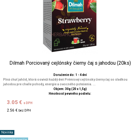
Dilmah Porciovaný cejlónsky čierny čaj s jahodou (20ks)
Doručenie do: 1 - 4 dní
Plná chuť jahôd, ktorá osvieži každý deň Prémiový cejlónsky čierny čaj so sladkou
jahodou pre chvíle pohody, energie a ovocného potešenia. ...
Objem: 30g (20 x 1,5g)
Hmotnosť pevného podielu:
3.05 €
s DPH
2.56 €
bez DPH
Novinka
Najpredávanejšie