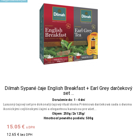
Dilmah Sypané čaje English Breakfast + Earl Grey darčekový
set ...
Doručenie do: 1 - 4 dní
Luxusný čajový set pre dokonalý čajový rituál doma Prémiová darčeková sada s dvoma
ikonickými cejlónskymi čajmi a elegantnou kanvicou pre všet...
Objem: 250g /2x 125g/
Hmotnosť pevného podielu: 500g
15.05 €
s DPH
12.65 €
bez DPH