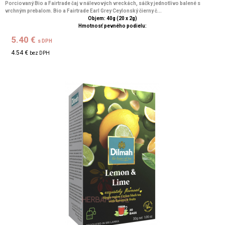
Porciovaný Bio a Fairtrade čaj v nálevových vreckách, sáčky jednotlivo balené s
vrchným prebalom. Bio a Fairtrade Earl Grey Ceylonský čierny č...
Objem: 40g (20 x 2g)
Hmotnosť pevného podielu:
5.40 €
s DPH
4.54 €
bez DPH