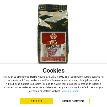
Cookies
Na stránke spoločnosti Herba House s.r.o., IČO 51012456 , používame súbory cookies na
Mlesna Čierny čaj s príchuťou ľadového vína sypaný (50g)
zaistenie funkčnosti webu a s vaším súhlasom aj na personalizáciu jeho obsahu.
Kliknutím na tlačidlo „Súhlasím“ súhlasíte s využívaním cookies a predaním údajov o
správaní sa na webe na zobrazenie cielenej reklamy na sociálnych sieťach, reklamných
Doručenie do: 1 - 4 dní
sieťach a na ďalších weboch.
Viac informácií
Mlesna “Ice Wine” čaj kombinuje silný charakter čierneho čaju a jemné ovocné tóny. Bez
pridaných sladidiel – ideálny pre milovníkov čistej a kv...
Objem: 50g
Súhlasím
Podrobné nastavenia
Hmotnosť pevného podielu: