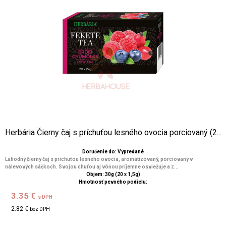
Herbária Čierny čaj s príchuťou lesného ovocia porciovaný (2...
Doručenie do: Vypredané
Lahodný čierny čaj s príchuťou lesného ovocia, aromatizovaný, porciovaný v
nálevových sáčkoch. Svojou chuťou aj vôňou príjemne osviežuje a z...
Objem: 30g (20 x 1,5g)
Hmotnosť pevného podielu:
3.35 €
s DPH
2.82 €
bez DPH