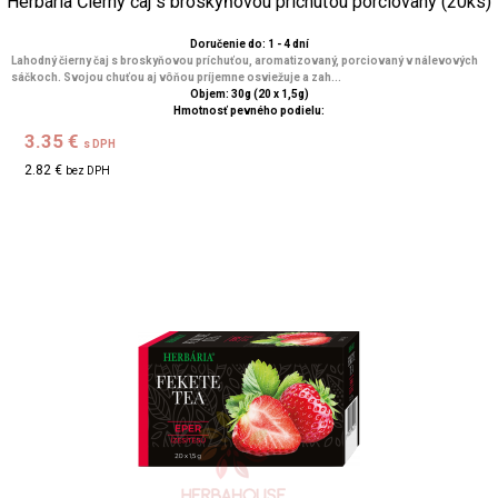
Herbária Čierny čaj s broskyňovou príchuťou porciovaný (20ks)
Doručenie do: 1 - 4 dní
Lahodný čierny čaj s broskyňovou príchuťou, aromatizovaný, porciovaný v nálevových
sáčkoch. Svojou chuťou aj vôňou príjemne osviežuje a zah...
Objem: 30g (20 x 1,5g)
Hmotnosť pevného podielu:
3.35 €
s DPH
2.82 €
bez DPH