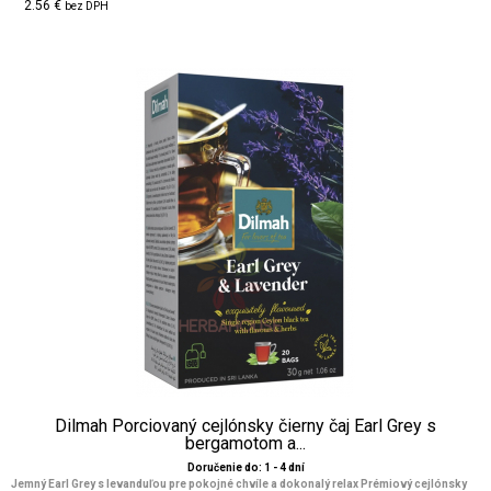
2.56 €
bez DPH
Dilmah Porciovaný cejlónsky čierny čaj Earl Grey s
bergamotom a...
Doručenie do: 1 - 4 dní
Jemný Earl Grey s levanduľou pre pokojné chvíle a dokonalý relax Prémiový cejlónsky