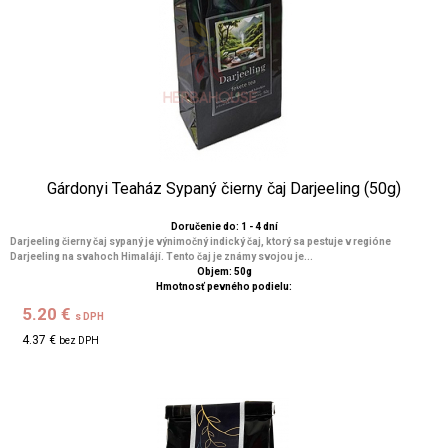
Gárdonyi Teaház Sypaný čierny čaj Darjeeling (50g)
Doručenie do: 1 - 4 dní
Darjeeling čierny čaj sypaný je výnimočný indický čaj, ktorý sa pestuje v regióne
Darjeeling na svahoch Himalájí. Tento čaj je známy svojou je...
Objem: 50g
Hmotnosť pevného podielu:
5.20 €
s DPH
4.37 €
bez DPH