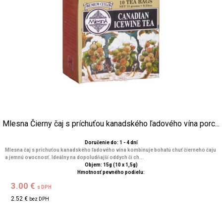
Mlesna Čierny čaj s príchuťou kanadského ľadového vína porc...
Doručenie do: 1 - 4 dní
Mlesna čaj s príchuťou kanadského ľadového vína kombinuje bohatú chuť čierneho čaju
a jemnú ovocnosť. Ideálny na dopoludňajší oddych či ch...
Objem: 15g (10 x 1,5g)
Hmotnosť pevného podielu:
3.00 €
s DPH
2.52 €
bez DPH