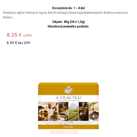
Doručenie do: 1 - 4 dní
Herbária výber čiernych čajov, ktoré oživujú chute najobľúbenejších druhov ovocia a
klasic...
Objem: 45g (30 x 1,5g)
Hmotnosť pevného podielu:
8.25 €
s DPH
6.93 €
bez DPH