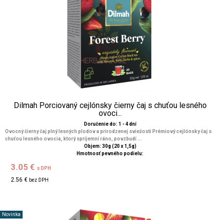
Dilmah Porciovaný cejlónsky čierny čaj s chuťou lesného
ovoci...
Doručenie do: 1 - 4 dní
Ovocný čierny čaj plný lesných plodov a prirodzenej sviežosti Prémiový cejlónsky čaj s
chuťou lesného ovocia, ktorý spríjemní ráno, povzbudí ...
Objem: 30g (20 x 1,5g)
Hmotnosť pevného podielu:
3.05 €
s DPH
2.56 €
bez DPH
Novinka