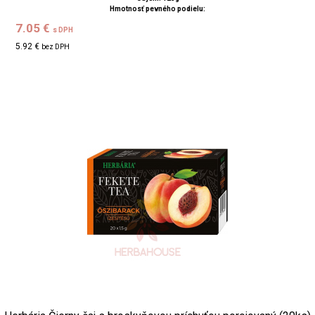
Hmotnosť pevného podielu:
7.05 €
s DPH
5.92 €
bez DPH