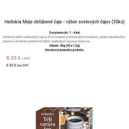
Herbária Moje obľúbené čaje - výber svetových čajov (30ks)
Doručenie do: 1 - 4 dní
Herbária výber svetových čajov. Porciované v nálevových vreckách, sáčky individuálne
balené s vrchným prebalom.Výber svetových čajov je inšpirov...
Objem: 45g (30 x 1,5g)
Hmotnosť pevného podielu:
8.25 €
s DPH
6.93 €
bez DPH