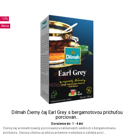
-12%
Akcia
Dilmah Čierny čaj Earl Grey s bergamotovou príchuťou
porciovan...
Doručenie do: 1 - 4 dní
Čierny čaj aromatizovaný, porciovaný v nálevových sáčkoch s bergamotovou
príchuťou. Svojou chuťou aj vôňou príjemne osviežuje a zaháňa poci...