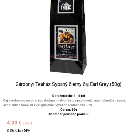
Gárdonyi Teaház Sypaný čierny čaj Earl Grey (50g)
Doručenie do: 1 - 4 dní
Čaj z voľne sypaných alebo drobno mletých listov patrí medzi najchutnejšie nápoje.
Jeho chuť a vôňa sú zvyčajne plné, výrazne aromatické. Príp...
Objem: 50g
Hmotnosť pevného podielu:
4.00 €
s DPH
3.36 €
bez DPH