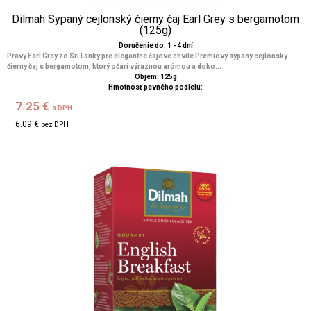
Dilmah Sypaný cejlonský čierny čaj Earl Grey s bergamotom
(125g)
Doručenie do: 1 - 4 dní
Pravý Earl Grey zo Srí Lanky pre elegantné čajové chvíle Prémiový sypaný cejlónsky
čierny čaj s bergamotom, ktorý očarí výraznou arómou a doko...
Objem: 125g
Hmotnosť pevného podielu:
7.25 €
s DPH
6.09 €
bez DPH