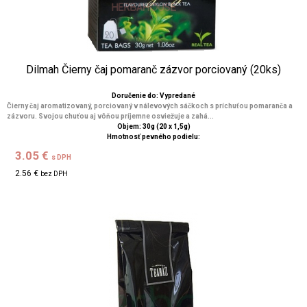
Dilmah Čierny čaj pomaranč zázvor porciovaný (20ks)
Doručenie do: Vypredané
Čierny čaj aromatizovaný, porciovaný v nálevových sáčkoch s príchuťou pomaranča a
zázvoru. Svojou chuťou aj vôňou príjemne osviežuje a zahá...
Objem: 30g (20 x 1,5g)
Hmotnosť pevného podielu:
3.05 €
s DPH
2.56 €
bez DPH