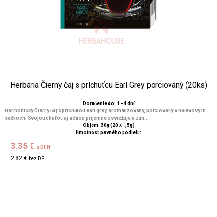
Herbária Čierny čaj s príchuťou Earl Grey porciovaný (20ks)
Doručenie do: 1 - 4 dní
Harmonický Čierny čaj s príchuťou earl grey, aromatizovaný, porciovaný v nálevových
sáčkoch. Svojou chuťou aj vôňou príjemne osviežuje a zah...
Objem: 30g (20 x 1,5g)
Hmotnosť pevného podielu:
3.35 €
s DPH
2.82 €
bez DPH