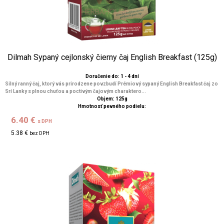
Dilmah Sypaný cejlonský čierny čaj English Breakfast (125g)
Doručenie do: 1 - 4 dní
Silný ranný čaj, ktorý vás prirodzene povzbudí Prémiový sypaný English Breakfast čaj zo
Srí Lanky s plnou chuťou a poctivým čajovým charaktero...
Objem: 125g
Hmotnosť pevného podielu:
6.40 €
s DPH
5.38 €
bez DPH