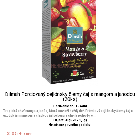
Dilmah Porciovaný cejlónsky čierny čaj s mangom a jahodou
(20ks)
Doručenie do: 1 - 4 dní
Tropická chuť manga a jahôd, ktorá osvieži každý deň Prémiový cejlónsky čierny čaj s
exotickým mangom a sladkou jahodou pre chvíle pohody, e...
Objem: 30g (20 x 1,5g)
Hmotnosť pevného podielu:
3.05 €
s DPH