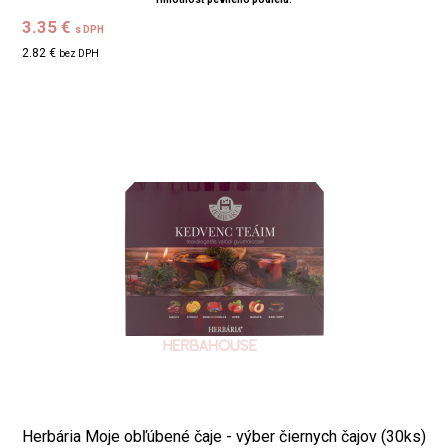
3.35 €
s DPH
2.82 €
bez DPH
Herbária Moje obľúbené čaje - výber čiernych čajov (30ks)