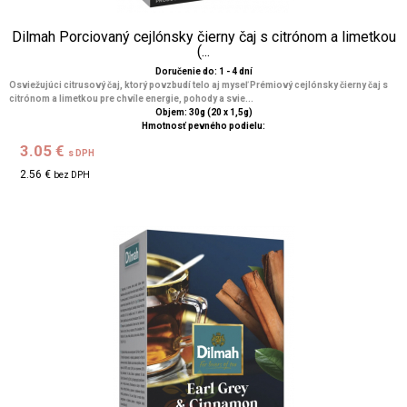
Dilmah Porciovaný cejlónsky čierny čaj s citrónom a limetkou
(...
Doručenie do: 1 - 4 dní
Osviežujúci citrusový čaj, ktorý povzbudí telo aj myseľ Prémiový cejlónsky čierny čaj s
citrónom a limetkou pre chvíle energie, pohody a svie...
Objem: 30g (20 x 1,5g)
Hmotnosť pevného podielu:
3.05 €
s DPH
2.56 €
bez DPH