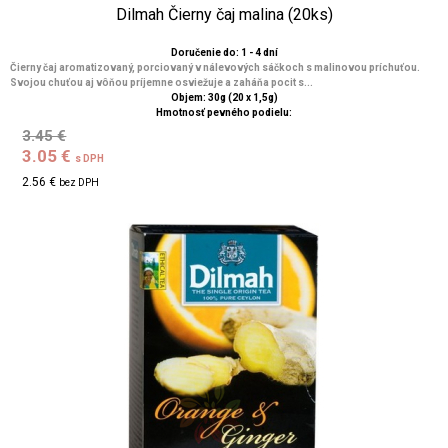
Dilmah Čierny čaj malina (20ks)
Doručenie do: 1 - 4 dní
Čierny čaj aromatizovaný, porciovaný v nálevových sáčkoch s malinovou príchuťou.
Svojou chuťou aj vôňou príjemne osviežuje a zaháňa pocit s...
Objem: 30g (20 x 1,5g)
Hmotnosť pevného podielu:
3.45 €
3.05 €
s DPH
2.56 €
bez DPH