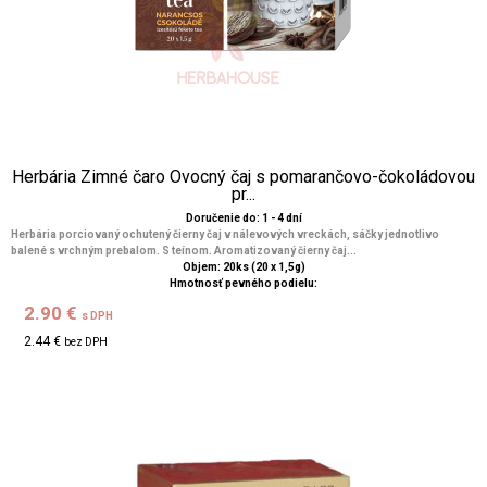
Herbária Zimné čaro Ovocný čaj s pomarančovo-čokoládovou
pr...
Doručenie do: 1 - 4 dní
Herbária porciovaný ochutený čierny čaj v nálevových vreckách, sáčky jednotlivo
balené s vrchným prebalom. S teínom. Aromatizovaný čierny čaj...
Objem: 20ks (20 x 1,5g)
Hmotnosť pevného podielu:
2.90 €
s DPH
2.44 €
bez DPH