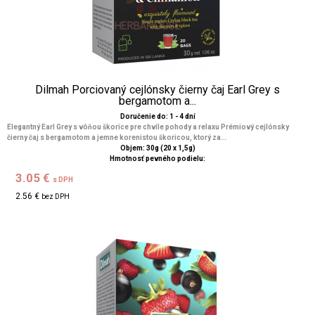
Dilmah Porciovaný cejlónsky čierny čaj Earl Grey s
bergamotom a...
Doručenie do: 1 - 4 dní
Elegantný Earl Grey s vôňou škorice pre chvíle pohody a relaxu Prémiový cejlónsky
čierny čaj s bergamotom a jemne korenistou škoricou, ktorý za...
Objem: 30g (20 x 1,5g)
Hmotnosť pevného podielu:
3.05 €
s DPH
2.56 €
bez DPH