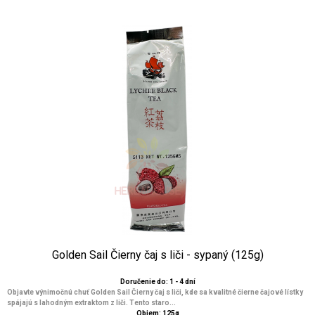
Golden Sail Čierny čaj s liči - sypaný (125g)
Doručenie do: 1 - 4 dní
Objavte výnimočnú chuť Golden Sail Čierny čaj s liči, kde sa kvalitné čierne čajové lístky
spájajú s lahodným extraktom z liči. Tento staro...
Objem: 125g