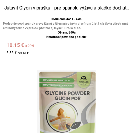
Jutavit Glycín v prášku - pre spánok, výživu a sladké dochut...
Doručenie do: 1 - 4 dní
Podporte svoj spánok a vyváženú výživu prírodným glycínom Čistý, sladký a všestranný
aminokyselinový prášok pre telo aj myseľ Prečo si ho...
Objem: 500g
Hmotnosť pevného podielu:
10.15 €
s DPH
8.53 €
bez DPH