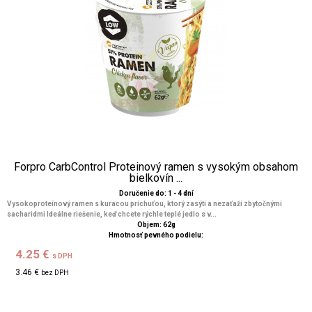
Forpro CarbControl Proteinový ramen s vysokým obsahom
bielkovín ...
Doručenie do: 1 - 4 dní
Vysokoproteínový ramen s kuracou príchuťou, ktorý zasýti a nezaťaží zbytočnými
sacharidmi Ideálne riešenie, keď chcete rýchle teplé jedlo s v...
Objem: 62g
Hmotnosť pevného podielu:
4.25 €
s DPH
3.46 €
bez DPH