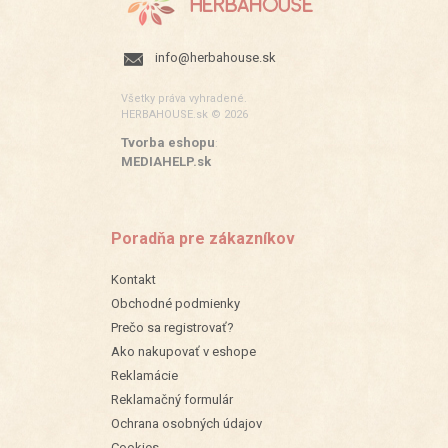
info@herbahouse.sk
Všetky práva vyhradené.
HERBAHOUSE.sk © 2026
Tvorba eshopu
:
MEDIAHELP.sk
Poradňa pre zákazníkov
Kontakt
Obchodné podmienky
Prečo sa registrovať?
Ako nakupovať v eshope
Reklamácie
Reklamačný formulár
Ochrana osobných údajov
Cookies