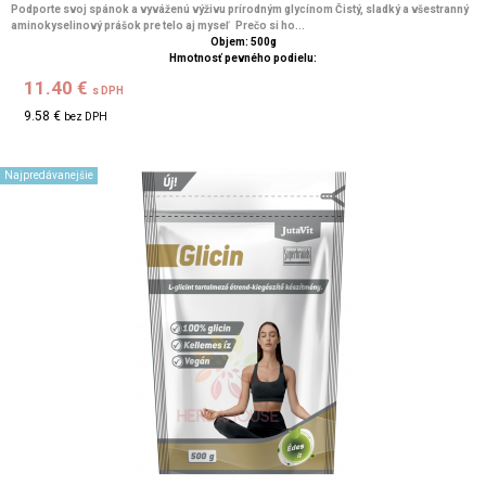
Podporte svoj spánok a vyváženú výživu prírodným glycínom Čistý, sladký a všestranný
aminokyselinový prášok pre telo aj myseľ Prečo si ho...
Objem: 500g
Hmotnosť pevného podielu:
11.40 €
s DPH
9.58 €
bez DPH
Najpredávanejšie