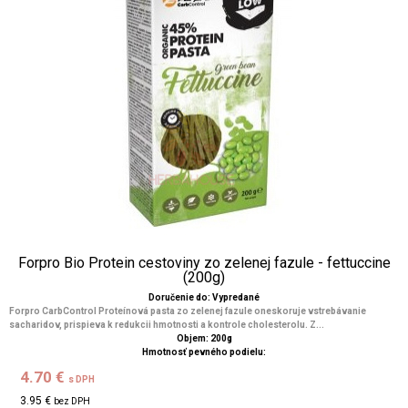
Forpro Bio Protein cestoviny zo zelenej fazule - fettuccine
(200g)
Doručenie do: Vypredané
Forpro CarbControl Proteínová pasta zo zelenej fazule oneskoruje vstrebávanie
sacharidov, prispieva k redukcii hmotnosti a kontrole cholesterolu. Z...
Objem: 200g
Hmotnosť pevného podielu:
4.70 €
s DPH
3.95 €
bez DPH