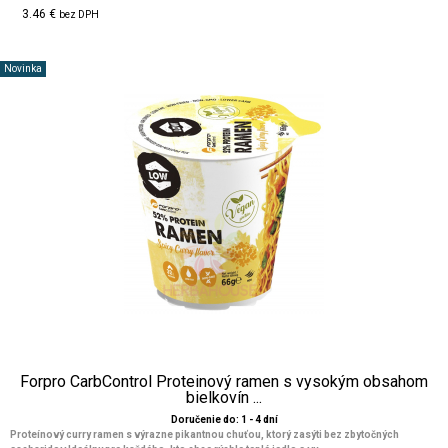
3.46 €
bez DPH
Novinka
Forpro CarbControl Proteinový ramen s vysokým obsahom
bielkovín ...
Doručenie do: 1 - 4 dní
Proteínový curry ramen s výrazne pikantnou chuťou, ktorý zasýti bez zbytočných