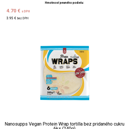
Hmotnosť pevného podielu:
4.70 €
s DPH
3.95 €
bez DPH
Nanosupps Vegan Protein Wrap tortilla bez pridaného cukru
6ks (240g)