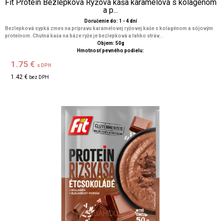
Fit Protein Bezlepková Ryžová kaša karamelová s kolagénom
a p...
Doručenie do: 1 - 4 dní
Bezlepková sypká zmes na prípravu karamelovej ryžovej kaše s kolagénom a sójovým
proteínom. Chutná kaša na báze ryže je bezlepková a ľahko stráv...
Objem: 50g
Hmotnosť pevného podielu:
1.75 €
s DPH
1.42 €
bez DPH