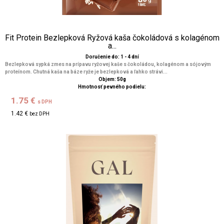
Fit Protein Bezlepková Ryžová kaša čokoládová s kolagénom
a...
Doručenie do: 1 - 4 dní
Bezlepková sypká zmes na prípavu ryžovej kaše s čokoládou, kolagénom a sójovým
proteínom. Chutná kaša na báze ryže je bezlepková a ľahko strávi...
Objem: 50g
Hmotnosť pevného podielu:
1.75 €
s DPH
1.42 €
bez DPH