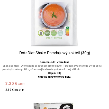
DotsDiet Shake Paradajkový kokteil (30g)
Doručenie do: Vypredané
Shake kokteil - vychutnajte si stredomorské chute! Paradajkový shake je vyrobený z
paradajkového prášku, cícerovej bielkoviny a čakankovej vláknin...
Objem: 30g
Hmotnosť pevného podielu:
3.20 €
s DPH
2.69 €
bez DPH