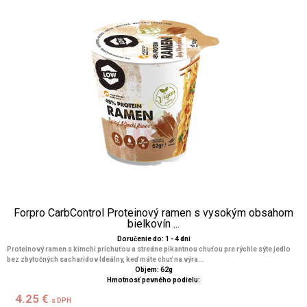
Forpro CarbControl Proteinový ramen s vysokým obsahom
bielkovín ...
Doručenie do: 1 - 4 dní
Proteinový ramen s kimchi príchuťou a stredne pikantnou chuťou pre rýchle sýte jedlo
bez zbytočných sacharidov Ideálny, keď máte chuť na výra...
Objem: 62g
Hmotnosť pevného podielu:
4.25 €
s DPH