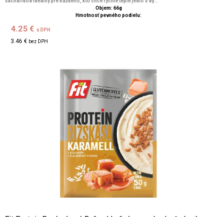
sacharidov Ideálny pre každého, kto chce rýchle teplé jedlo s vy...
Objem: 66g
Hmotnosť pevného podielu:
4.25 €
s DPH
3.46 €
bez DPH