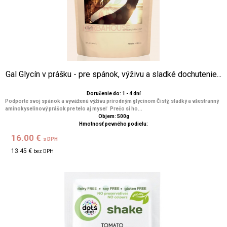
Gal Glycín v prášku - pre spánok, výživu a sladké dochutenie...
Doručenie do: 1 - 4 dní
Podporte svoj spánok a vyváženú výživu prírodným glycínom Čistý, sladký a všestranný
aminokyselinový prášok pre telo aj myseľ Prečo si ho...
Objem: 500g
Hmotnosť pevného podielu:
16.00 €
s DPH
13.45 €
bez DPH