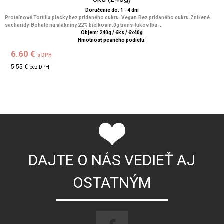
Doručenie do: 1 - 4 dní
Proteínové Tortilla placky bez pridaného cukru. Vegan.Bez pridaného cukru.Znížené
sacharidy. Bohaté na vlákniny.22% bielkovín.0g trans-tukov.Iba ...
Objem: 240g / 6ks / 6x40g
Hmotnosť pevného podielu:
6.60 €
s DPH
5.55 €
bez DPH
DAJTE O NÁS VEDIEŤ AJ
OSTATNÝM