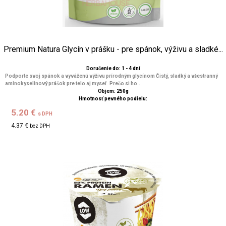
Premium Natura Glycín v prášku - pre spánok, výživu a sladké...
Doručenie do: 1 - 4 dní
Podporte svoj spánok a vyváženú výživu prírodným glycínom Čistý, sladký a všestranný
aminokyselinový prášok pre telo aj myseľ Prečo si ho...
Objem: 250g
Hmotnosť pevného podielu:
5.20 €
s DPH
4.37 €
bez DPH