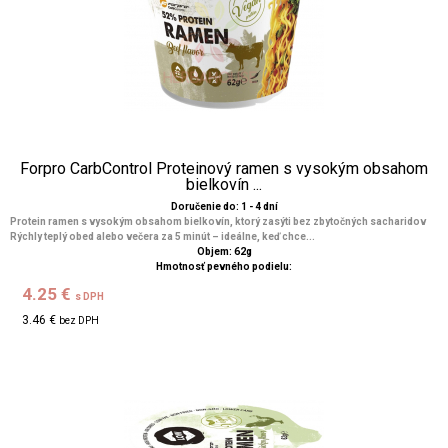
Forpro CarbControl Proteinový ramen s vysokým obsahom
bielkovín ...
Doručenie do: 1 - 4 dní
Protein ramen s vysokým obsahom bielkovín, ktorý zasýti bez zbytočných sacharidov
Rýchly teplý obed alebo večera za 5 minút – ideálne, keď chce...
Objem: 62g
Hmotnosť pevného podielu:
4.25 €
s DPH
3.46 €
bez DPH