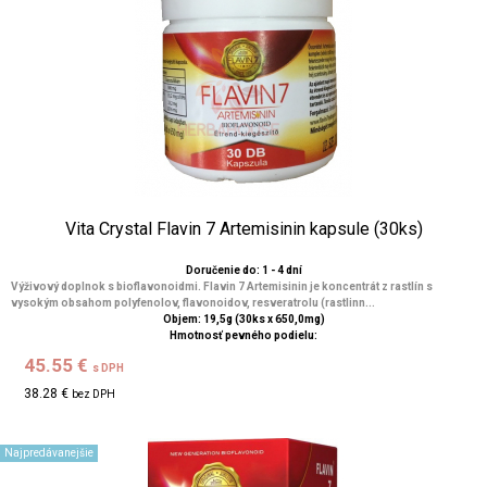
Vita Crystal Flavin 7 Artemisinin kapsule (30ks)
Doručenie do: 1 - 4 dní
Výživový doplnok s bioflavonoidmi. Flavin 7 Artemisinin je koncentrát z rastlín s
vysokým obsahom polyfenolov, flavonoidov, resveratrolu (rastlinn...
Objem: 19,5g (30ks x 650,0mg)
Hmotnosť pevného podielu:
45.55 €
s DPH
38.28 €
bez DPH
Najpredávanejšie