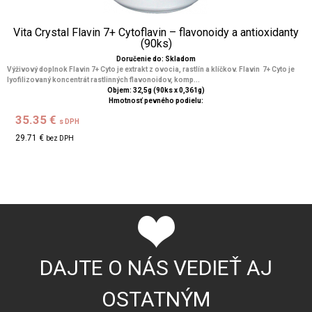
Vita Crystal Flavin 7+ Cytoflavin – flavonoidy a antioxidanty
(90ks)
Doručenie do: Skladom
Výživový doplnok Flavin 7+ Cyto je extrakt z ovocia, rastlín a klíčkov. Flavin 7+ Cyto je
lyofilizovaný koncentrát rastlinných flavonoidov, komp...
Objem: 32,5g (90ks x 0,361g)
Hmotnosť pevného podielu:
35.35 €
s DPH
29.71 €
bez DPH
DAJTE O NÁS VEDIEŤ AJ
OSTATNÝM