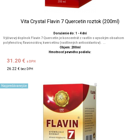
Vita Crystal Flavin 7 Quercetin roztok (200ml)
Doručenie do: 1 - 4 dní
Výživový doplnok Flavin 7 Quercetin je koncentrát z rastlín s vysokým obsahom
polyfenolov, flavonoidov, kvercetínu (rastlinných antioxidantov). ...
Objem: 200ml
Hmotnosť pevného podielu:
31.20 €
s DPH
26.22 €
bez DPH
Najpredávanejšie