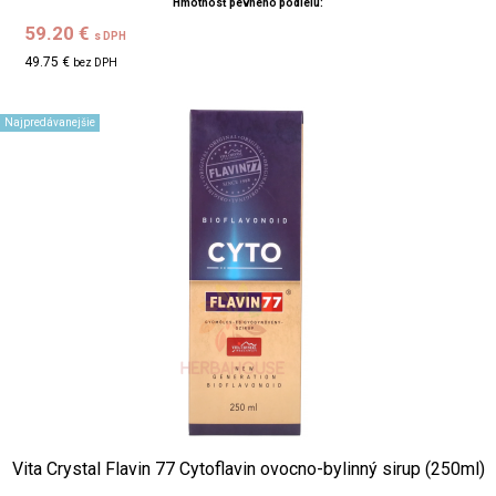
Hmotnosť pevného podielu:
59.20 €
s DPH
49.75 €
bez DPH
Najpredávanejšie
Vita Crystal Flavin 77 Cytoflavin ovocno-bylinný sirup (250ml)