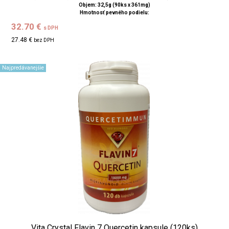
Objem: 32,5g (90ks x 361mg)
Hmotnosť pevného podielu:
32.70 €
s DPH
27.48 €
bez DPH
Najpredávanejšie
Vita Crystal Flavin 7 Quercetin kapsule (120ks)