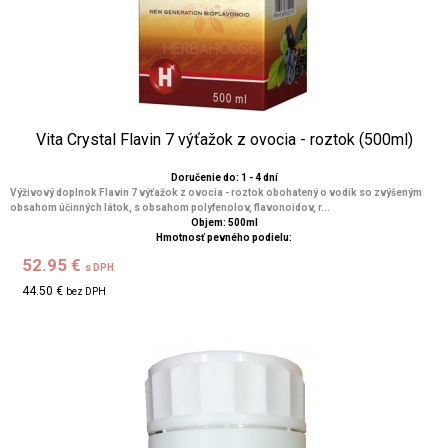
Vita Crystal Flavin 7 výťažok z ovocia - roztok (500ml)
Doručenie do: 1 - 4 dní
Výživový doplnok Flavin 7 výťažok z ovocia - roztok obohatený o vodík so zvýšeným
obsahom účinných látok, s obsahom polyfenolov, flavonoidov, r...
Objem: 500ml
Hmotnosť pevného podielu:
52.95 €
s DPH
44.50 €
bez DPH