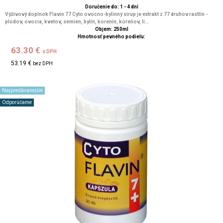
Doručenie do: 1 - 4 dní
Výživový doplnok Flavin 77 Cyto ovocno-bylinný sirup je extrakt z 77 druhov rastlín -
plodov, ovocia, kvetov, semien, bylín, korenín, koreňov, li...
Objem: 250ml
Hmotnosť pevného podielu:
63.30 €
s DPH
53.19 €
bez DPH
Najpredávanejšie
Odporúčame