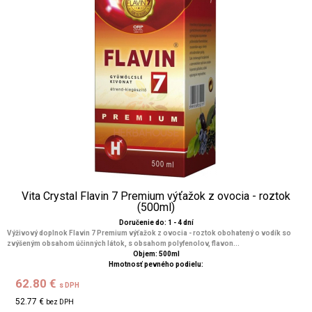
Vita Crystal Flavin 7 Premium výťažok z ovocia - roztok
(500ml)
Doručenie do: 1 - 4 dní
Výživový doplnok Flavin 7 Premium výťažok z ovocia - roztok obohatený o vodík so
zvýšeným obsahom účinných látok, s obsahom polyfenolov, flavon...
Objem: 500ml
Hmotnosť pevného podielu:
62.80 €
s DPH
52.77 €
bez DPH