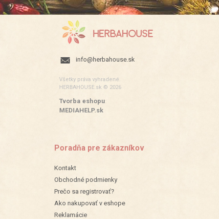
info@herbahouse.sk
Všetky práva vyhradené.
HERBAHOUSE.sk © 2026
Tvorba eshopu
:
MEDIAHELP.sk
Poradňa pre zákazníkov
Kontakt
Obchodné podmienky
Prečo sa registrovať?
Ako nakupovať v eshope
Reklamácie