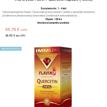
Doručenie do: 1 - 4 dní
Výživový doplnok Flavin 7 Quercetin je koncentrát z rastlín s vysokým obsahom
polyfenolov, flavonoidov, kvercetínu (rastlinných antioxidantov). ...
Objem: 120 ks
Hmotnosť pevného podielu:
55.75 €
s DPH
46.85 €
bez DPH
Najpredávanejšie