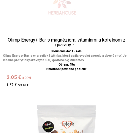
Olimp Energy+ Bar s magnéziom, vitamínmi a kofeínom z
guarany - ...
Doručenie do: 1 - 4 dní
Olimp Energy+ Bar je energetická tyčinka, ktorá spája vysokú energiu a skvelú chuť. Je
ideálna pre fyzicky aktívnych ľudí, športovcov, študentov...
Objem: 45g
Hmotnosť pevného podielu:
2.05 €
s DPH
1.67 €
bez DPH