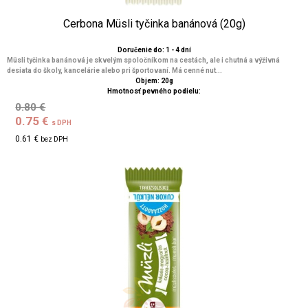
Cerbona Müsli tyčinka banánová (20g)
Doručenie do: 1 - 4 dní
Müsli tyčinka banánová je skvelým spoločníkom na cestách, ale i chutná a výživná
desiata do školy, kancelárie alebo pri športovaní. Má cenné nut...
Objem: 20g
Hmotnosť pevného podielu:
0.80 €
0.75 €
s DPH
0.61 €
bez DPH