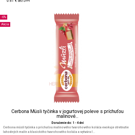
0.61 €
bez DPH
-6%
Akcia
Cerbona Müsli tyčinka v jogurtovej poleve s príchuťou
malinové...
Doručenie do: 1 - 4 dní
Cerbona müsli tyčinka s príchuťou malinového tvarohového koláča evokuje stretnutie
lahodných malín a klasického tvarohového koláča a vytvára ľ...