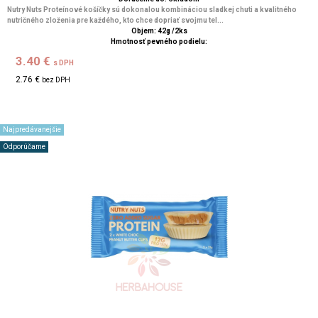
Nutry Nuts Proteínové košíčky sú dokonalou kombináciou sladkej chuti a kvalitného
nutričného zloženia pre každého, kto chce dopriať svojmu tel...
Objem: 42g /2ks
Hmotnosť pevného podielu:
3.40 €
s DPH
2.76 €
bez DPH
Najpredávanejšie
Odporúčame