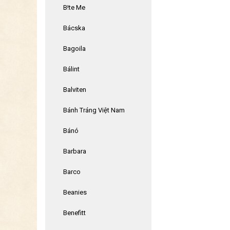
B!te Me
Bácska
Bagoila
Bálint
Balviten
Bánh Tráng Việt Nam
Bánó
Barbara
Barco
Beanies
Benefitt