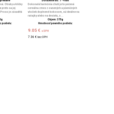
ypredané
Doručenie do: 1 - 4 dní
á. Otruby a klíčky
Dokonalá harmónia chutí je to pečená
 preto sa jej
cereálna zmes z ovsených a pšeničných
 Proso je zásaditá
vločiek doplnené kokosom, sú ideálne na
raňajky alebo na desiatu, s ...
0g
Objem: 375g
 podielu:
Hmotnosť pevného podielu:
9.05 €
s DPH
7.36 €
bez DPH