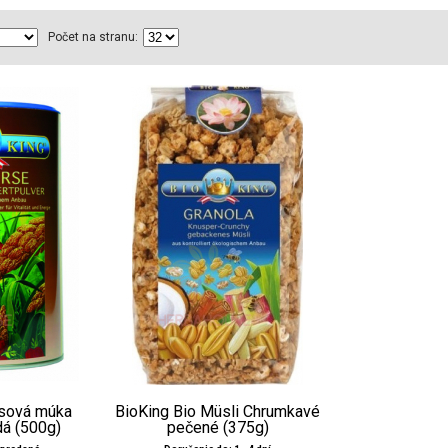
Počet na stranu:
osová múka
BioKing Bio Müsli Chrumkavé
dá (500g)
pečené (375g)