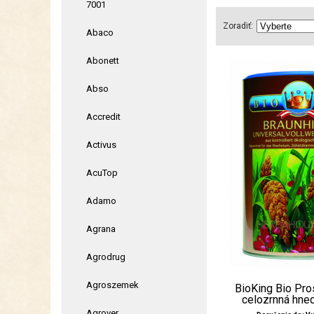
7001
Zoradiť:
Abaco
Abonett
Abso
Accredit
Activus
AcuTop
Adamo
Agrana
Agrodrug
Agroszemek
BioKing Bio Pr
celozrnná hne
Agrover