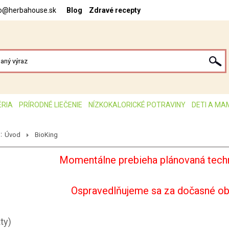
fo@herbahouse.sk
Blog
Zdravé recepty
ÉRIA
PRÍRODNÉ LIEČENIE
NÍZKOKALORICKÉ POTRAVINY
DETI A MA
:
Úvod
BioKing
Momentálne prebieha plánovaná techn
Ospravedlňujeme sa za dočasné o
ty)