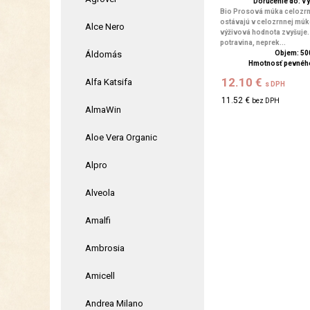
Doručenie do: V
Bio Prosová múka celozrnn
ostávajú v celozrnnej múke
Alce Nero
výživová hodnota zvyšuje.
potravina, neprek...
Áldomás
Objem: 50
Hmotnosť pevného
12.10 €
Alfa Katsifa
s DPH
11.52 €
bez DPH
AlmaWin
Aloe Vera Organic
Alpro
Alveola
Amalfi
Ambrosia
Amicell
Andrea Milano