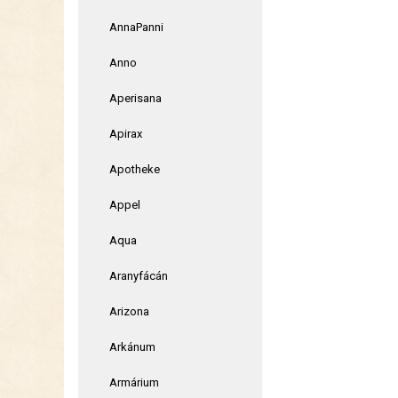
AnnaPanni
Anno
Aperisana
Apirax
Apotheke
Appel
Aqua
Aranyfácán
Arizona
Arkánum
Armárium