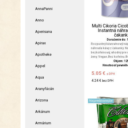
AnnaPanni
Anno
Multi Cikoria Cico
Instantná náhr
Aperisana
čakank.
Doručenie do: 1
Apirax
Rozpustný kávovinový nápo
náhrada kávy z čakanky. Ná
bezkofeinový, vhodný pre d
Apotheke
ženy. Vegan.Bez kofeínu.Bez
Objem: 12
Appel
Hmotnosť pevného
5.05 €
s DPH
Aqua
4.24 €
bez DPH
Aranyfácán
Arizona
Najpredávanejšie
Arkánum
Armárium