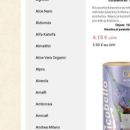
Doručenie do: 1
Rozpustný kávovinový extra
Alce Nero
náhrada kávy bez kofeínu
príchuťou. Nápoj je bezkof
pre deti aj dojčiace ...
Áldomás
Objem: 15
Hmotnosť pevného
Alfa Katsifa
6.15 €
s DPH
5.00 €
bez DPH
AlmaWin
Aloe Vera Organic
Alpro
Alveola
Amalfi
Ambrosia
Amicell
Andrea Milano