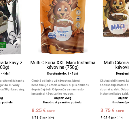
hrada kávy z
Multi Cikoria XXL Maci Instantná
Multi Cikori
200g)
kávovina (750g)
kávovi
 - 4 dní
Doručenie do: 1 - 4 dní
Doručenie
praženej čakanky,
Chutná obilninová kávovina, ktorá
Chutná obilninová k
ja: do 1L vody
neobshauje kofeín a môžu si ju s obľubou
neobshauje kofeín a 
cca 30g) kávoviny.
dopriať aj deti. Odporúča sa namiesto
dopriať aj deti. Odp
instantnej kávy. Ľahko rozpus...
instantnej kávy. Ľahk
0g
Objem: 750g
Objem: 
 podielu:
Hmotnosť pevného podielu:
Hmotnosť p
8.25 €
3.75 €
s DPH
s DPH
6.71 €
3.05 €
bez DPH
bez DPH