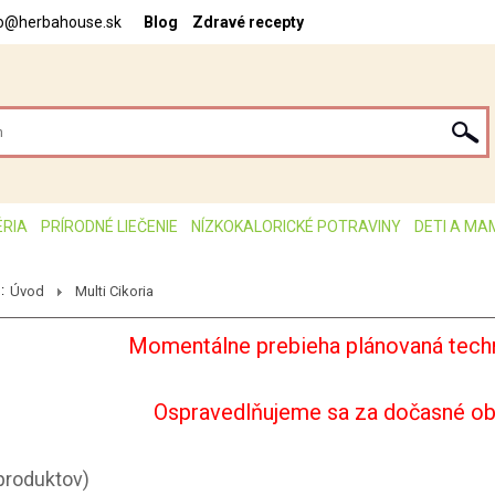
fo@herbahouse.sk
Blog
Zdravé recepty
ÉRIA
PRÍRODNÉ LIEČENIE
NÍZKOKALORICKÉ POTRAVINY
DETI A MA
:
Úvod
Multi Cikoria
Momentálne prebieha plánovaná techn
Ospravedlňujeme sa za dočasné o
produktov)