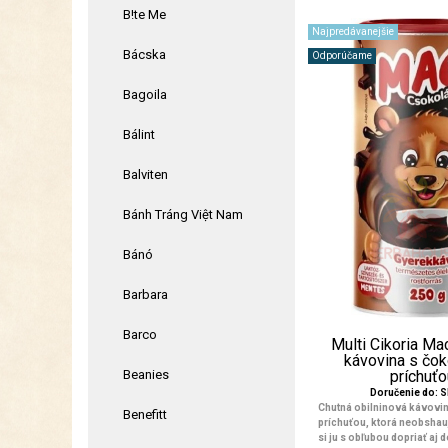
B!te Me
Najpredávanejšie
Bácska
Odporúčame
Bagoila
Bálint
Balviten
Bánh Tráng Việt Nam
Bánó
Barbara
Barco
Multi Cikoria Mac
kávovina s čo
Beanies
príchuťou
Doručenie do: 
Chutná obilninová kávovi
Benefitt
príchuťou, ktorá neobshau
si ju s obľubou dopriať aj 