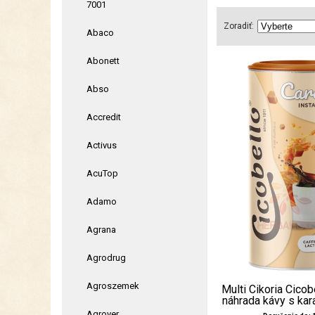
7001
Zoradiť:
Abaco
Abonett
Abso
Accredit
Activus
AcuTop
Adamo
Agrana
Agrodrug
Agroszemek
Multi Cikoria Cicob
náhrada kávy s kar
Agrover