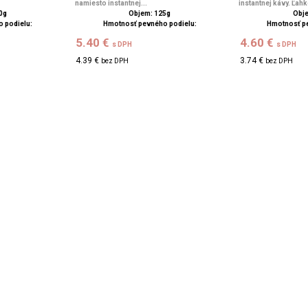
namiesto instantnej...
instantnej kávy. Ľahk
0g
Objem: 125g
Obje
 podielu:
Hmotnosť pevného podielu:
Hmotnosť p
5.40 €
4.60 €
s DPH
s DPH
4.39 €
3.74 €
bez DPH
bez DPH