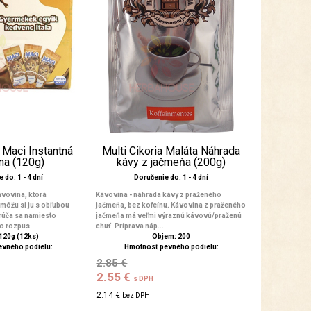
a Maci Instantná
Multi Cikoria Maláta Náhrada
na (120g)
kávy z jačmeňa (200g)
 do: 1 - 4 dní
Doručenie do: 1 - 4 dní
ávovina, ktorá
Kávovina - náhrada kávy z praženého
môžu si ju s obľubou
jačmeňa, bez kofeínu. Kávovina z praženého
orúča sa namiesto
jačmeňa má veľmi výraznú kávovú/praženú
o rozpus...
chuť. Príprava náp...
120g (12ks)
Objem: 200
evného podielu:
Hmotnosť pevného podielu:
2.85 €
2.55 €
s DPH
2.14 €
bez DPH