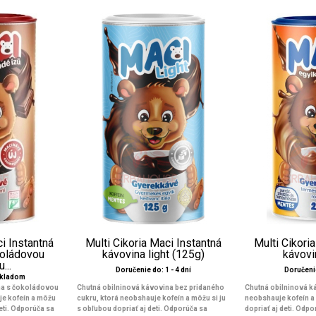
i Instantná
Multi Cikoria Maci Instantná
Multi Cikori
koládovou
kávovina light (125g)
kávovi
...
Doručenie do: 1 - 4 dní
Doručenie
Skladom
na s čokoládovou
Chutná obilninová kávovina bez pridaného
Chutná obilninová k
je kofeín a môžu
cukru, ktorá neobshauje kofeín a môžu si ju
neobshauje kofeín a 
deti. Odporúča sa
s obľubou dopriať aj deti. Odporúča sa
dopriať aj deti. Odp