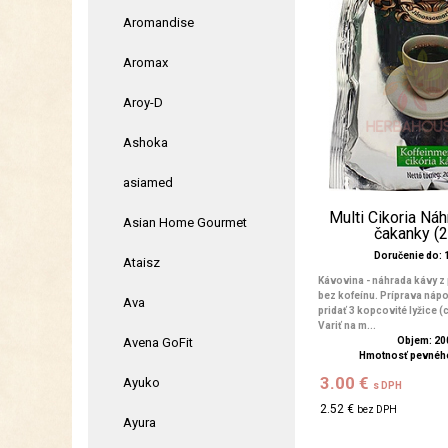
Aromandise
Aromax
Aroy-D
Ashoka
asiamed
Multi Cikoria Ná
Asian Home Gourmet
čakanky (
Doručenie do: 1
Ataisz
Kávovina - náhrada kávy z 
bez kofeínu. Príprava nápo
Ava
pridať 3 kopcovité lyžice (
Variť na m...
Avena GoFit
Objem: 20
Hmotnosť pevného
3.00 €
Ayuko
s DPH
2.52 €
bez DPH
Ayura