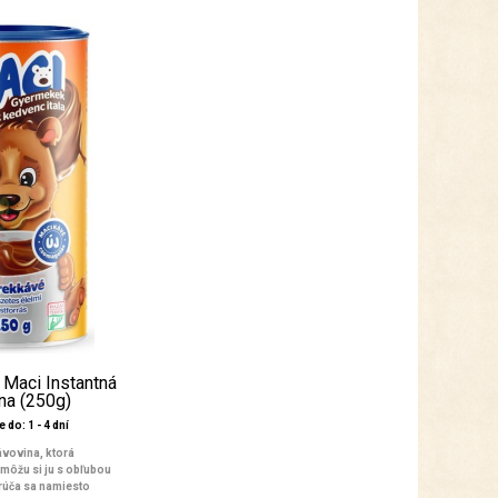
a Maci Instantná
na (250g)
 do: 1 - 4 dní
ávovina, ktorá
môžu si ju s obľubou
orúča sa namiesto