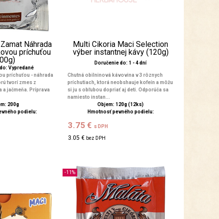
a Zamat Náhrada
Multi Cikoria Maci Selection
kovou príchuťou
výber instantnej kávy (120g)
200g)
Doručenie do: 1 - 4 dní
 do: Vypredané
ou príchuťou - náhrada
Chutná obilninová kávovina v 3 rôznych
orú tvorí zmes z
príchutiach, ktorá neobshauje kofeín a môžu
ta a jačmeňa. Príprava
si ju s obľubou dopriať aj deti. Odporúča sa
namiesto instan...
m: 200g
Objem: 120g (12ks)
evného podielu:
Hmotnosť pevného podielu:
3.75 €
s DPH
3.05 €
bez DPH
-11%