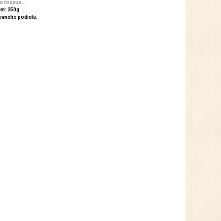
o rozpus...
m: 250g
evného podielu: