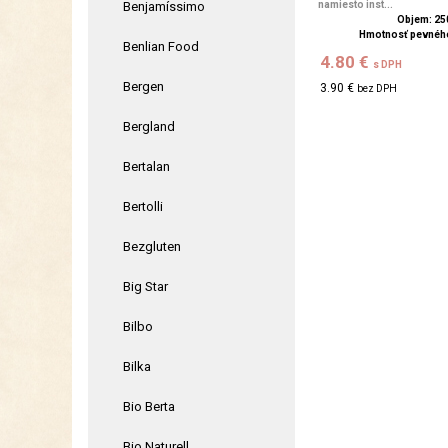
Benjamíssimo
namiesto inst...
Objem: 25
Hmotnosť pevného
Benlian Food
4.80 €
s DPH
Bergen
3.90 €
bez DPH
Bergland
Bertalan
Bertolli
Bezgluten
Big Star
Bilbo
Bilka
Bio Berta
Bio Naturell