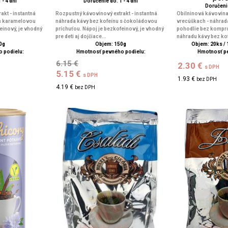
 - 4 dní
Doručenie do: 1 - 4 dní
Doručenie
kt - instantná
Rozpustný kávovinový extrakt - instantná
Obilninová kávovina
 s karamelovou
náhrada kávy bez kofeínu s čokoládovou
vrecúškach - náhrad
einový, je vhodný
príchuťou. Nápoj je bezkofeinový, je vhodný
pohodlie bez kompro
pre deti aj dojčiace...
náhradu kávy bez kof
0g
Objem: 150g
Objem: 20ks / 1
 podielu:
Hmotnosť pevného podielu:
Hmotnosť p
6.15 €
2.30 €
s DPH
5.15 €
s DPH
1.93 €
bez DPH
4.19 €
bez DPH