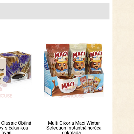
a Classic Obilná
Multi Cikoria Maci Winter
vy s čakankou
Selection Instantná horúca
iovan...
čokoláda, ...