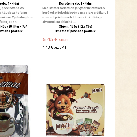
 do: 1 - 4 dní
Doručenie do: 1 - 4 dní
, porciovaná vo
Maci Winter Selection je výber instantného
a kávy bez kofeínu –
horúceho čokoládového nápoja v prášku v 3
misov. Vychutnajte si
rôznych príchutiach. Horúca čokoláda je
eínu, bez n...
stvorená na chladné ...
40g /20 filter x 7g/
Objem: 156g (12 x 13g)
evného podielu:
Hmotnosť pevného podielu:
5.45 €
s DPH
4.43 €
bez DPH