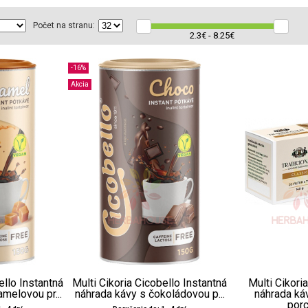
Počet na stranu:
2.3€ - 8.25€
-16%
Akcia
ello Instantná
Multi Cikoria Cicobello Instantná
Multi Cikori
amelovou pr...
náhrada kávy s čokoládovou p...
náhrada ká
porc