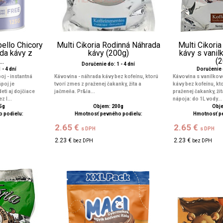
bello Chicory
Multi Cikoria Rodinná Náhrada
Multi Cikori
ada kávy z
kávy (200g)
kávy s vanil
..
(
Doručenie do: 1 - 4 dní
 - 4 dní
Doručenie
j - instantná
Kávovina - náhrada kávy bez kofeínu, ktorú
Kávovina s vanilkov
poj je
tvorí zmes z praženej čakanky, žita a
kávy bez kofeínu, kt
eti aj dojčiace
jačmeňa. Pr&ia...
praženej čakanky, ži
 l...
nápoja: do 1L vody...
5g
Objem: 200g
Obje
 podielu:
Hmotnosť pevného podielu:
Hmotnosť p
2.65 €
2.65 €
s DPH
s DPH
2.23 €
2.23 €
bez DPH
bez DPH