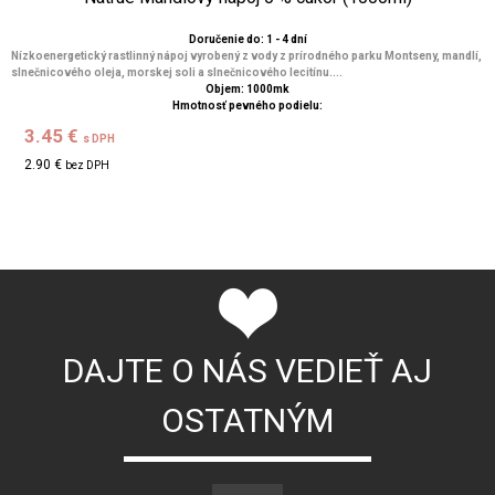
Doručenie do: 1 - 4 dní
Nízkoenergetický rastlinný nápoj vyrobený z vody z prírodného parku Montseny, mandlí,
slnečnicového oleja, morskej soli a slnečnicového lecitínu....
Objem: 1000mk
Hmotnosť pevného podielu:
3.45 €
s DPH
2.90 €
bez DPH
DAJTE O NÁS VEDIEŤ AJ
OSTATNÝM