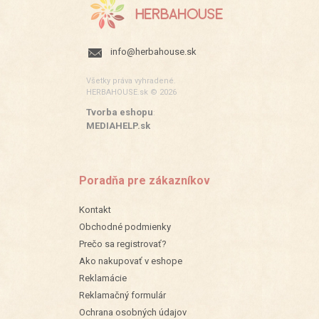
info@herbahouse.sk
Všetky práva vyhradené.
HERBAHOUSE.sk © 2026
Tvorba eshopu
:
MEDIAHELP.sk
Poradňa pre zákazníkov
Kontakt
Obchodné podmienky
Prečo sa registrovať?
Ako nakupovať v eshope
Reklamácie
Reklamačný formulár
Ochrana osobných údajov