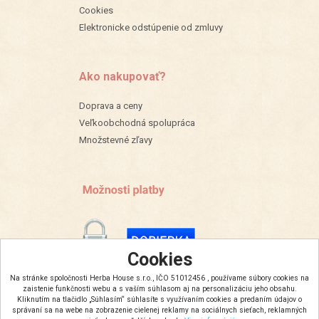
Cookies
Elektronicke odstúpenie od zmluvy
Ako nakupovať?
Doprava a ceny
Veľkoobchodná spolupráca
Množstevné zľavy
Cookies
Na stránke spoločnosti Herba House s.r.o., IČO 51012456 , používame súbory cookies na
zaistenie funkčnosti webu a s vaším súhlasom aj na personalizáciu jeho obsahu.
Kliknutím na tlačidlo „Súhlasím“ súhlasíte s využívaním cookies a predaním údajov o
správaní sa na webe na zobrazenie cielenej reklamy na sociálnych sieťach, reklamných