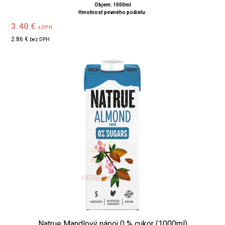
Objem: 1000ml
Hmotnosť pevného podielu:
3.40 €
s DPH
2.86 €
bez DPH
Natrue Mandlový nápoj 0 % cukor (1000ml)