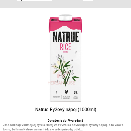
Natrue Ryžový nápoj (1000ml)
Doručenie do: Vypredané
Zmesou najkvalitnejšej ryže a čistej vody vzniká osviežujúci ryžový nápoj- a to vďaka
tomu, že firma Natrue sa nachádza v srdci prírody, obkl...