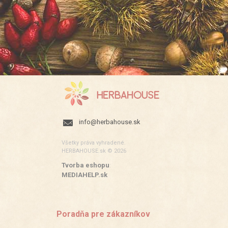
info@herbahouse.sk
Všetky práva vyhradené.
HERBAHOUSE.sk © 2026
Tvorba eshopu
:
MEDIAHELP.sk
Poradňa pre zákazníkov