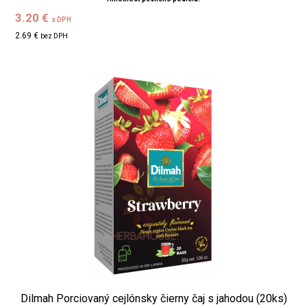
3.20 €
s DPH
2.69 €
bez DPH
Dilmah Porciovaný cejlónsky čierny čaj s jahodou (20ks)