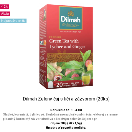
-12%
Akcia
Najpredávanejšie
Dilmah Zelený čaj s liči a zázvorom (20ks)
Doručenie do: 1 - 4 dní
Sladké, korenisté, bylinkové. Skutočná energická kombinácia, v ktorej sa jemne
pikantný, korenistý zázvor stretáva s čerstvým zeleným čajom s pr...
Objem: 30g (20 x 1,5g)
Hmotnosť pevného podielu: