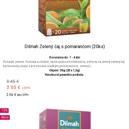
Dilmah Zelený čaj s pomarančom (20ks)
Doručenie do: 1 - 4 dní
Voňavé, jemné. Voňavá a chutná, upokojujúca kombinácia, v ktorej sa jemný zelený čaj
harmonicky snúbi s prirodzene sladkým pomarančom. Jemný č...
Objem: 30g (20 x 1,5g)
Hmotnosť pevného podielu:
3.45 €
3.05 €
s DPH
2.56 €
bez DPH
-12%
Akcia