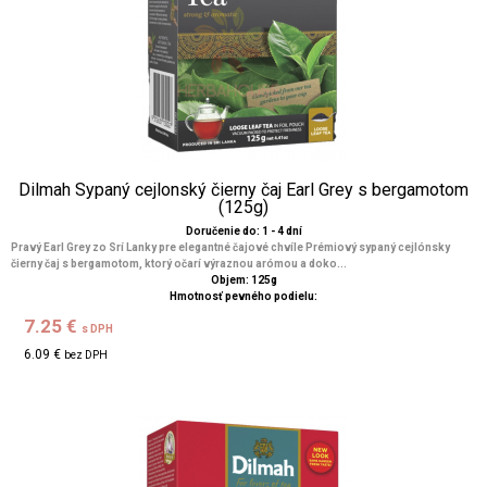
Dilmah Sypaný cejlonský čierny čaj Earl Grey s bergamotom
(125g)
Doručenie do: 1 - 4 dní
Pravý Earl Grey zo Srí Lanky pre elegantné čajové chvíle Prémiový sypaný cejlónsky
čierny čaj s bergamotom, ktorý očarí výraznou arómou a doko...
Objem: 125g
Hmotnosť pevného podielu:
7.25 €
s DPH
6.09 €
bez DPH