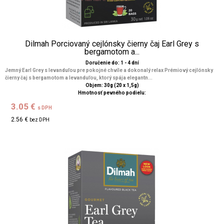
Dilmah Porciovaný cejlónsky čierny čaj Earl Grey s
bergamotom a...
Doručenie do: 1 - 4 dní
Jemný Earl Grey s levanduľou pre pokojné chvíle a dokonalý relax Prémiový cejlónsky
čierny čaj s bergamotom a levanduľou, ktorý spája elegantn...
Objem: 30g (20 x 1,5g)
Hmotnosť pevného podielu:
3.05 €
s DPH
2.56 €
bez DPH