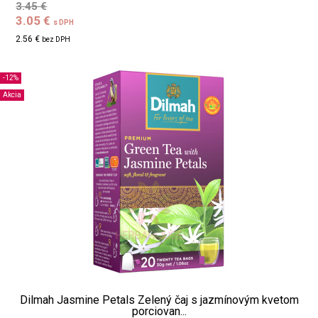
3.45 €
3.05 €
s DPH
2.56 €
bez DPH
-12%
Akcia
Dilmah Jasmine Petals Zelený čaj s jazmínovým kvetom
porciovan...