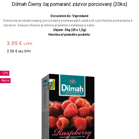
Dilmah Čierny čaj pomaranč zázvor porciovaný (20ks)
Doručenie do: Vypredané
Čierny čaj aromatizovaný, porciovaný v nálevových sáčkoch s príchuťou pomaranča a
zázvoru. Svojou chuťou aj vôňou príjemne osviežuje a zahá...
Objem: 30g (20 x 1,5g)
Hmotnosť pevného podielu:
3.05 €
s DPH
2.56 €
bez DPH
-12%
Akcia