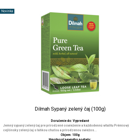
Novinka
Dilmah Sypaný zelený čaj (100g)
Doručenie do: Vypredané
Jemný sypaný zelený čaj pre prirodzené osvieženie a každodennú vitalitu Prémiový
cejlónsky zelený čaj s ľahkou chuťou a prirodzenou sviežos...
Objem: 100g
Hmotnosť pevného podielu: