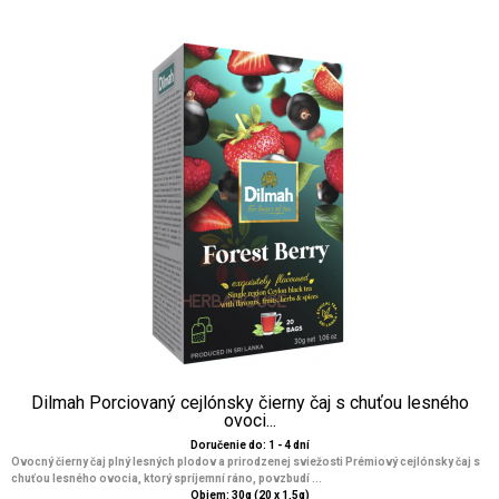
Dilmah Porciovaný cejlónsky čierny čaj s chuťou lesného
ovoci...
Doručenie do: 1 - 4 dní
Ovocný čierny čaj plný lesných plodov a prirodzenej sviežosti Prémiový cejlónsky čaj s
chuťou lesného ovocia, ktorý spríjemní ráno, povzbudí ...
Objem: 30g (20 x 1,5g)