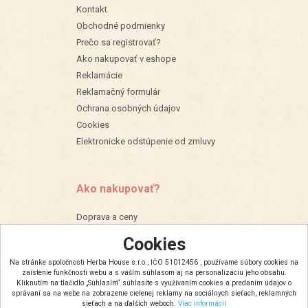
Kontakt
Obchodné podmienky
Prečo sa registrovať?
Ako nakupovať v eshope
Reklamácie
Reklamačný formulár
Ochrana osobných údajov
Cookies
Elektronicke odstúpenie od zmluvy
Ako nakupovať?
Doprava a ceny
Veľkoobchodná spolupráca
Cookies
Množstevné zľavy
Na stránke spoločnosti Herba House s.r.o., IČO 51012456 , používame súbory cookies na
zaistenie funkčnosti webu a s vaším súhlasom aj na personalizáciu jeho obsahu.
Kliknutím na tlačidlo „Súhlasím“ súhlasíte s využívaním cookies a predaním údajov o
správaní sa na webe na zobrazenie cielenej reklamy na sociálnych sieťach, reklamných
sieťach a na ďalších weboch.
Viac informácií