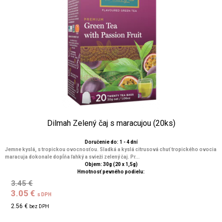
Dilmah Zelený čaj s maracujou (20ks)
Doručenie do: 1 - 4 dní
Jemne kyslá, s tropickou ovocnosťou. Sladká a kyslá citrusová chuť tropického ovocia
maracuja dokonale dopĺňa ľahký a svieži zelený čaj. Pr...
Objem: 30g (20 x 1,5g)
Hmotnosť pevného podielu:
3.45 €
3.05 €
s DPH
2.56 €
bez DPH