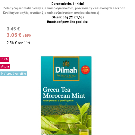
Doručenie do: 1 - 4 dní
Zelený čaj aromatizovaný s jazmínovým kvetom, porciovaný v nálevových sáčkoch.
Kvalitný zelený čaj ovoňaný jazmínovým kvetom svojou chuťou aj ...
Objem: 30g (20 x 1,5g)
Hmotnosť pevného podielu:
3.45 €
3.05 €
s DPH
2.56 €
bez DPH
-12%
Akcia
Najpredávanejšie