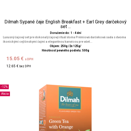
Dilmah Sypané čaje English Breakfast + Earl Grey darčekový
set ...
Doručenie do: 1 - 4 dní
Luxusný čajový set pre dokonalý čajový rituál doma Prémiová darčeková sada s dvoma
ikonickými cejlónskymi čajmi a elegantnou kanvicou pre všet...
Objem: 250g /2x 125g/
Hmotnosť pevného podielu: 500g
15.05 €
s DPH
12.65 €
bez DPH
-12%
Akcia