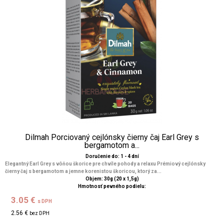
Dilmah Porciovaný cejlónsky čierny čaj Earl Grey s
bergamotom a...
Doručenie do: 1 - 4 dní
Elegantný Earl Grey s vôňou škorice pre chvíle pohody a relaxu Prémiový cejlónsky
čierny čaj s bergamotom a jemne korenistou škoricou, ktorý za...
Objem: 30g (20 x 1,5g)
Hmotnosť pevného podielu:
3.05 €
s DPH
2.56 €
bez DPH