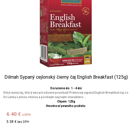
Dilmah Sypaný cejlonský čierny čaj English Breakfast (125g)
Doručenie do: 1 - 4 dní
Silný ranný čaj, ktorý vás prirodzene povzbudí Prémiový sypaný English Breakfast čaj zo
Srí Lanky s plnou chuťou a poctivým čajovým charaktero...
Objem: 125g
Hmotnosť pevného podielu:
6.40 €
s DPH
5.38 €
bez DPH