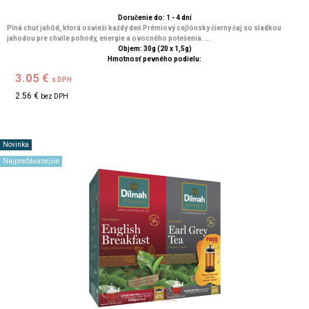
Doručenie do: 1 - 4 dní
Plná chuť jahôd, ktorá osvieži každý deň Prémiový cejlónsky čierny čaj so sladkou
jahodou pre chvíle pohody, energie a ovocného potešenia. ...
Objem: 30g (20 x 1,5g)
Hmotnosť pevného podielu:
3.05 €
s DPH
2.56 €
bez DPH
Novinka
Najpredávanejšie