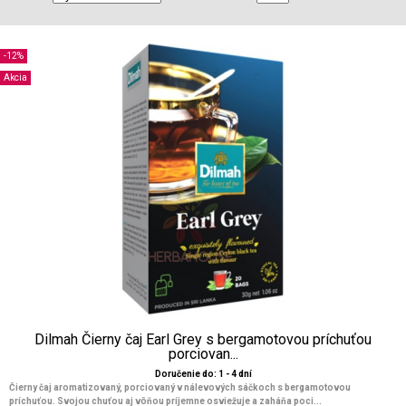
-12%
Akcia
Dilmah Čierny čaj Earl Grey s bergamotovou príchuťou
porciovan...
Doručenie do: 1 - 4 dní
Čierny čaj aromatizovaný, porciovaný v nálevových sáčkoch s bergamotovou
príchuťou. Svojou chuťou aj vôňou príjemne osviežuje a zaháňa poci...