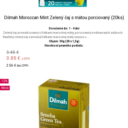
Dilmah Moroccan Mint Zelený čaj s mätou porciovaný (20ks)
Doručenie do: 1 - 4 dní
Zelený čaj aromatizovaný s lístkami marockej mäty, porciovaný v nálevových sáčkoch.
Kvalitný zelený čaj ovoňaný lístkami marockej mäty svojou c...
Objem: 30g (20 x 1,5g)
Hmotnosť pevného podielu:
3.45 €
3.05 €
s DPH
2.56 €
bez DPH
-12%
Akcia