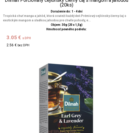
Dilmah Porciovaný cejlónsky čierny čaj s mangom a jahodou
(20ks)
Doručenie do: 1 - 4 dní
Tropická chuť manga a jahôd, ktorá osvieži každý deň Prémiový cejlónsky čierny čaj s
exotickým mangom a sladkou jahodou pre chvíle pohody, e...
Objem: 30g (20 x 1,5g)
Hmotnosť pevného podielu:
3.05 €
s DPH
2.56 €
bez DPH