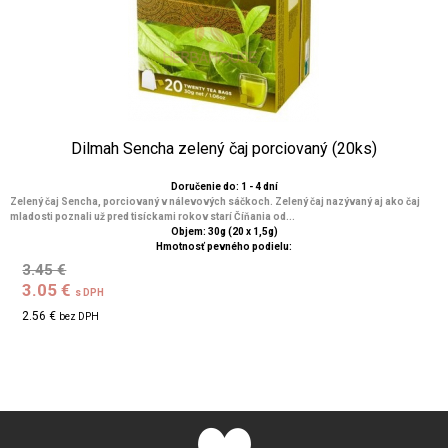
Dilmah Sencha zelený čaj porciovaný (20ks)
Doručenie do: 1 - 4 dní
Zelený čaj Sencha, porciovaný v nálevových sáčkoch. Zelený čaj nazývaný aj ako čaj
mladosti poznali už pred tisíckami rokov starí Číňania od...
Objem: 30g (20 x 1,5g)
Hmotnosť pevného podielu:
3.45 €
3.05 €
s DPH
2.56 €
bez DPH