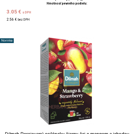
Hmotnosť pevného podielu:
3.05 €
s DPH
2.56 €
bez DPH
Novinka