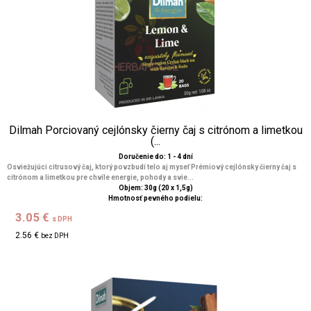
Dilmah Porciovaný cejlónsky čierny čaj s citrónom a limetkou
(...
Doručenie do: 1 - 4 dní
Osviežujúci citrusový čaj, ktorý povzbudí telo aj myseľ Prémiový cejlónsky čierny čaj s
citrónom a limetkou pre chvíle energie, pohody a svie...
Objem: 30g (20 x 1,5g)
Hmotnosť pevného podielu:
3.05 €
s DPH
2.56 €
bez DPH