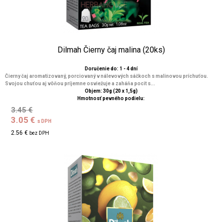
Dilmah Čierny čaj malina (20ks)
Doručenie do: 1 - 4 dní
Čierny čaj aromatizovaný, porciovaný v nálevových sáčkoch s malinovou príchuťou.
Svojou chuťou aj vôňou príjemne osviežuje a zaháňa pocit s...
Objem: 30g (20 x 1,5g)
Hmotnosť pevného podielu:
3.45 €
3.05 €
s DPH
2.56 €
bez DPH