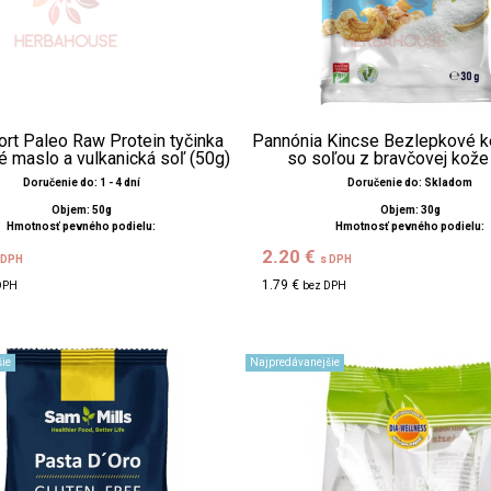
rt Paleo Raw Protein tyčinka
Pannónia Kincse Bezlepkové k
é maslo a vulkanická soľ (50g)
so soľou z bravčovej kože
Doručenie do: 1 - 4 dní
Doručenie do: Skladom
Objem: 50g
Objem: 30g
Hmotnosť pevného podielu:
Hmotnosť pevného podielu:
2.20 €
 DPH
s DPH
1.79 €
DPH
bez DPH
ie
Najpredávanejšie