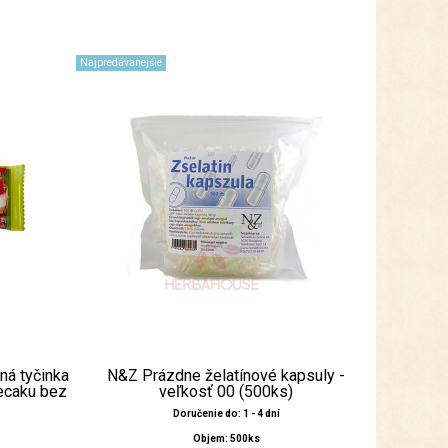
Najpredávanejšie
ná tyčinka
N&Z Prázdne želatínové kapsuly -
ecaku bez
veľkosť 00 (500ks)
Doručenie do: 1 - 4 dní
Objem: 500ks