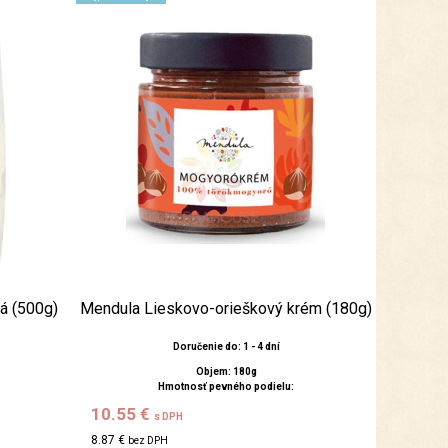
á (500g)
Mendula Lieskovo-orieškový krém (180g)
Doručenie do: 1 - 4 dní
Objem: 180g
Hmotnosť pevného podielu:
10.55 €
s DPH
8.87 €
bez DPH