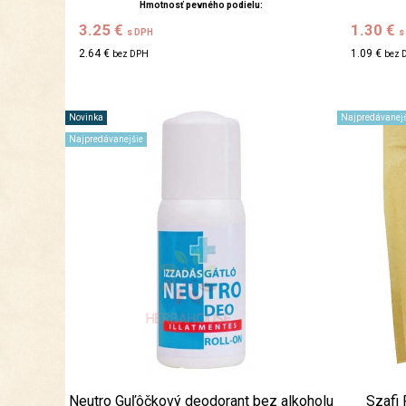
Hmotnosť pevného podielu:
3.25 €
1.30 €
s DPH
s
2.64 €
1.09 €
bez DPH
bez 
Novinka
Najpredávanejš
Najpredávanejšie
Neutro Guľôčkový deodorant bez alkoholu
Szafi