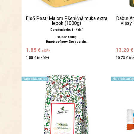
Első Pesti Malom Pšeničná múka extra
Dabur Am
lepok (1000g)
vlasy 
Doručenie do: 1 - 4 dní
Objem: 1000g
Hmotnosť pevného podielu:
1.85 €
13.20 
s DPH
1.55 €
10.73 €
bez DPH
be
Najpredávanejšie
Najpredávanejš