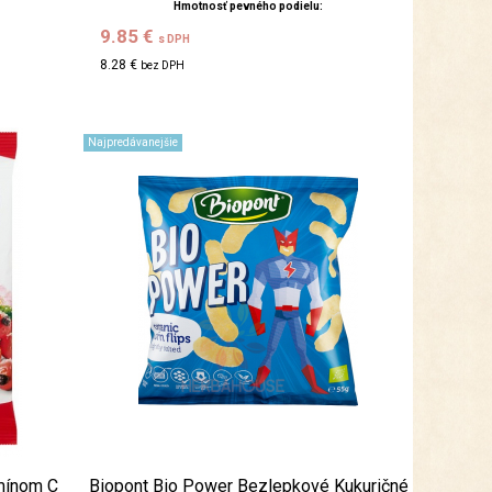
Hmotnosť pevného podielu:
9.85 €
s DPH
8.28 €
bez DPH
Najpredávanejšie
amínom C
Biopont Bio Power Bezlepkové Kukuričné