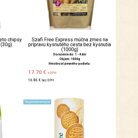
eto chipsy
Szafi Free Express múčna zmes na
 (30g)
prípravu kysnutého cesta bez kysnutia
(1000g)
Doručenie do: 1 - 4 dní
Objem: 1000g
Hmotnosť pevného podielu:
17.70 €
s DPH
16.86 €
bez DPH
Najpredávanejšie