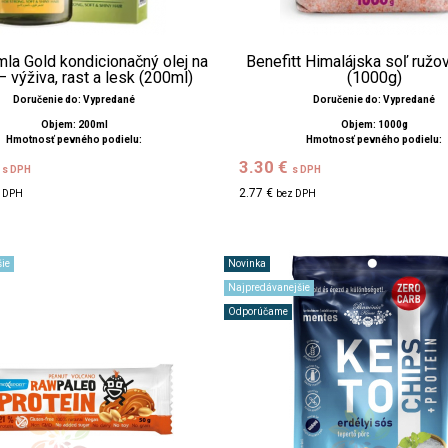
la Gold kondicionačný olej na
Benefitt Himalájska soľ ružo
– výživa, rast a lesk (200ml)
(1000g)
Doručenie do: Vypredané
Doručenie do: Vypredané
Objem: 200ml
Objem: 1000g
Hmotnosť pevného podielu:
Hmotnosť pevného podielu:
€
3.30 €
s DPH
s DPH
2.77 €
z DPH
bez DPH
ie
Novinka
Najpredávanejšie
Odporúčame