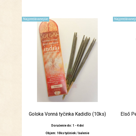
Najpredávanejšie
Najpredávanejš
Goloka Vonná tyčinka Kadidlo (10ks)
Első P
Doručenie do: 1 - 4 dní
Objem: 10ks tyčiniek / balenie