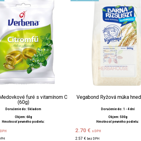
Medovkové furé s vitamínom C
Vegabond Ryžová múka hned
(60g)
Doručenie do: Skladom
Doručenie do: 1 - 4 dní
Objem: 60g
Objem: 500g
Hmotnosť pevného podielu:
Hmotnosť pevného podielu:
2.70 €
 DPH
s DPH
2.57 €
DPH
bez DPH