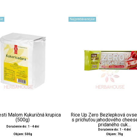
ie
Najpredávanejšie
esti Malom Kukuričná krupica
Rice Up Zero Bezlepková ovse
(500g)
s príchuťou jahodového chees
pridaného cuk...
Doručenie do: 1 - 4 dní
Doručenie do: 1 - 4 dní
Objem: 500g
Objem: 70g