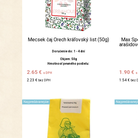
Mecsek čaj Orech kráľovský list (50g)
Max Spo
arašidov
Doručenie do: 1 - 4 dní
Objem: 50g
Hmotnosť pevného podielu:
2.65 €
1.90 €
s DPH
s
2.23 €
1.54 €
bez DPH
bez 
Najpredávanejšie
Najpredávanejš