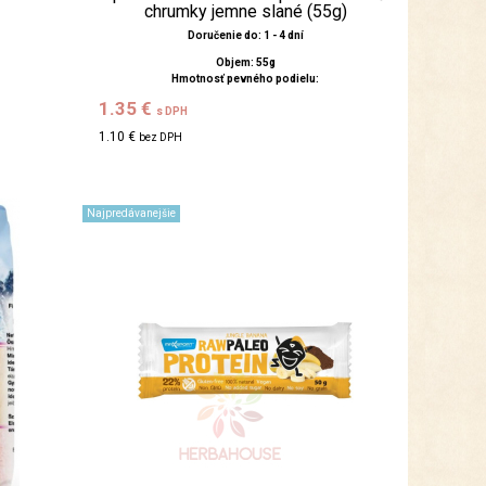
chrumky jemne slané (55g)
Doručenie do: 1 - 4 dní
Objem: 55g
Hmotnosť pevného podielu:
1.35 €
s DPH
1.10 €
bez DPH
Najpredávanejšie