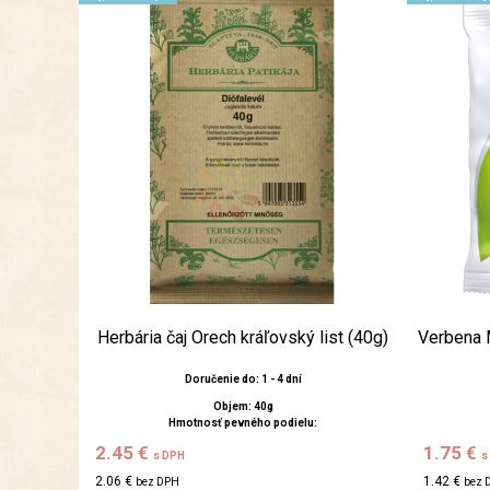
Herbária čaj Orech kráľovský list (40g)
Verbena 
Doručenie do: 1 - 4 dní
Objem: 40g
Hmotnosť pevného podielu:
2.45 €
1.75 €
s DPH
s
2.06 €
1.42 €
bez DPH
bez 