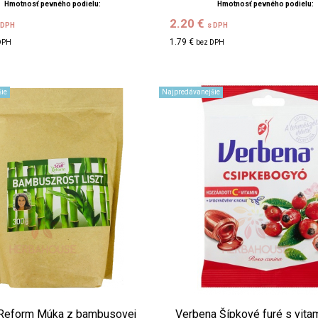
Hmotnosť pevného podielu:
Hmotnosť pevného podielu:
2.20 €
 DPH
s DPH
1.79 €
DPH
bez DPH
ie
Najpredávanejšie
 Reform Múka z bambusovej
Verbena Šípkové furé s vit