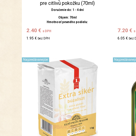
pre citlivú pokožku (70ml)
Doručenie do: 1 - 4 dní
Objem: 70ml
Hmotnosť pevného podielu:
2.40 €
7.20 €
s DPH
s
1.95 €
6.05 €
bez DPH
bez 
Najpredávanejšie
Najpredávanejš