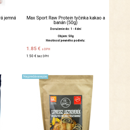
vá jemná
Max Sport Raw Protein tyčinka kakao a
banán (50g)
Doručenie do: 1 - 4 dní
Objem: 50g
Hmotnosť pevného podielu:
1.85 €
s DPH
1.50 €
bez DPH
Najpredávanejšie