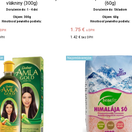
vlákniny (300g)
(60g)
Doručenie do: 1 - 4 dní
Doručenie do: Skladom
Objem: 300g
Objem: 60g
Hmotnosť pevného podielu:
Hmotnosť pevného podielu:
1.75 €
 DPH
s DPH
1.42 €
DPH
bez DPH
ie
Najpredávanejšie