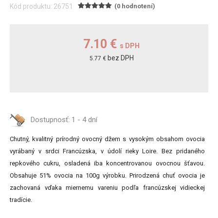
Kód produktu: 26751
(0 hodnotení)
7.10 €
s DPH
bez DPH
5.77 €
Dostupnosť:
1 - 4 dní
Chutný, kvalitný prírodný ovocný džem s vysokým obsahom ovocia
vyrábaný v srdci Francúzska, v údolí rieky Loire. Bez pridaného
repkového cukru, osladená iba koncentrovanou ovocnou šťavou.
Obsahuje 51% ovocia na 100g výrobku. Prirodzená chuť ovocia je
zachovaná vďaka miernemu vareniu podľa francúzskej vidieckej
tradície.