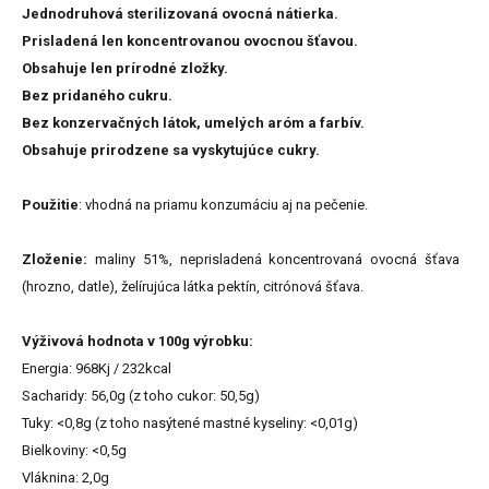
Jednodruhová sterilizovaná ovocná nátierka.
Prisladená len koncentrovanou ovocnou šťavou.
Obsahuje len prírodné zložky.
Bez pridaného cukru.
Bez konzervačných látok, umelých aróm a farbív.
Obsahuje prirodzene sa vyskytujúce cukry.
Použitie
: vhodná na priamu konzumáciu aj na pečenie.
Zloženie:
maliny 51%, neprisladená koncentrovaná ovocná šťava
(hrozno, datle), želírujúca látka pektín, citrónová šťava.
Výživová hodnota v 100g výrobku:
Energia: 968Kj / 232kcal
Sacharidy: 56,0g (z toho cukor: 50,5g)
Tuky: <0,8g (z toho nasýtené mastné kyseliny: <0,01g)
Bielkoviny: <0,5g
Vláknina: 2,0g