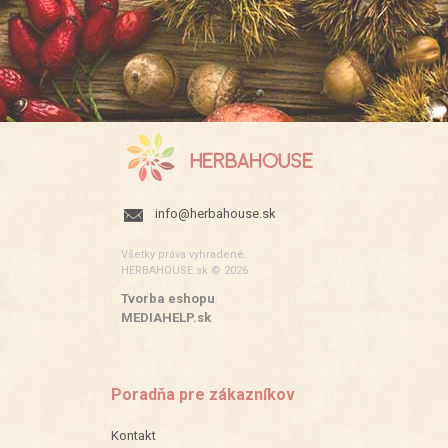
info@herbahouse.sk
Všetky práva vyhradené.
HERBAHOUSE.sk © 2026
Tvorba eshopu
:
MEDIAHELP.sk
Poradňa pre zákazníkov
Kontakt