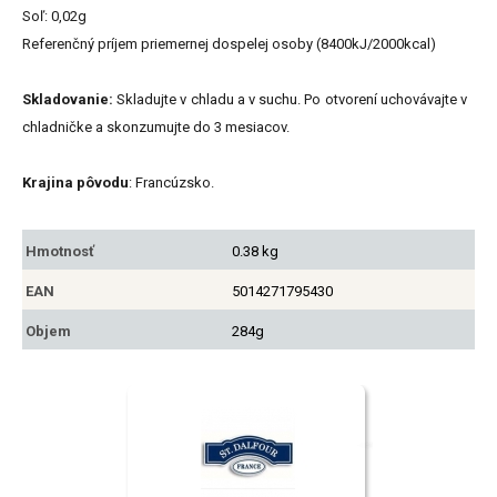
Soľ: 0,02g
Referenčný príjem priemernej dospelej osoby (8400kJ/2000kcal)
Skladovanie:
Skladujte v chladu a v suchu. Po otvorení uchovávajte v
chladničke a skonzumujte do 3 mesiacov.
Krajina pôvodu
: Francúzsko.
Hmotnosť
0.38 kg
EAN
5014271795430
Objem
284g