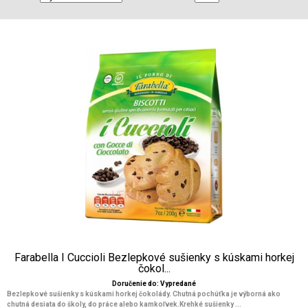
Farabella I Cuccioli Bezlepkové sušienky s kúskami horkej
čokol...
Doručenie do: Vypredané
Bezlepkové sušienky s kúskami horkej čokolády. Chutná pochúťka je výborná ako
chutná desiata do školy, do práce alebo kamkoľvek.Krehké sušienky ...