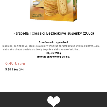
Farabella I Classici Bezlepkové sušienky (200g)
Doručenie do: Vypredané
Klasické, bezlepkové, krehké sušienky. Výborná chrumkavá pochúťka ku káve, čaju,
alebo ako chutná desiata do školy, do práce alebo kamkoľvek.Kre...
Objem: 200g
Hmotnosť pevného podielu:
6.40 €
s DPH
5.20 €
bez DPH