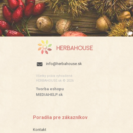
info@herbahouse.sk
Všetky práva vyhradené.
HERBAHOUSE.sk © 2026
Tvorba eshopu
:
MEDIAHELP.sk
Poradňa pre zákazníkov
Kontakt