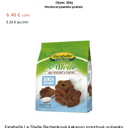
Objem: 200g
Hmotnosť pevného podielu:
6.40 €
s DPH
5.20 €
bez DPH
Farabella Le Stelle Bezlepkové kakaovo jogurtové sušienky