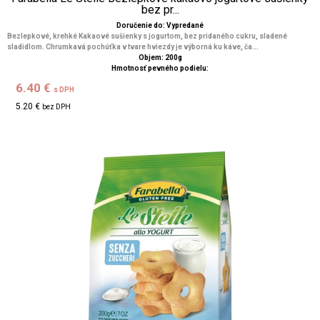
bez pr...
Doručenie do: Vypredané
Bezlepkové, krehké Kakaové sušienky s jogurtom, bez pridaného cukru, sladené
sladidlom. Chrumkavá pochúťka v tvare hviezdy je výborná ku káve, ča...
Objem: 200g
Hmotnosť pevného podielu:
6.40 €
s DPH
5.20 €
bez DPH