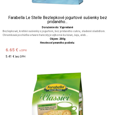
Farabella Le Stelle Bezlepkové jogurtové sušienky bez
pridaného...
Doručenie do: Vypredané
Bezlepkové, krehké sušienky s jogurtom, bez pridaného cukru, sladené sladidlom.
Chrumkavá pochúťka v tvare hviezdy je výborná ku káve, čaju, aleb...
Objem: 200g
Hmotnosť pevného podielu:
6.65 €
s DPH
5.41 €
bez DPH