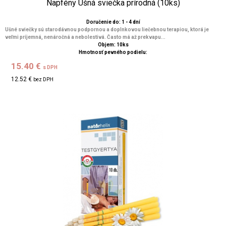
Napfény Ušná sviečka prírodná (10ks)
Doručenie do: 1 - 4 dní
Ušné sviečky sú starodávnou podpornou a doplnkovou liečebnou terapiou, ktorá je
veľmi príjemná, nenáročná a nebolestivá. Často má až prekvapu...
Objem: 10ks
Hmotnosť pevného podielu:
15.40 €
s DPH
12.52 €
bez DPH