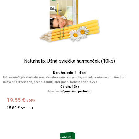
Naturhelix Ušná sviečka harmanček (10ks)
Doručenie do: 1 - 4 dní
Ušné sviečky Naturhelix nasiaknuté esenciálnym olejom odporúčame používať pri
ušných ťažkostiach, prechladnutí, alergiách, bolestiach hlavy a...
Objem: 10ks
Hmotnosť pevného podielu:
19.55 €
s DPH
15.89 €
bez DPH