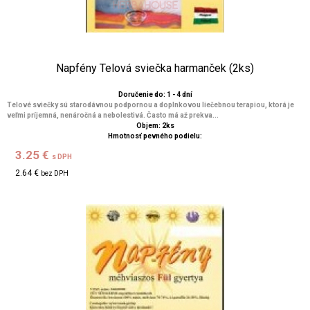
Napfény Telová sviečka harmanček (2ks)
Doručenie do: 1 - 4 dní
Telové sviečky sú starodávnou podpornou a doplnkovou liečebnou terapiou, ktorá je
veľmi príjemná, nenáročná a nebolestivá. Často má až prekva...
Objem: 2ks
Hmotnosť pevného podielu:
3.25 €
s DPH
2.64 €
bez DPH