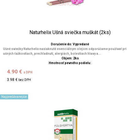
Naturhelix Ušná sviečka muškát (2ks)
Doručenie do: Vypredané
Ušné sviečky Naturhelix nasiaknuté esenciálnym olejom odporúčame používať pri
ušných ťažkostiach, prechladnutí, alergiách, bolestiach hlavy a...
Objem: 2ks
Hmotnosť pevného podielu:
4.90 €
s DPH
3.98 €
bez DPH
Najpredávanejšie