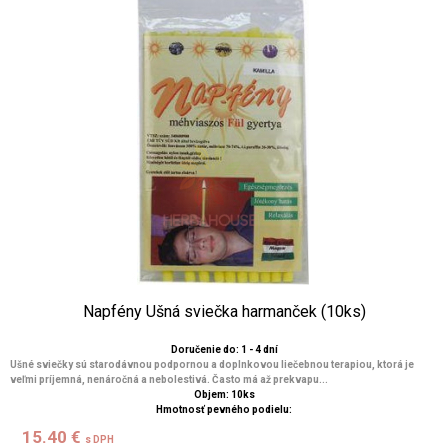
Napfény Ušná sviečka harmanček (10ks)
Doručenie do: 1 - 4 dní
Ušné sviečky sú starodávnou podpornou a doplnkovou liečebnou terapiou, ktorá je
veľmi príjemná, nenáročná a nebolestivá. Často má až prekvapu...
Objem: 10ks
Hmotnosť pevného podielu:
15.40 €
s DPH