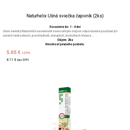
Naturhelix Ušná sviečka čajovník (2ks)
Doručenie do: 1 - 4 dní
Ušné sviečky Naturhelix nasiaknuté esenciálnym olejom odporúčame používať pri
ušných ťažkostiach, prechladnutí, alergiách, bolestiach hlavy a...
Objem: 2ks
Hmotnosť pevného podielu:
5.05 €
s DPH
4.11 €
bez DPH