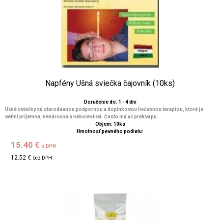
Napfény Ušná sviečka čajovník (10ks)
Doručenie do: 1 - 4 dní
Ušné sviečky sú starodávnou podpornou a doplnkovou liečebnou terapiou, ktorá je
veľmi príjemná, nenáročná a nebolestivá. Často má až prekvapu...
Objem: 10ks
Hmotnosť pevného podielu:
15.40 €
s DPH
12.52 €
bez DPH