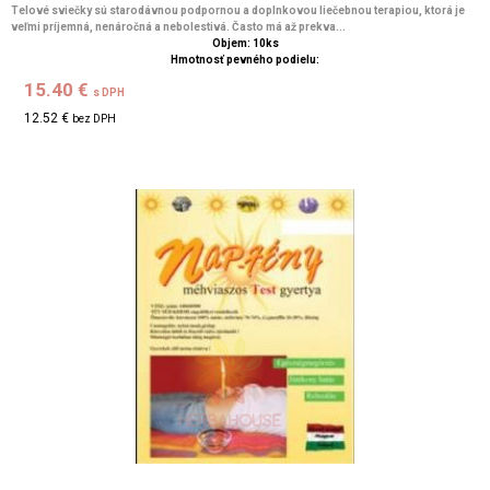
Telové sviečky sú starodávnou podpornou a doplnkovou liečebnou terapiou, ktorá je
veľmi príjemná, nenáročná a nebolestivá. Často má až prekva...
Objem: 10ks
Hmotnosť pevného podielu:
15.40 €
s DPH
12.52 €
bez DPH