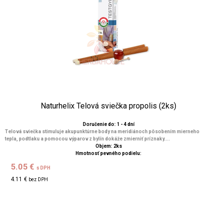
Naturhelix Telová sviečka propolis (2ks)
Doručenie do: 1 - 4 dní
Telová sviečka stimuluje akupunktúrne body na meridiánoch pôsobením mierneho
tepla, podtlaku a pomocou výparov z bylín dokáže zmierniť príznaky....
Objem: 2ks
Hmotnosť pevného podielu:
5.05 €
s DPH
4.11 €
bez DPH