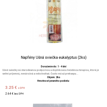
Napfény Ušná sviečka eukalyptus (2ks)
Doručenie do: 1 - 4 dní
Ušné sviečky sú starodávnou podpornou a doplnkovou liečebnou terapiou, ktorá je
veľmi príjemná, nenáročná a nebolestivá. Často má až prekvapu...
Objem: 2ks
Hmotnosť pevného podielu:
3.25 €
s DPH
2.64 €
bez DPH