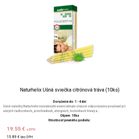
Naturhelix Ušná sviečka citrónová tráva (10ks)
Doručenie do: 1 - 4 dní
Ušné sviečky Naturhelix nasiaknuté esenciálnym olejom odporúčame používať pri
ušných ťažkostiach, prechladnutí, alergiách, bolestiach hlavy a...
Objem: 10ks
Hmotnosť pevného podielu:
19.55 €
s DPH
15.89 €
bez DPH