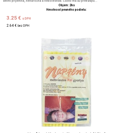
veľmi príjemná, nenáročná a nebolestivá. Často má až prekvapu...
Objem: 2ks
Hmotnosť pevného podielu:
3.25 €
s DPH
2.64 €
bez DPH