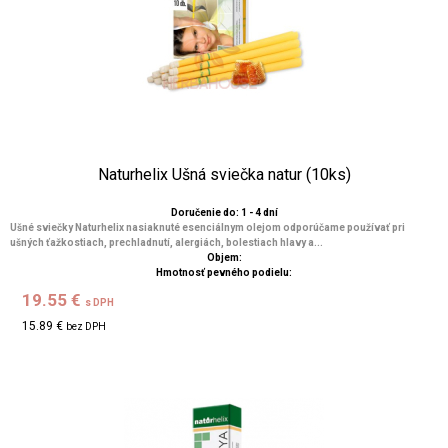
Naturhelix Ušná sviečka natur (10ks)
Doručenie do: 1 - 4 dní
Ušné sviečky Naturhelix nasiaknuté esenciálnym olejom odporúčame používať pri
ušných ťažkostiach, prechladnutí, alergiách, bolestiach hlavy a...
Objem:
Hmotnosť pevného podielu:
19.55 €
s DPH
15.89 €
bez DPH