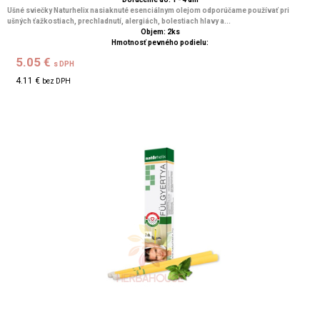
Ušné sviečky Naturhelix nasiaknuté esenciálnym olejom odporúčame používať pri
ušných ťažkostiach, prechladnutí, alergiách, bolestiach hlavy a...
Objem: 2ks
Hmotnosť pevného podielu:
5.05 €
s DPH
4.11 €
bez DPH