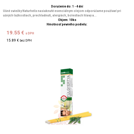
Doručenie do: 1 - 4 dní
Ušné sviečky Naturhelix nasiaknuté esenciálnym olejom odporúčame používať pri
ušných ťažkostiach, prechladnutí, alergiách, bolestiach hlavy a...
Objem: 10ks
Hmotnosť pevného podielu:
19.55 €
s DPH
15.89 €
bez DPH