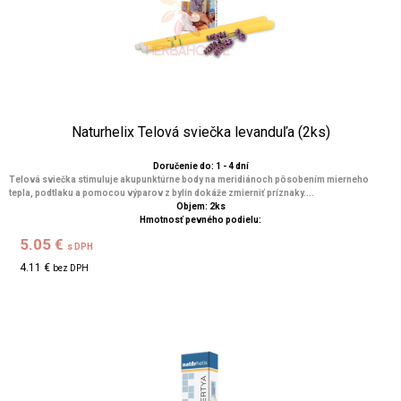
Naturhelix Telová sviečka levanduľa (2ks)
Doručenie do: 1 - 4 dní
Telová sviečka stimuluje akupunktúrne body na meridiánoch pôsobením mierneho
tepla, podtlaku a pomocou výparov z bylín dokáže zmierniť príznaky....
Objem: 2ks
Hmotnosť pevného podielu:
5.05 €
s DPH
4.11 €
bez DPH