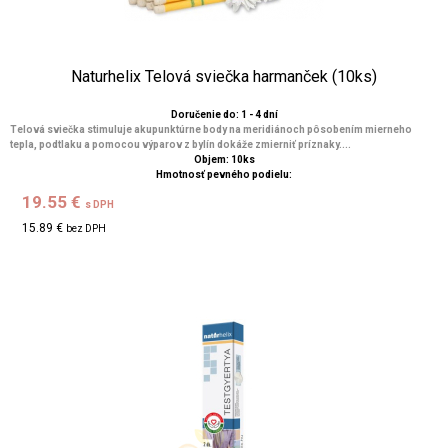
Naturhelix Telová sviečka harmanček (10ks)
Doručenie do: 1 - 4 dní
Telová sviečka stimuluje akupunktúrne body na meridiánoch pôsobením mierneho
tepla, podtlaku a pomocou výparov z bylín dokáže zmierniť príznaky....
Objem: 10ks
Hmotnosť pevného podielu:
19.55 €
s DPH
15.89 €
bez DPH