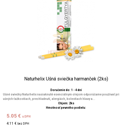
Naturhelix Ušná sviečka harmanček (2ks)
Doručenie do: 1 - 4 dní
Ušné sviečky Naturhelix nasiaknuté esenciálnym olejom odporúčame používať pri
ušných ťažkostiach, prechladnutí, alergiách, bolestiach hlavy a...
Objem: 2ks
Hmotnosť pevného podielu:
5.05 €
s DPH
4.11 €
bez DPH