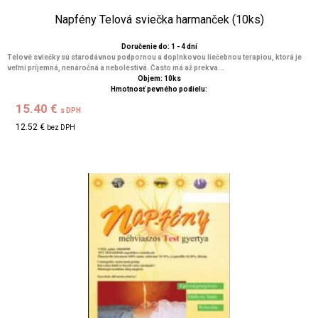
Napfény Telová sviečka harmanček (10ks)
Doručenie do: 1 - 4 dní
Telové sviečky sú starodávnou podpornou a doplnkovou liečebnou terapiou, ktorá je
veľmi príjemná, nenáročná a nebolestivá. Často má až prekva...
Objem: 10ks
Hmotnosť pevného podielu:
15.40 €
s DPH
12.52 €
bez DPH