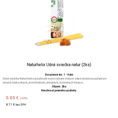
Naturhelix Ušná sviečka natur (2ks)
Doručenie do: 1 - 4 dní
Ušné sviečky Naturhelix nasiaknuté esenciálnym olejom odporúčame používať pri
ušných ťažkostiach, prechladnutí, alergiách, bolestiach hlavy a...
Objem: 2ks
Hmotnosť pevného podielu:
5.05 €
s DPH
4.11 €
bez DPH