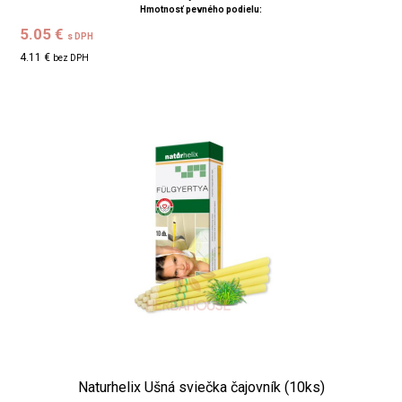
Hmotnosť pevného podielu:
5.05 €
s DPH
4.11 €
bez DPH
Naturhelix Ušná sviečka čajovník (10ks)