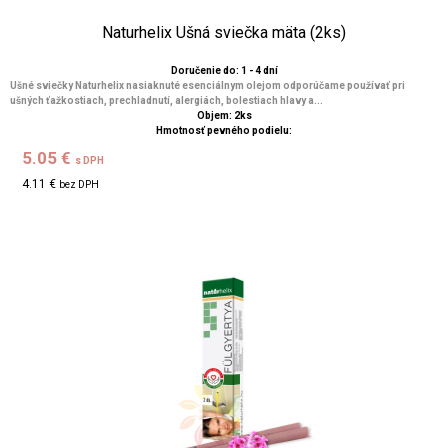
Naturhelix Ušná sviečka mäta (2ks)
Doručenie do: 1 - 4 dní
Ušné sviečky Naturhelix nasiaknuté esenciálnym olejom odporúčame používať pri
ušných ťažkostiach, prechladnutí, alergiách, bolestiach hlavy a...
Objem: 2ks
Hmotnosť pevného podielu:
5.05 €
s DPH
4.11 €
bez DPH