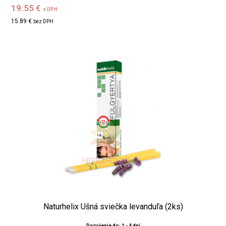
19.55 €
s DPH
15.89 €
bez DPH
Naturhelix Ušná sviečka levanduľa (2ks)
Doručenie do: 1 - 4 dní