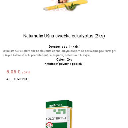
Naturhelix Ušná sviečka eukalyptus (2ks)
Doručenie do: 1 - 4 dní
Ušné sviečky Naturhelix nasiaknuté esenciálnym olejom odporúčame používať pri
ušných ťažkostiach, prechladnutí, alergiách, bolestiach hlavy a...
Objem: 2ks
Hmotnosť pevného podielu:
5.05 €
s DPH
4.11 €
bez DPH