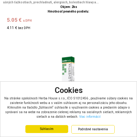
ušných ťažkostiach, prechladnutí, alergiách, bolestiach hlavy a...
Objem: 2ks
Hmotnosť pevného podielu:
5.05 €
s DPH
4.11 €
bez DPH
Cookies
Na stránke spoločnosti Herba House s.r.o., IČO 51012456 , používame súbory cookies na
zaistenie funkčnosti webu a s vaším súhlasom aj na personalizáciu jeho obsahu.
Kliknutím na tlačidlo „Súhlasím“ súhlasíte s využívaním cookies a predaním údajov o
správaní sa na webe na zobrazenie cielenej reklamy na sociálnych sieťach, reklamných
sieťach a na ďalších weboch.
Viac informácií
Súhlasím
Podrobné nastavenia