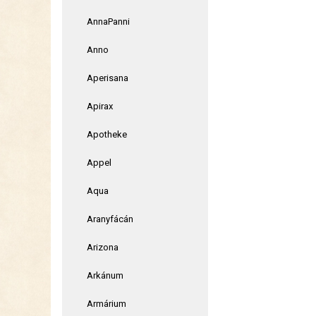
AnnaPanni
Anno
Aperisana
Apirax
Apotheke
Appel
Aqua
Aranyfácán
Arizona
Arkánum
Armárium