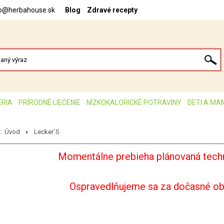
fo@herbahouse.sk
Blog
Zdravé recepty
ÉRIA
PRÍRODNÉ LIEČENIE
NÍZKOKALORICKÉ POTRAVINY
DETI A MA
:
Úvod
Lecker´S
Momentálne prebieha plánovaná techn
Ospravedlňujeme sa za dočasné o