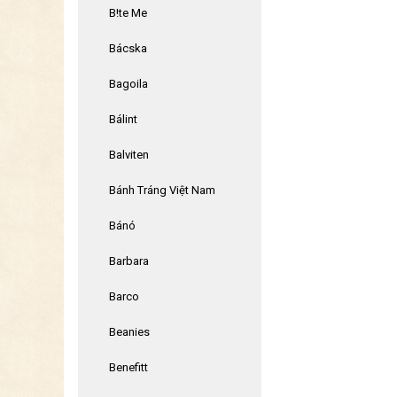
B!te Me
Bácska
Bagoila
Bálint
Balviten
Bánh Tráng Việt Nam
Bánó
Barbara
Barco
Beanies
Benefitt