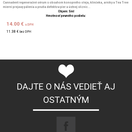
Cannadent regeneračné sérum s obsahom konopného oleja, klinčeka, arniky a Tea Tree
mierni prejavy pálenia a pnutia defektov pier a ústnej sliznic...
Objem: 5ml
Hmotnosť pevného podielu:
14.00 €
s DPH
11.38 €
bez DPH
DAJTE O NÁS VEDIEŤ AJ
OSTATNÝM