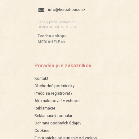
info@herbahouse.sk
Všetky práva vyhradené.
HERBAHOUSE.sk © 2026
Tvorba eshopu
:
MEDIAHELP.sk
Poradňa pre zákazníkov
Kontakt
Obchodné podmienky
Prečo sa registrovať?
Ako nakupovať v eshope
Reklamácie
Reklamačný formulár
Ochrana osobných údajov
Cookies
Elektronicke odstúpenie od zmluvy