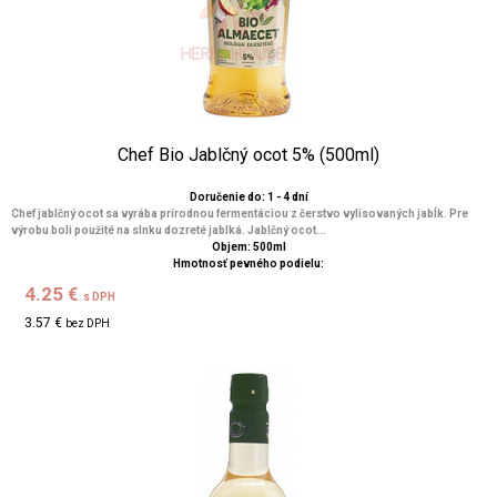
Chef Bio Jablčný ocot 5% (500ml)
Doručenie do: 1 - 4 dní
Chef jablčný ocot sa vyrába prírodnou fermentáciou z čerstvo vylisovaných jabĺk. Pre
výrobu boli použité na slnku dozreté jablká. Jablčný ocot...
Objem: 500ml
Hmotnosť pevného podielu:
4.25 €
s DPH
3.57 €
bez DPH