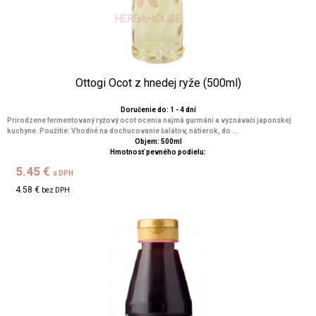
Ottogi Ocot z hnedej ryže (500ml)
Doručenie do: 1 - 4 dní
Prirodzene fermentovaný ryžový ocot ocenia najmä gurmáni a vyznávači japonskej
kuchyne. Použitie: Vhodné na dochucovanie šalátov, nátierok, do ...
Objem: 500ml
Hmotnosť pevného podielu:
5.45 €
s DPH
4.58 €
bez DPH