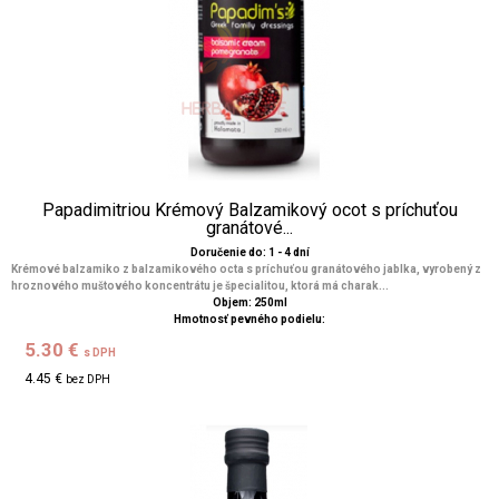
Papadimitriou Krémový Balzamikový ocot s príchuťou
granátové...
Doručenie do: 1 - 4 dní
Krémové balzamiko z balzamikového octa s príchuťou granátového jablka, vyrobený z
hroznového muštového koncentrátu je špecialitou, ktorá má charak...
Objem: 250ml
Hmotnosť pevného podielu:
5.30 €
s DPH
4.45 €
bez DPH