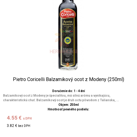
Pietro Coricelli Balzamikový ocot z Modeny (250ml)
Doručenie do: 1 - 4 dní
Balzamikový ocot z Modeny je špecialitou, má silnú arómu a vynikajúcu,
charakteristickú chuť. Balzamikový ocot je druh octu pôvodom z Talianska, ...
Objem: 250ml
Hmotnosť pevného podielu:
4.55 €
s DPH
3.82 €
bez DPH