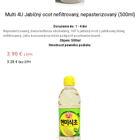
Multi 4U Jablčný ocot nefiltrovaný, nepasterizovaný (500ml)
Doručenie do: 1 - 4 dní
Nepasterizovaný, živou kultúrou obohatený, 100 % jablčný ocot z jablkovej šťavy,
nefiltrovaný. Jeho konzumácia môže podporiť posilnenie imunit...
Objem: 500ml
Hmotnosť pevného podielu:
3.90 €
s DPH
3.28 €
bez DPH