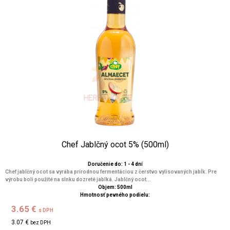
Chef Jablčný ocot 5% (500ml)
Doručenie do: 1 - 4 dní
Chef jablčný ocot sa vyrába prírodnou fermentáciou z čerstvo vylisovaných jabĺk. Pre
výrobu boli použité na slnku dozreté jablká. Jablčný ocot...
Objem: 500ml
Hmotnosť pevného podielu:
3.65 €
s DPH
3.07 €
bez DPH