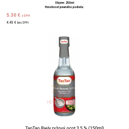
Objem: 250ml
Hmotnosť pevného podielu:
5.30 €
s DPH
4.45 €
bez DPH
TaoTao Biely ryžový ocot 3,5 % (150ml)