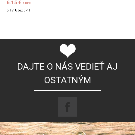
6.15 €
s DPH
5.17 €
bez DPH
DAJTE O NÁS VEDIEŤ AJ
OSTATNÝM