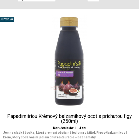
Novinka
Papadimitriou Krémový balzamikový ocot s príchuťou figy
(250ml)
Doručenie do: 1 - 4 dní
Jemne sladká bodka, ktorá premení obyčajné jedlo na zážitok Figový balzamikový
krém, ktorý dodá vašim jedlám chuť reštaurácie – bez námahy ...