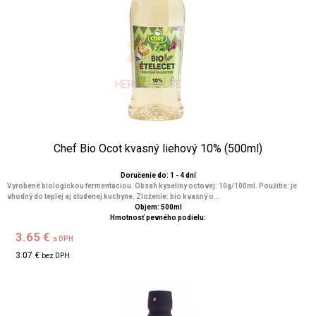
Chef Bio Ocot kvasný liehový 10% (500ml)
Doručenie do: 1 - 4 dní
Vyrobené biologickou fermentáciou. Obsah kyseliny octovej: 10g/100ml. Použitie: je
vhodný do teplej aj studenej kuchyne. Zloženie: bio kvasný o...
Objem: 500ml
Hmotnosť pevného podielu:
3.65 €
s DPH
3.07 €
bez DPH