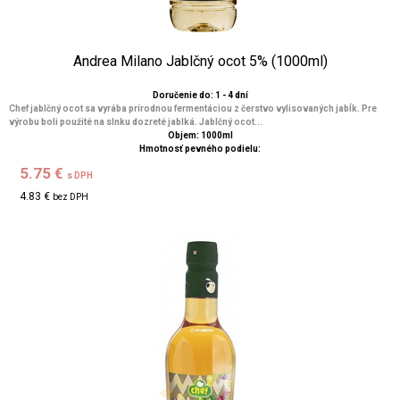
Andrea Milano Jablčný ocot 5% (1000ml)
Doručenie do: 1 - 4 dní
Chef jablčný ocot sa vyrába prírodnou fermentáciou z čerstvo vylisovaných jabĺk. Pre
výrobu boli použité na slnku dozreté jablká. Jablčný ocot...
Objem: 1000ml
Hmotnosť pevného podielu:
5.75 €
s DPH
4.83 €
bez DPH