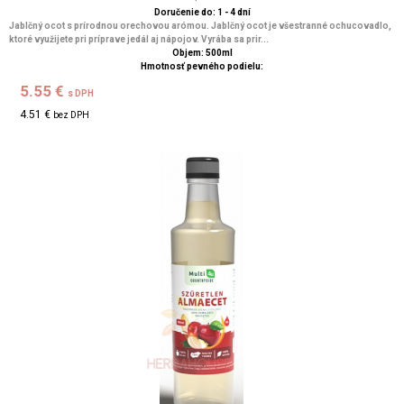
Doručenie do: 1 - 4 dní
Jablčný ocot s prírodnou orechovou arómou. Jablčný ocot je všestranné ochucovadlo,
ktoré využijete pri príprave jedál aj nápojov. Vyrába sa prir...
Objem: 500ml
Hmotnosť pevného podielu:
5.55 €
s DPH
4.51 €
bez DPH