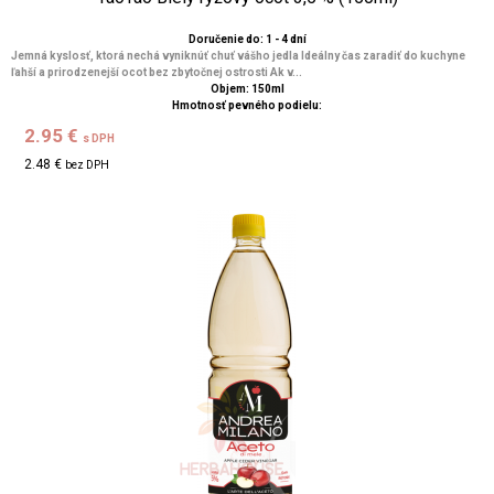
Doručenie do: 1 - 4 dní
Jemná kyslosť, ktorá nechá vyniknúť chuť vášho jedla Ideálny čas zaradiť do kuchyne
ľahší a prirodzenejší ocot bez zbytočnej ostrosti Ak v...
Objem: 150ml
Hmotnosť pevného podielu:
2.95 €
s DPH
2.48 €
bez DPH