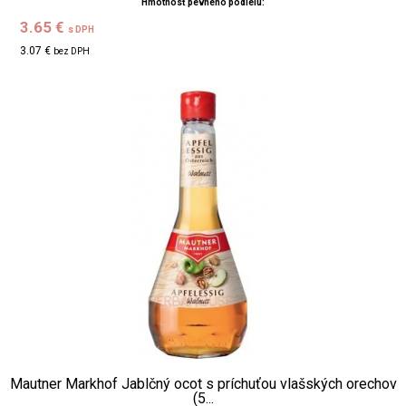
Hmotnosť pevného podielu:
3.65 €
s DPH
3.07 €
bez DPH
Mautner Markhof Jablčný ocot s príchuťou vlašských orechov
(5...