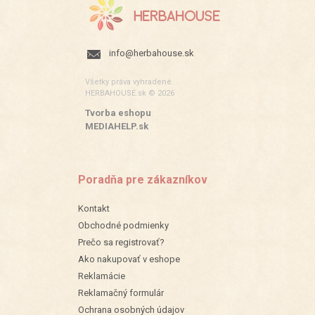
info@herbahouse.sk
Všetky práva vyhradené.
HERBAHOUSE.sk © 2026
Tvorba eshopu
:
MEDIAHELP.sk
Poradňa pre zákazníkov
Kontakt
Obchodné podmienky
Prečo sa registrovať?
Ako nakupovať v eshope
Reklamácie
Reklamačný formulár
Ochrana osobných údajov