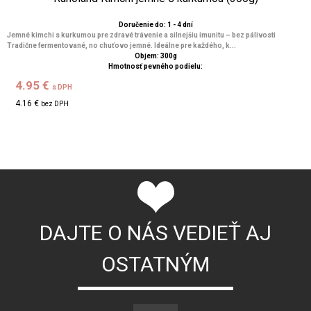
Doručenie do: 1 - 4 dní
Jemné kimchi s kurkumou pre zdravé trávenie a silnejšiu imunitu – bez pálivosti
Tradične fermentované, no chuťovo jemné. Ideálne pre každého, k...
Objem: 300g
Hmotnosť pevného podielu:
4.95 €
s DPH
4.16 €
bez DPH
DAJTE O NÁS VEDIEŤ AJ
OSTATNÝM