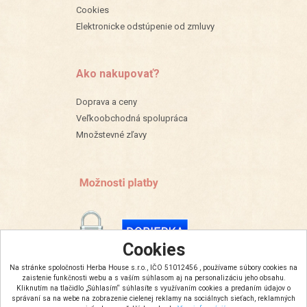
Cookies
Elektronicke odstúpenie od zmluvy
Ako nakupovať?
Doprava a ceny
Veľkoobchodná spolupráca
Množstevné zľavy
Cookies
Na stránke spoločnosti Herba House s.r.o., IČO 51012456 , používame súbory cookies na
zaistenie funkčnosti webu a s vaším súhlasom aj na personalizáciu jeho obsahu.
Kliknutím na tlačidlo „Súhlasím“ súhlasíte s využívaním cookies a predaním údajov o
správaní sa na webe na zobrazenie cielenej reklamy na sociálnych sieťach, reklamných