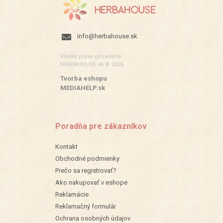
info@herbahouse.sk
Všetky práva vyhradené.
HERBAHOUSE.sk © 2026
Tvorba eshopu
:
MEDIAHELP.sk
Poradňa pre zákazníkov
Kontakt
Obchodné podmienky
Prečo sa registrovať?
Ako nakupovať v eshope
Reklamácie
Reklamačný formulár
Ochrana osobných údajov