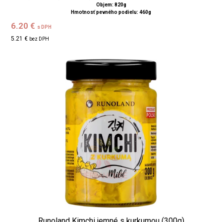
Objem: 820g
Hmotnosť pevného podielu: 460g
6.20 €
s DPH
5.21 €
bez DPH
Runoland Kimchi jemné s kurkumou (300g)