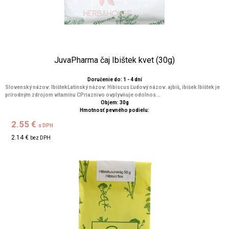
JuvaPharma čaj Ibištek kvet (30g)
Doručenie do: 1 - 4 dní
Slovenský názov: IbištekLatinský názov: Hibiscus Ľudový názov: ajbiš, ibišek Ibištek je
prírodným zdrojom vitamínu CPriaznivo ovplyvňuje odolnos...
Objem: 30g
Hmotnosť pevného podielu:
2.55 €
s DPH
2.14 €
bez DPH