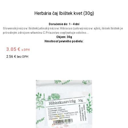
Herbária čaj Ibištek kvet (30g)
Doručenie do: 1 - 4 dní
Slovenský názov: IbištekLatinský názov: Hibiscus Ľudový názov: ajbiš, ibišek Ibištek je
prírodným zdrojom vitamínu C.Priaznivo ovplyvňuje odolno...
Objem: 30g
Hmotnosť pevného podielu:
3.05 €
s DPH
2.56 €
bez DPH