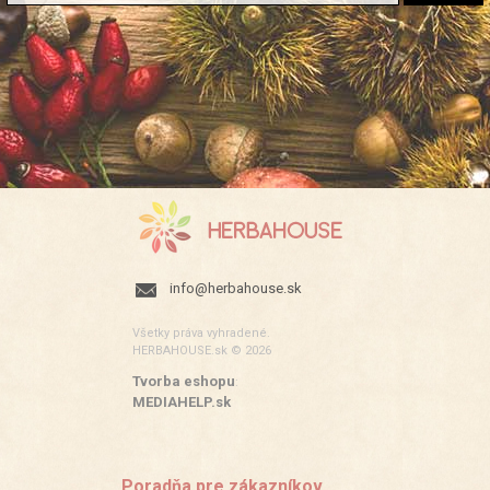
info@herbahouse.sk
Všetky práva vyhradené.
HERBAHOUSE.sk © 2026
Tvorba eshopu
:
MEDIAHELP.sk
Poradňa pre zákazníkov