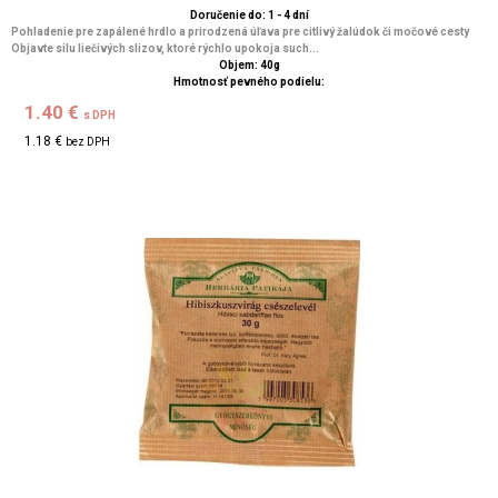
Doručenie do: 1 - 4 dní
Pohladenie pre zapálené hrdlo a prirodzená úľava pre citlivý žalúdok či močové cesty
Objavte silu liečivých slizov, ktoré rýchlo upokoja such...
Objem: 40g
Hmotnosť pevného podielu:
1.40 €
s DPH
1.18 €
bez DPH