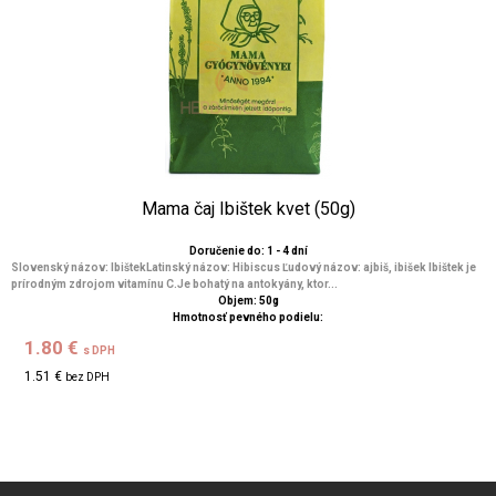
Mama čaj Ibištek kvet (50g)
Doručenie do: 1 - 4 dní
Slovenský názov: IbištekLatinský názov: Hibiscus Ľudový názov: ajbiš, ibišek Ibištek je
prírodným zdrojom vitamínu C.Je bohatý na antokyány, ktor...
Objem: 50g
Hmotnosť pevného podielu:
1.80 €
s DPH
1.51 €
bez DPH