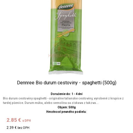
Dennree Bio durum cestoviny - spaghetti (500g)
Doručenie do: 1 - 4 dní
Bio durum cestoviny spaghetti - originálne talianske cestoviny, vyrobené z krupice z
tvrdej pšenice. Durum múka, alebo semolina sa získava z takzva...
Objem: 500g
Hmotnosť pevného podielu:
2.85 €
s DPH
2.39 €
bez DPH