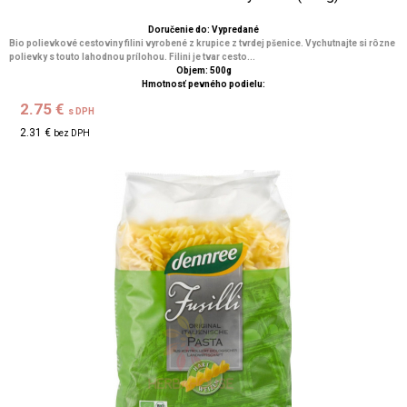
Doručenie do: Vypredané
Bio polievkové cestoviny filini vyrobené z krupice z tvrdej pšenice. Vychutnajte si rôzne
polievky s touto lahodnou prílohou. Filini je tvar cesto...
Objem: 500g
Hmotnosť pevného podielu:
2.75 €
s DPH
2.31 €
bez DPH