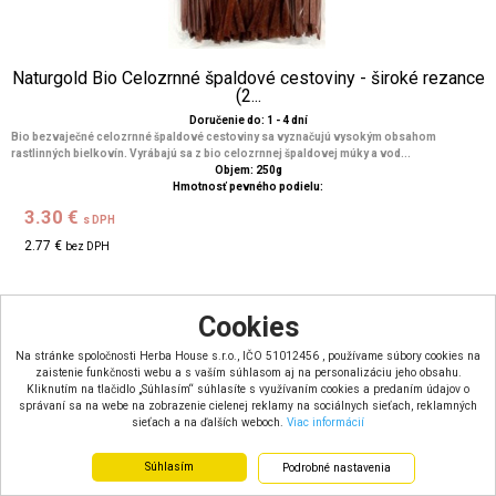
Naturgold Bio Celozrnné špaldové cestoviny - široké rezance
(2...
Doručenie do: 1 - 4 dní
Bio bezvaječné celozrnné špaldové cestoviny sa vyznačujú vysokým obsahom
rastlinných bielkovín. Vyrábajú sa z bio celozrnnej špaldovej múky a vod...
Objem: 250g
Hmotnosť pevného podielu:
3.30 €
s DPH
2.77 €
bez DPH
Cookies
Na stránke spoločnosti Herba House s.r.o., IČO 51012456 , používame súbory cookies na
zaistenie funkčnosti webu a s vaším súhlasom aj na personalizáciu jeho obsahu.
Kliknutím na tlačidlo „Súhlasím“ súhlasíte s využívaním cookies a predaním údajov o
správaní sa na webe na zobrazenie cielenej reklamy na sociálnych sieťach, reklamných
sieťach a na ďalších weboch.
Viac informácií
Súhlasím
Podrobné nastavenia