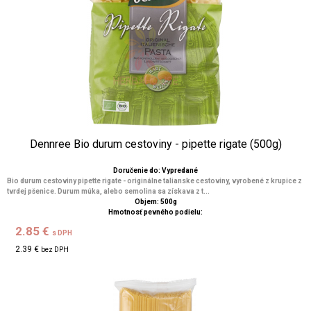
Dennree Bio durum cestoviny - pipette rigate (500g)
Doručenie do: Vypredané
Bio durum cestoviny pipette rigate - originálne talianske cestoviny, vyrobené z krupice z
tvrdej pšenice. Durum múka, alebo semolina sa získava z t...
Objem: 500g
Hmotnosť pevného podielu:
2.85 €
s DPH
2.39 €
bez DPH