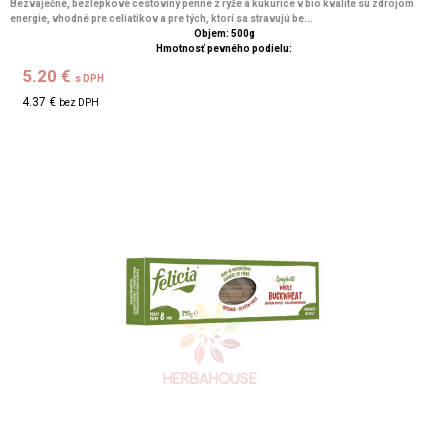
Bezvaječné, bezlepkové cestoviny penne z ryže a kukurice v bio kvalite sú zdrojom
energie, vhodné pre celiatikov a pre tých, ktorí sa stravujú be...
Objem: 500g
Hmotnosť pevného podielu:
5.20 €
s DPH
4.37 €
bez DPH