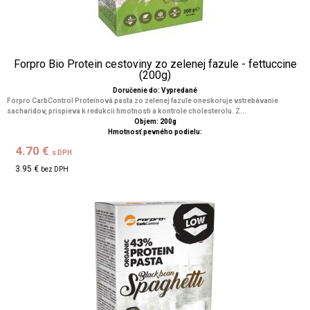
Forpro Bio Protein cestoviny zo zelenej fazule - fettuccine
(200g)
Doručenie do: Vypredané
Forpro CarbControl Proteínová pasta zo zelenej fazule oneskoruje vstrebávanie
sacharidov, prispieva k redukcii hmotnosti a kontrole cholesterolu. Z...
Objem: 200g
Hmotnosť pevného podielu:
4.70 €
s DPH
3.95 €
bez DPH