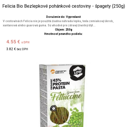
Felicia Bio Bezlepkové pohánkové cestoviny - špagety (250g)
Doručenie do: Vypredané
V cestovinách Felicia nie je použitá žiadna náhrada lepku, teda zemiakový škrob,
xantanová alebo guarová guma. Sú vhodné pre zdravý životný štýl...
Objem: 250g
Hmotnosť pevného podielu:
4.55 €
s DPH
3.82 €
bez DPH