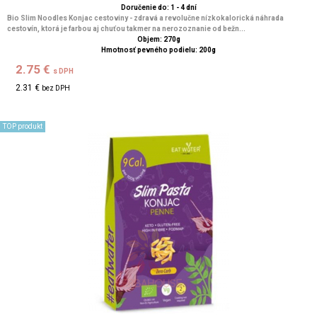
Doručenie do: 1 - 4 dní
Bio Slim Noodles Konjac cestoviny - zdravá a revolučne nízkokalorická náhrada
cestovín, ktorá je farbou aj chuťou takmer na nerozoznanie od bežn...
Objem: 270g
Hmotnosť pevného podielu: 200g
2.75 €
s DPH
2.31 €
bez DPH
TOP produkt