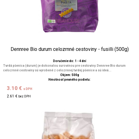
Dennree Bio durum celozrnné cestoviny - fusilli (500g)
Doručenie do: 1 - 4 dní
Tvrdá pšenica (durum) je dokonalou surovinou pre cestoviny. Dennree Bio durum
celozrnné cestoviny sú vyrobené z celozrnnej tvrdej pšenice a sú ideá...
Objem: 500g
Hmotnosť pevného podielu:
3.10 €
s DPH
2.61 €
bez DPH