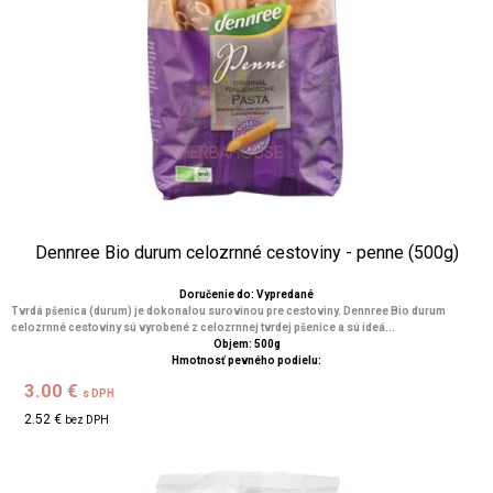
Dennree Bio durum celozrnné cestoviny - penne (500g)
Doručenie do: Vypredané
Tvrdá pšenica (durum) je dokonalou surovinou pre cestoviny. Dennree Bio durum
celozrnné cestoviny sú vyrobené z celozrnnej tvrdej pšenice a sú ideá...
Objem: 500g
Hmotnosť pevného podielu:
3.00 €
s DPH
2.52 €
bez DPH