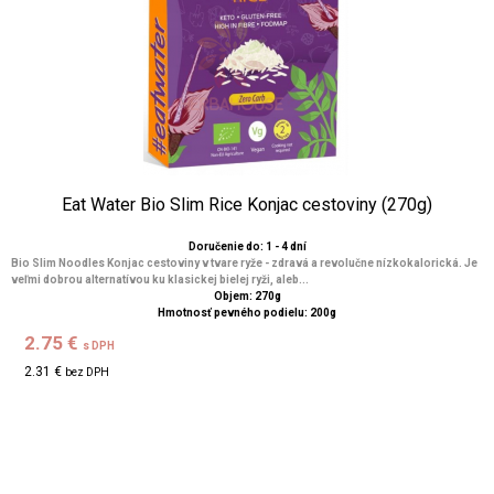
Eat Water Bio Slim Rice Konjac cestoviny (270g)
Doručenie do: 1 - 4 dní
Bio Slim Noodles Konjac cestoviny v tvare ryže - zdravá a revolučne nízkokalorická. Je
veľmi dobrou alternatívou ku klasickej bielej ryži, aleb...
Objem: 270g
Hmotnosť pevného podielu: 200g
2.75 €
s DPH
2.31 €
bez DPH