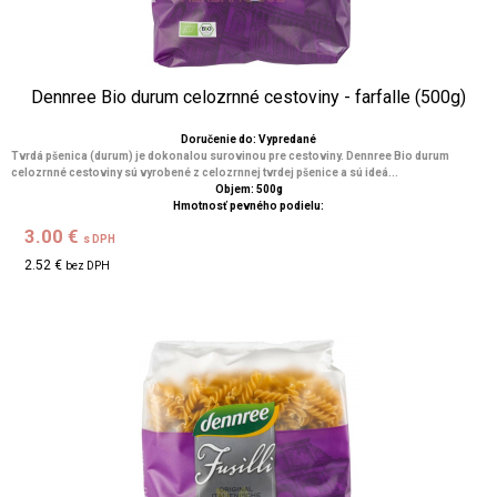
Dennree Bio durum celozrnné cestoviny - farfalle (500g)
Doručenie do: Vypredané
Tvrdá pšenica (durum) je dokonalou surovinou pre cestoviny. Dennree Bio durum
celozrnné cestoviny sú vyrobené z celozrnnej tvrdej pšenice a sú ideá...
Objem: 500g
Hmotnosť pevného podielu:
3.00 €
s DPH
2.52 €
bez DPH