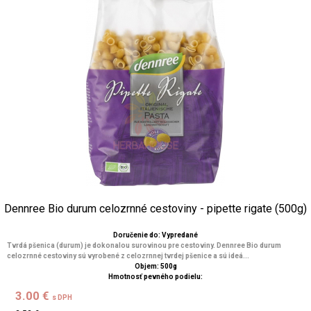
Dennree Bio durum celozrnné cestoviny - pipette rigate (500g)
Doručenie do: Vypredané
Tvrdá pšenica (durum) je dokonalou surovinou pre cestoviny. Dennree Bio durum
celozrnné cestoviny sú vyrobené z celozrnnej tvrdej pšenice a sú ideá...
Objem: 500g
Hmotnosť pevného podielu:
3.00 €
s DPH