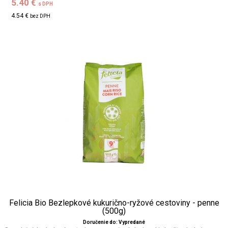
5.40 €
s DPH
4.54 €
bez DPH
Felicia Bio Bezlepkové kukurično-ryžové cestoviny - penne
(500g)
Doručenie do: Vypredané