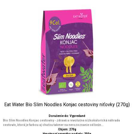
Eat Water Bio Slim Noodles Konjac cestoviny niťovky (270g)
Doručenie do: Vypredané
Bio Slim Noodles Konjac cestoviny - zdravá a revolučne nízkokalorická náhrada
cestovín, ktorá je farbou aj chuťou takmer na nerozoznanie od bežn...
Objem: 270g
Hmotnosť pevného podielu: 200g