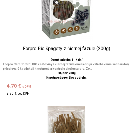
Forpro Bio špagety z čiernej fazule (200g)
Doručenie do: 1 - 4 dní
Forpro CarbControl BIO cestoviny z čiernej fazule oneskorujú vstrebávanie sacharidov,
prispievajú k redukcii hmotnosti a kontrole cholesterolu. Zv...
Objem: 200g
Hmotnosť pevného podielu:
4.70 €
s DPH
3.95 €
bez DPH