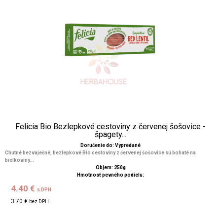
Felicia Bio Bezlepkové cestoviny z červenej šošovice -
špagety...
Doručenie do: Vypredané
Chutné bezvaječné, bezlepkové Bio cestoviny z červenej šošovice sú bohaté na
bielkoviny...
Objem: 250g
Hmotnosť pevného podielu:
4.40 €
s DPH
3.70 €
bez DPH