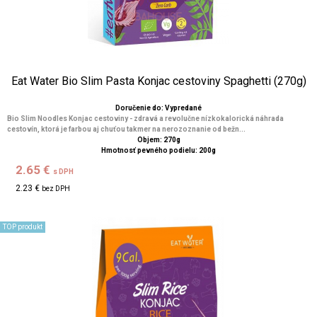
Eat Water Bio Slim Pasta Konjac cestoviny Spaghetti (270g)
Doručenie do: Vypredané
Bio Slim Noodles Konjac cestoviny - zdravá a revolučne nízkokalorická náhrada
cestovín, ktorá je farbou aj chuťou takmer na nerozoznanie od bežn...
Objem: 270g
Hmotnosť pevného podielu: 200g
2.65 €
s DPH
2.23 €
bez DPH
TOP produkt