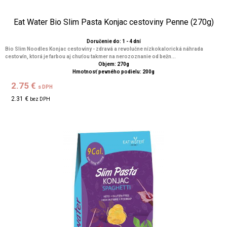
Eat Water Bio Slim Pasta Konjac cestoviny Penne (270g)
Doručenie do: 1 - 4 dní
Bio Slim Noodles Konjac cestoviny - zdravá a revolučne nízkokalorická náhrada
cestovín, ktorá je farbou aj chuťou takmer na nerozoznanie od bežn...
Objem: 270g
Hmotnosť pevného podielu: 200g
2.75 €
s DPH
2.31 €
bez DPH