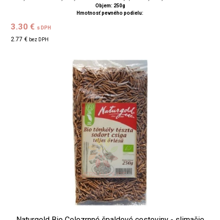
Objem: 250g
Hmotnosť pevného podielu:
3.30 €
s DPH
2.77 €
bez DPH
Naturgold Bio Celozrnné špaldové cestoviny - slimačie