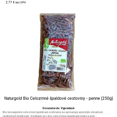
2.77 €
bez DPH
Naturgold Bio Celozrnné špaldové cestoviny - penne (250g)
Doručenie do: Vypredané
Bio bezvaječné celozrnné špaldové cestoviny sa vyznačujú vysokým obsahom
rastlinných bielkovín. Vyrábajú sa z bio celozrnnej špaldovej múky a vod...