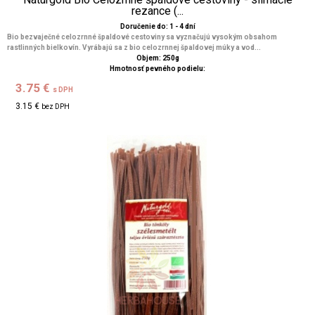
rezance (...
Doručenie do: 1 - 4 dní
Bio bezvaječné celozrnné špaldové cestoviny sa vyznačujú vysokým obsahom
rastlinných bielkovín. Vyrábajú sa z bio celozrnnej špaldovej múky a vod...
Objem: 250g
Hmotnosť pevného podielu:
3.75 €
s DPH
3.15 €
bez DPH