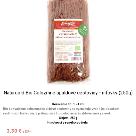
Naturgold Bio Celozrnné špaldové cestoviny - niťovky (250g)
Doručenie do: 1 - 4 dní
Bio bezvaječné celozrnné špaldové cestoviny sa vyznačujú vysokým obsahom
rastlinných bielkovín. Vyrábajú sa z bio celozrnnej špaldovej múky a vod...
Objem: 250g
Hmotnosť pevného podielu:
3.30 €
s DPH