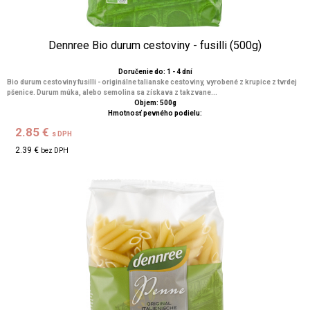
Dennree Bio durum cestoviny - fusilli (500g)
Doručenie do: 1 - 4 dní
Bio durum cestoviny fusilli - originálne talianske cestoviny, vyrobené z krupice z tvrdej
pšenice. Durum múka, alebo semolina sa získava z takzvane...
Objem: 500g
Hmotnosť pevného podielu:
2.85 €
s DPH
2.39 €
bez DPH