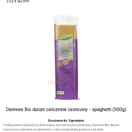
2.52 €
bez DPH
Dennree Bio durum celozrnné cestoviny - spaghetti (500g)
Doručenie do: Vypredané
Tvrdá pšenica (durum) je dokonalou surovinou pre cestoviny. Dennree Bio durum
celozrnné cestoviny sú vyrobené z celozrnnej tvrdej pšenice a sú ideá...