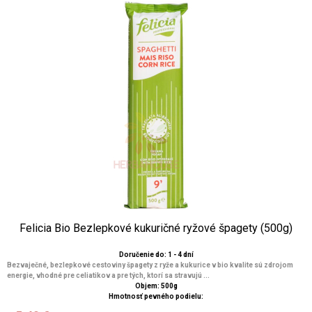
Felicia Bio Bezlepkové kukuričné ryžové špagety (500g)
Doručenie do: 1 - 4 dní
Bezvaječné, bezlepkové cestoviny špagety z ryže a kukurice v bio kvalite sú zdrojom
energie, vhodné pre celiatikov a pre tých, ktorí sa stravujú ...
Objem: 500g
Hmotnosť pevného podielu: