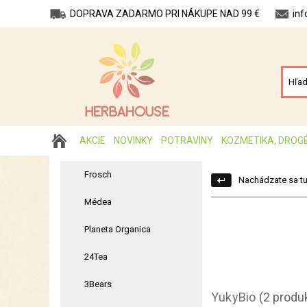
DOPRAVA ZADARMO PRI NÁKUPE NAD 99 €
in
AKCIE
NOVINKY
POTRAVINY
KOZMETIKA, DROG
Frosch
Nachádzate sa tu
Médea
Planeta Organica
24Tea
3Bears
YukyBio
(2 produ