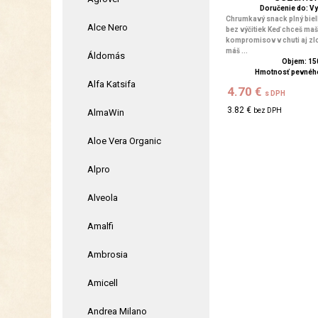
Doručenie do: V
Chrumkavý snack plný bielk
Alce Nero
bez výčitiek Keď chceš maš
kompromisov v chuti aj zl
máš ...
Áldomás
Objem: 15
Hmotnosť pevného
Alfa Katsifa
4.70 €
s DPH
3.82 €
bez DPH
AlmaWin
Aloe Vera Organic
Alpro
Alveola
Amalfi
Ambrosia
Amicell
Andrea Milano