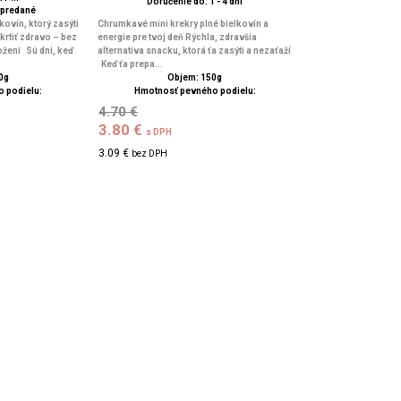
Doručenie do: 1 - 4 dní
ypredané
ovín, ktorý zasýti
Chrumkavé mini krekry plné bielkovín a
krtiť zdravo – bez
energie pre tvoj deň Rýchla, zdravšia
ožení Sú dni, keď
alternatíva snacku, ktorá ťa zasýti a nezaťaží
Keď ťa prepa...
0g
Objem: 150g
 podielu:
Hmotnosť pevného podielu:
4.70 €
3.80 €
s DPH
3.09 €
bez DPH