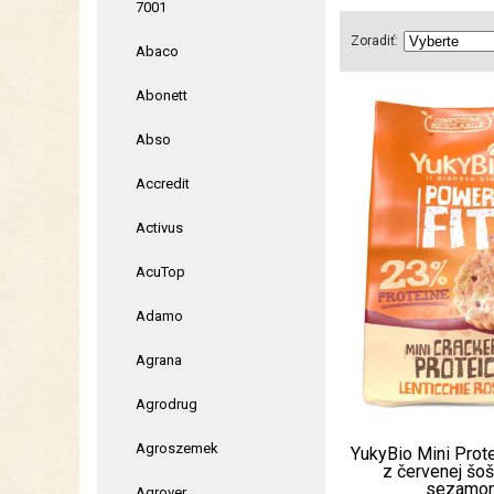
7001
Zoradiť:
Abaco
Abonett
Abso
Accredit
Activus
AcuTop
Adamo
Agrana
Agrodrug
Agroszemek
YukyBio Mini Prot
z červenej šo
sezamom 
Agrover