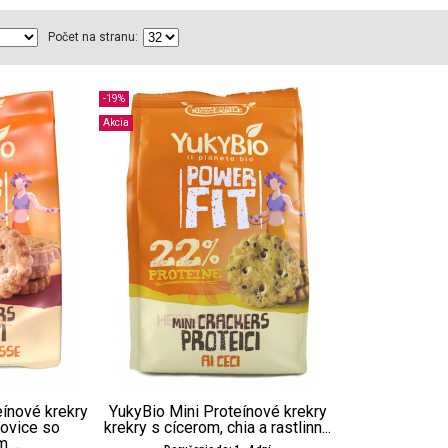
Počet na stranu:
-19%
Akcia
eínové krekry
YukyBio Mini Proteínové krekry
šovice so
krekry s cícerom, chia a rastlinn...
...