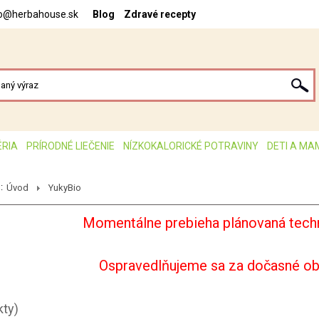
fo@herbahouse.sk
Blog
Zdravé recepty
ÉRIA
PRÍRODNÉ LIEČENIE
NÍZKOKALORICKÉ POTRAVINY
DETI A MA
:
Úvod
YukyBio
Momentálne prebieha plánovaná techn
Ospravedlňujeme sa za dočasné o
kty)