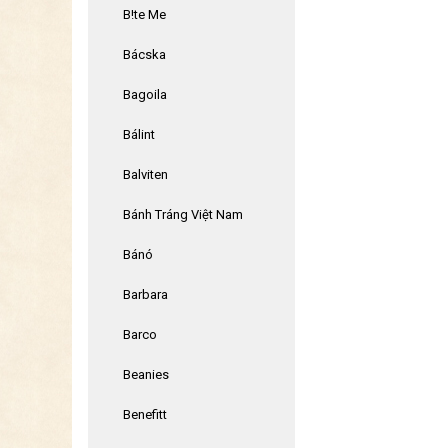
B!te Me
Bácska
Bagoila
Bálint
Balviten
Bánh Tráng Việt Nam
Bánó
Barbara
Barco
Beanies
Benefitt