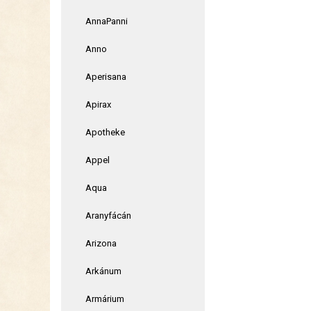
AnnaPanni
Anno
Aperisana
Apirax
Apotheke
Appel
Aqua
Aranyfácán
Arizona
Arkánum
Armárium