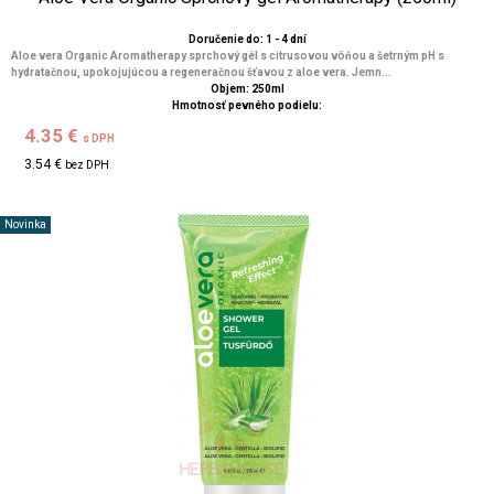
Doručenie do: 1 - 4 dní
Aloe vera Organic Aromatherapy sprchový gél s citrusovou vôňou a šetrným pH s
hydratačnou, upokojujúcou a regeneračnou šťavou z aloe vera. Jemn...
Objem: 250ml
Hmotnosť pevného podielu:
4.35 €
s DPH
3.54 €
bez DPH
Novinka