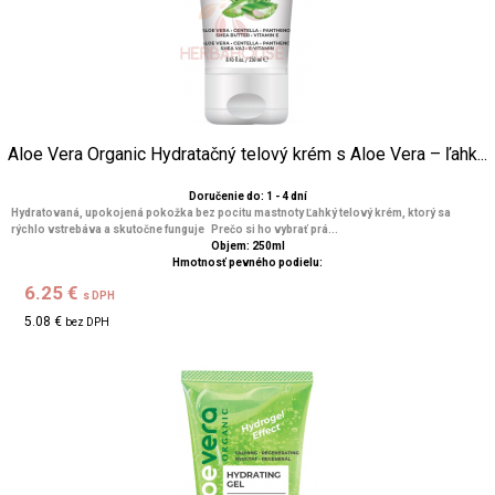
Aloe Vera Organic Hydratačný telový krém s Aloe Vera – ľahk...
Doručenie do: 1 - 4 dní
Hydratovaná, upokojená pokožka bez pocitu mastnoty Ľahký telový krém, ktorý sa
rýchlo vstrebáva a skutočne funguje Prečo si ho vybrať prá...
Objem: 250ml
Hmotnosť pevného podielu:
6.25 €
s DPH
5.08 €
bez DPH