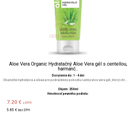
Aloe Vera Organic Hydratačný Aloe Vera gél s centellou,
harmanč...
Doručenie do: 1 - 4 dní
Okamžitá hydratácia a úľava pre podráždenú pokožku Ľahký aloe vera gél, ktorý chl...
Objem: 250ml
Hmotnosť pevného podielu:
7.20 €
s DPH
5.85 €
bez DPH