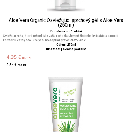
Aloe Vera Organic Osviežujúci sprchový gél s Aloe Vera
(250ml)
Doručenie do: 1 - 4 dní
Svieža sprcha, ktorá rešpektuje vašu pokožku Jemné čistenie, hydratácia a pocit
komfortu každý deň Prečo si ho dopriať práve teraz? Ak v...
Objem: 250ml
Hmotnosť pevného podielu:
4.35 €
s DPH
3.54 €
bez DPH