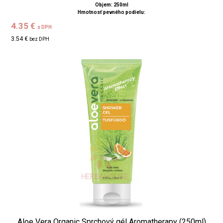
Objem: 250ml
Hmotnosť pevného podielu:
4.35 €
s DPH
3.54 €
bez DPH
Aloe Vera Organic Sprchový gél Aromatherapy (250ml)