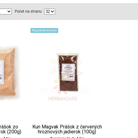
Počet na stranu:
Najpredávanejšie
rášok zo
Kun Magvak Prášok z červených
rok (200g)
hroznových jadierok (100g)