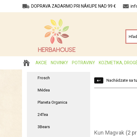
DOPRAVA ZADARMO PRI NÁKUPE NAD 99 €
in
AKCIE
NOVINKY
POTRAVINY
KOZMETIKA, DROG
Frosch
Nachádzate sa tu
Médea
Planeta Organica
24Tea
3Bears
Kun Magvak
(2 p