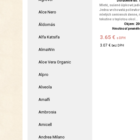
Doručenie do: 1
Mleté, sušené šípkové jadi
Jedna vrchovatá polievková
Alce Nero
mletých semienok denne,
tekutine s teplotou okol...
Áldomás
Objem: 20
Hmotnosť pevného
3.65 €
Alfa Katsifa
s DPH
3.07 €
bez DPH
AlmaWin
Aloe Vera Organic
Alpro
Alveola
Amalfi
Ambrosia
Amicell
Andrea Milano