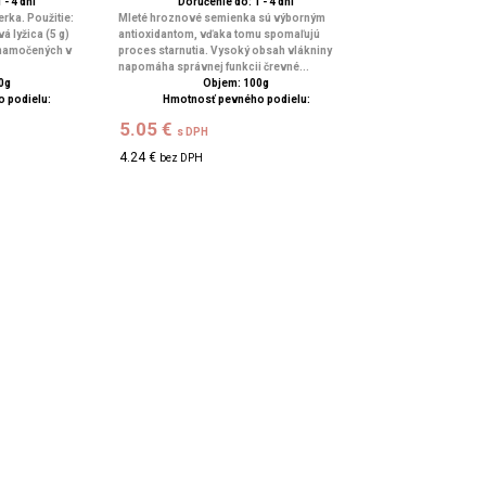
 - 4 dní
Doručenie do: 1 - 4 dní
erka. Použitie:
Mleté hroznové semienka sú výborným
 lyžica (5 g)
antioxidantom, vďaka tomu spomaľujú
 namočených v
proces starnutia. Vysoký obsah vlákniny
napomáha správnej funkcii črevné...
0g
Objem: 100g
 podielu:
Hmotnosť pevného podielu:
5.05 €
s DPH
4.24 €
bez DPH