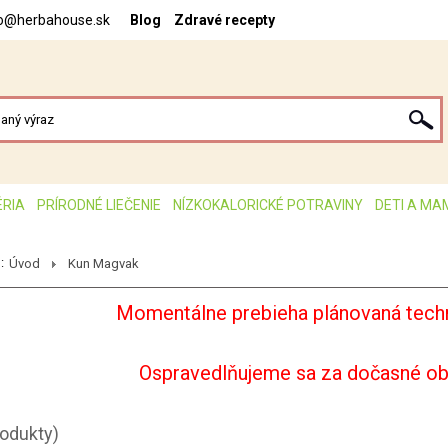
fo@herbahouse.sk
Blog
Zdravé recepty
ÉRIA
PRÍRODNÉ LIEČENIE
NÍZKOKALORICKÉ POTRAVINY
DETI A MA
:
Úvod
Kun Magvak
Momentálne prebieha plánovaná techn
Ospravedlňujeme sa za dočasné o
rodukty)