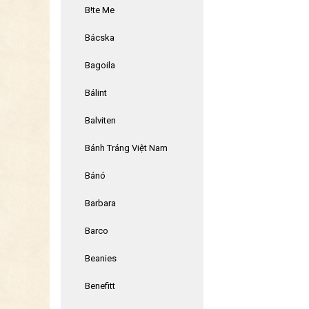
B!te Me
Bácska
Bagoila
Bálint
Balviten
Bánh Tráng Việt Nam
Bánó
Barbara
Barco
Beanies
Benefitt