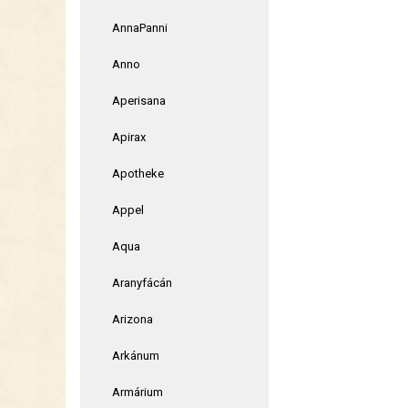
AnnaPanni
Anno
Aperisana
Apirax
Apotheke
Appel
Aqua
Aranyfácán
Arizona
Arkánum
Armárium