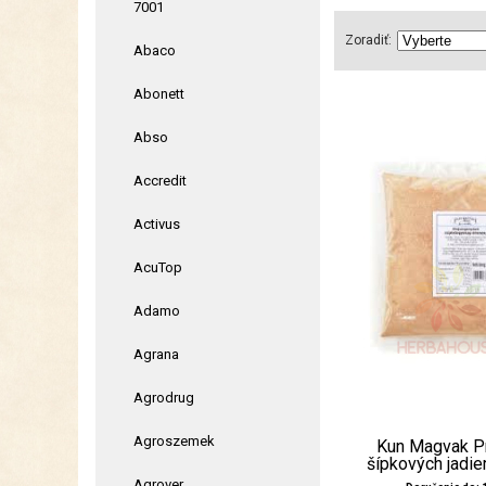
7001
Zoradiť:
Abaco
Abonett
Abso
Accredit
Activus
AcuTop
Adamo
Agrana
Agrodrug
Agroszemek
Kun Magvak P
šípkových jadie
Agrover