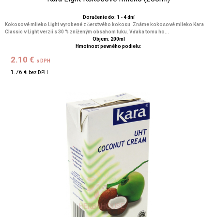
Doručenie do: 1 - 4 dní
Kokosové mlieko Light vyrobené z čerstvého kokosu. Známe kokosové mlieko Kara
Classic v Light verzii s 30 % zníženým obsahom tuku. Vďaka tomu ho...
Objem: 200ml
Hmotnosť pevného podielu:
2.10 €
s DPH
1.76 €
bez DPH