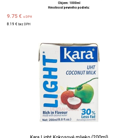
Objem: 1000ml
Hmotnosť pevného podielu:
9.75 €
s DPH
8.19 €
bez DPH
Kara Light Kokosové mlieko (200ml)