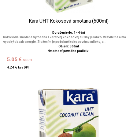
Kara UHT Kokosová smotana (500ml)
Doručenie do: 1 - 4 dní
Kokosová smotana vyrobená z čerstvej kokosovej dužiny je ľahko stráviteľná a má
vysoký obsah energie. Zložením je podobné kokosovému mlieku, a...
Objem: 500ml
Hmotnosť pevného podielu:
5.05 €
s DPH
4.24 €
bez DPH