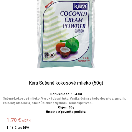
Kara Sušené kokosové mlieko (50g)
Doručenie do: 1 - 4 dní
Sušené kokosové mlieko. Vysoký obsah tuku. Vynikajúci na výrobu dezertov, zmrzlín,
koláčov, omáčok a jedál z Ďalekého východu. Obsahuje živoč...
Objem: 50g
Hmotnosť pevného podielu:
1.70 €
s DPH
1.43 €
bez DPH