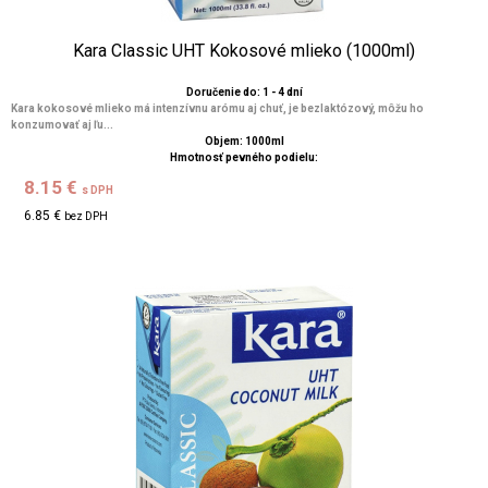
Kara Classic UHT Kokosové mlieko (1000ml)
Doručenie do: 1 - 4 dní
Kara kokosové mlieko má intenzívnu arómu aj chuť, je bezlaktózový, môžu ho
konzumovať aj ľu...
Objem: 1000ml
Hmotnosť pevného podielu:
8.15 €
s DPH
6.85 €
bez DPH