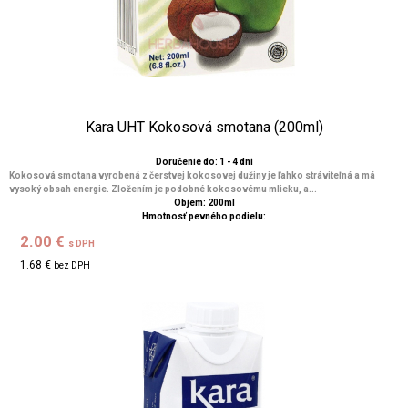
Kara UHT Kokosová smotana (200ml)
Doručenie do: 1 - 4 dní
Kokosová smotana vyrobená z čerstvej kokosovej dužiny je ľahko stráviteľná a má
vysoký obsah energie. Zložením je podobné kokosovému mlieku, a...
Objem: 200ml
Hmotnosť pevného podielu:
2.00 €
s DPH
1.68 €
bez DPH