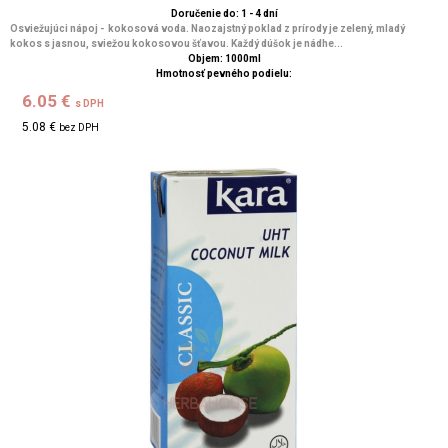
Doručenie do: 1 - 4 dní
Osviežujúci nápoj - kokosová voda. Naozajstný poklad z prírody je zelený, mladý
kokos s jasnou, sviežou kokosovou šťavou. Každý dúšok je nádhe...
Objem: 1000ml
Hmotnosť pevného podielu:
6.05 €
s DPH
5.08 €
bez DPH