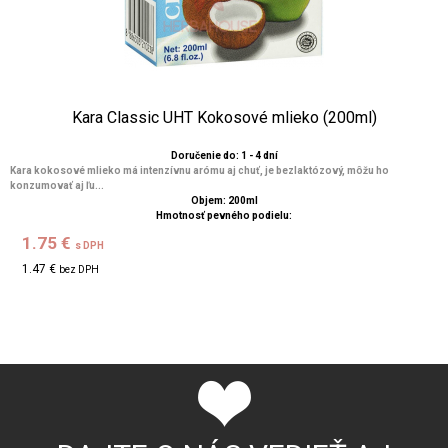
Kara Classic UHT Kokosové mlieko (200ml)
Doručenie do: 1 - 4 dní
Kara kokosové mlieko má intenzívnu arómu aj chuť, je bezlaktózový, môžu ho
konzumovať aj ľu...
Objem: 200ml
Hmotnosť pevného podielu:
1.75 €
s DPH
1.47 €
bez DPH