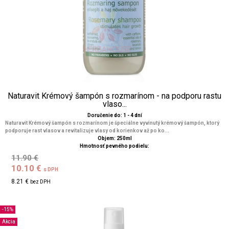
Naturavit Krémový šampón s rozmarínom - na podporu rastu
vlaso...
Doručenie do: 1 - 4 dní
Naturavit Krémový šampón s rozmarínom je špeciálne vyvinutý krémový šampón, ktorý
podporuje rast vlasov a revitalizuje vlasy od korienkov až po ko...
Objem: 250ml
Hmotnosť pevného podielu:
11.90 €
10.10 €
s DPH
8.21 €
bez DPH
-15%
Akcia