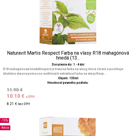
Naturavit Martis Respect Farba na vlasy R18 mahagónová
hnedá (13...
Doručenie do: 1 - 4 dní
R18 mahagónová hnedáRespect je trvácna farba na vlasy, ktorá chráni a posilňuje
štruktúru vlasov pomocou rastlinných extraktov.Farba na vlasy Resp...
Objem: 135ml
Hmotnosť pevného podielu:
11.90 €
10.10 €
s DPH
8.21 €
bez DPH
-15%
Akcia