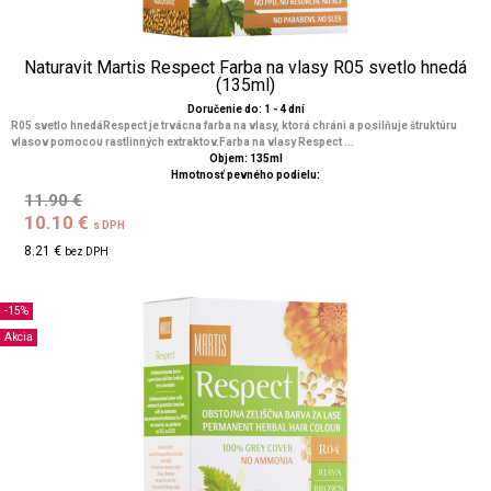
Naturavit Martis Respect Farba na vlasy R05 svetlo hnedá
(135ml)
Doručenie do: 1 - 4 dní
R05 svetlo hnedáRespect je trvácna farba na vlasy, ktorá chráni a posilňuje štruktúru
vlasov pomocou rastlinných extraktov.Farba na vlasy Respect ...
Objem: 135ml
Hmotnosť pevného podielu:
11.90 €
10.10 €
s DPH
8.21 €
bez DPH
-15%
Akcia