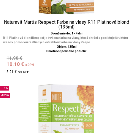
Naturavit Martis Respect Farba na vlasy R11 Platinová blond
(135ml)
Doručenie do: 1 - 4 dní
R11 Platinová blondRespect je trvácna farba na vlasy, ktorá chráni a posilňuje štruktúru
vlasov pomocou rastlinných extraktov.Farba na vlasy Respe...
Objem: 135ml
Hmotnosť pevného podielu:
11.90 €
10.10 €
s DPH
8.21 €
bez DPH
-15%
Akcia