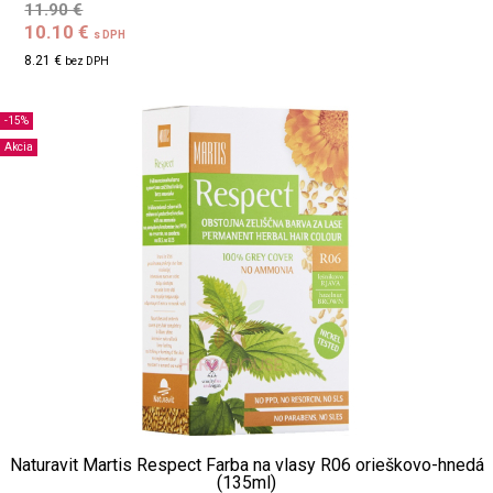
11.90 €
10.10 €
s DPH
8.21 €
bez DPH
-15%
Akcia
Naturavit Martis Respect Farba na vlasy R06 orieškovo-hnedá
(135ml)