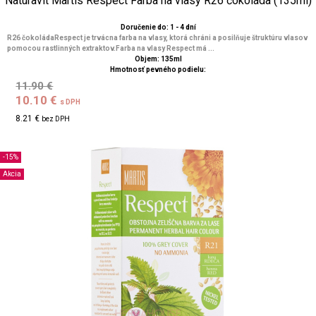
Naturavit Martis Respect Farba na vlasy R26 čokoláda (135ml)
Doručenie do: 1 - 4 dní
R26 čokoládaRespect je trvácna farba na vlasy, ktorá chráni a posilňuje štruktúru vlasov
pomocou rastlinných extraktov.Farba na vlasy Respect má ...
Objem: 135ml
Hmotnosť pevného podielu:
11.90 €
10.10 €
s DPH
8.21 €
bez DPH
-15%
Akcia