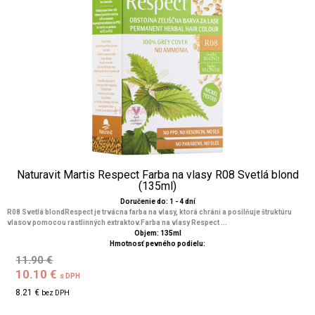
Naturavit Martis Respect Farba na vlasy R08 Svetlá blond
(135ml)
Doručenie do: 1 - 4 dní
R08 Svetlá blondRespect je trvácna farba na vlasy, ktorá chráni a posilňuje štruktúru
vlasov pomocou rastlinných extraktov.Farba na vlasy Respect ...
Objem: 135ml
Hmotnosť pevného podielu:
11.90 €
10.10 €
s DPH
8.21 €
bez DPH