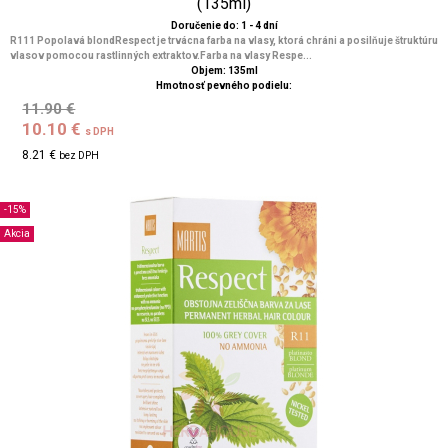
(135ml)
Doručenie do: 1 - 4 dní
R111 Popolavá blondRespect je trvácna farba na vlasy, ktorá chráni a posilňuje štruktúru
vlasov pomocou rastlinných extraktov.Farba na vlasy Respe...
Objem: 135ml
Hmotnosť pevného podielu:
11.90 €
10.10 €
s DPH
8.21 €
bez DPH
-15%
Akcia