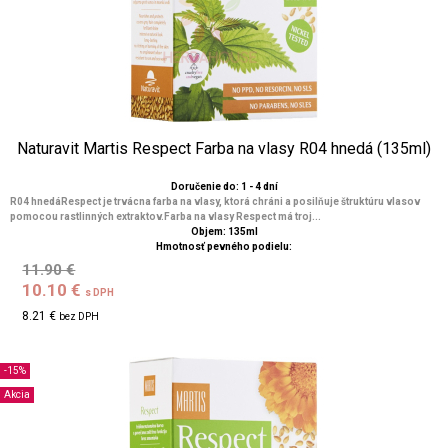
Naturavit Martis Respect Farba na vlasy R04 hnedá (135ml)
Doručenie do: 1 - 4 dní
R04 hnedáRespect je trvácna farba na vlasy, ktorá chráni a posilňuje štruktúru vlasov
pomocou rastlinných extraktov.Farba na vlasy Respect má troj...
Objem: 135ml
Hmotnosť pevného podielu:
11.90 €
10.10 €
s DPH
8.21 €
bez DPH
-15%
Akcia