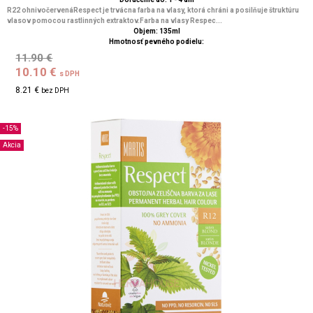
R22 ohnivočervenáRespect je trvácna farba na vlasy, ktorá chráni a posilňuje štruktúru
vlasov pomocou rastlinných extraktov.Farba na vlasy Respec...
Objem: 135ml
Hmotnosť pevného podielu:
11.90 €
10.10 €
s DPH
8.21 €
bez DPH
-15%
Akcia