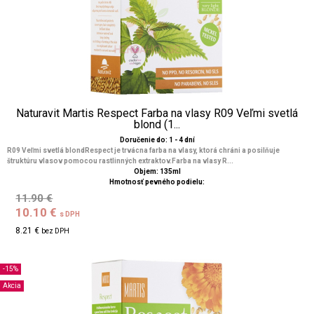
Naturavit Martis Respect Farba na vlasy R09 Veľmi svetlá
blond (1...
Doručenie do: 1 - 4 dní
R09 Veľmi svetlá blondRespect je trvácna farba na vlasy, ktorá chráni a posilňuje
štruktúru vlasov pomocou rastlinných extraktov.Farba na vlasy R...
Objem: 135ml
Hmotnosť pevného podielu:
11.90 €
10.10 €
s DPH
8.21 €
bez DPH
-15%
Akcia