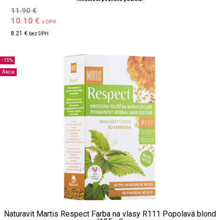
11.90 €
10.10 €
s DPH
8.21 €
bez DPH
-15%
Akcia
Naturavit Martis Respect Farba na vlasy R111 Popolavá blond