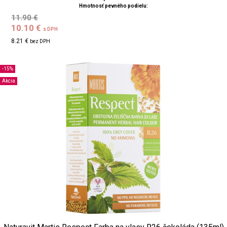
Hmotnosť pevného podielu:
11.90 €
10.10 €
s DPH
8.21 €
bez DPH
-15%
Akcia