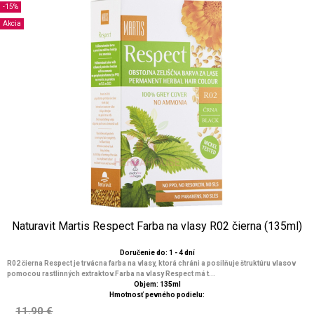
-15%
Akcia
Naturavit Martis Respect Farba na vlasy R02 čierna (135ml)
Doručenie do: 1 - 4 dní
R02 čierna Respect je trvácna farba na vlasy, ktorá chráni a posilňuje štruktúru vlasov
pomocou rastlinných extraktov.Farba na vlasy Respect má t...
Objem: 135ml
Hmotnosť pevného podielu:
11.90 €