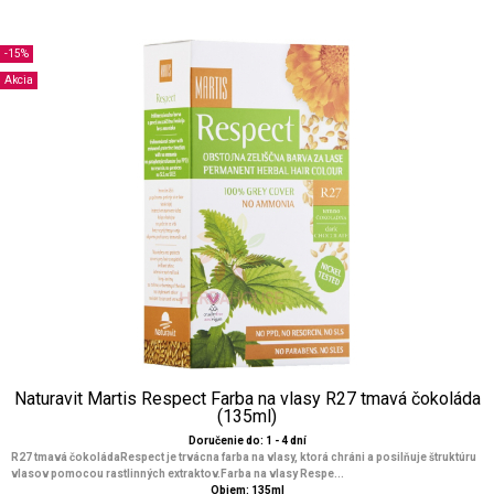
-15%
Akcia
Naturavit Martis Respect Farba na vlasy R27 tmavá čokoláda
(135ml)
Doručenie do: 1 - 4 dní
R27 tmavá čokoládaRespect je trvácna farba na vlasy, ktorá chráni a posilňuje štruktúru
vlasov pomocou rastlinných extraktov.Farba na vlasy Respe...
Objem: 135ml