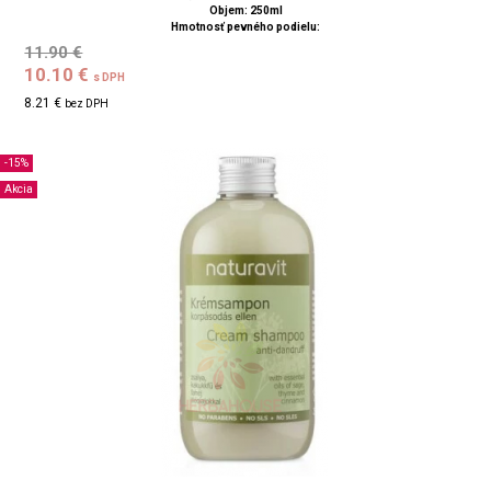
Objem: 250ml
Hmotnosť pevného podielu:
11.90 €
10.10 €
s DPH
8.21 €
bez DPH
-15%
Akcia