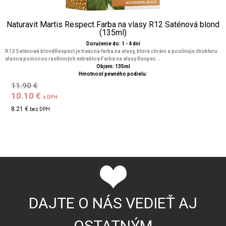
Naturavit Martis Respect Farba na vlasy R12 Saténová blond
(135ml)
Doručenie do: 1 - 4 dní
R12 Saténová blondRespect je trvácna farba na vlasy, ktorá chráni a posilňuje štruktúru
vlasov pomocou rastlinných extraktov.Farba na vlasy Respec...
Objem: 135ml
Hmotnosť pevného podielu:
11.90 €
10.10 €
s DPH
8.21 €
bez DPH
DAJTE O NÁS VEDIEŤ AJ
OSTATNÝM