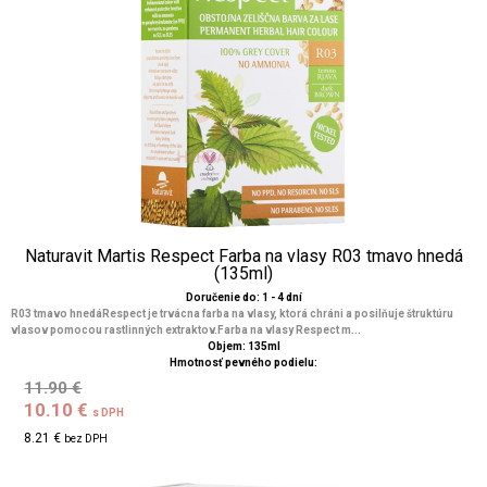
Naturavit Martis Respect Farba na vlasy R03 tmavo hnedá
(135ml)
Doručenie do: 1 - 4 dní
R03 tmavo hnedáRespect je trvácna farba na vlasy, ktorá chráni a posilňuje štruktúru
vlasov pomocou rastlinných extraktov.Farba na vlasy Respect m...
Objem: 135ml
Hmotnosť pevného podielu:
11.90 €
10.10 €
s DPH
8.21 €
bez DPH