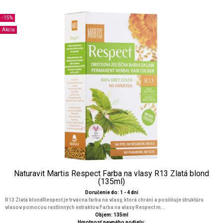
-15%
Akcia
Naturavit Martis Respect Farba na vlasy R13 Zlatá blond
(135ml)
Doručenie do: 1 - 4 dní
R13 Zlatá blondRespect je trvácna farba na vlasy, ktorá chráni a posilňuje štruktúru
vlasov pomocou rastlinných extraktov.Farba na vlasy Respect m...
Objem: 135ml
Hmotnosť pevného podielu: