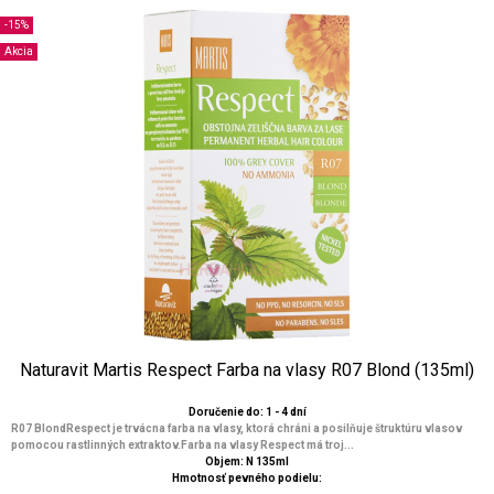
-15%
Akcia
Naturavit Martis Respect Farba na vlasy R07 Blond (135ml)
Doručenie do: 1 - 4 dní
R07 BlondRespect je trvácna farba na vlasy, ktorá chráni a posilňuje štruktúru vlasov
pomocou rastlinných extraktov.Farba na vlasy Respect má troj...
Objem: N 135ml
Hmotnosť pevného podielu: