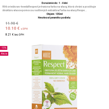
Doručenie do: 1 - 4 dní
R06 orieškovo-hnedáRespect je trvácna farba na vlasy, ktorá chráni a posilňuje
štruktúru vlasov pomocou rastlinných extraktov.Farba na vlasy Respe...
Objem: 135ml
Hmotnosť pevného podielu:
11.90 €
10.10 €
s DPH
8.21 €
bez DPH
-15%
Akcia