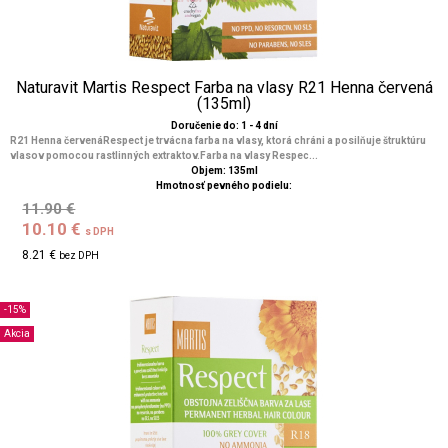
Naturavit Martis Respect Farba na vlasy R21 Henna červená
(135ml)
Doručenie do: 1 - 4 dní
R21 Henna červenáRespect je trvácna farba na vlasy, ktorá chráni a posilňuje štruktúru
vlasov pomocou rastlinných extraktov.Farba na vlasy Respec...
Objem: 135ml
Hmotnosť pevného podielu:
11.90 €
10.10 €
s DPH
8.21 €
bez DPH
-15%
Akcia