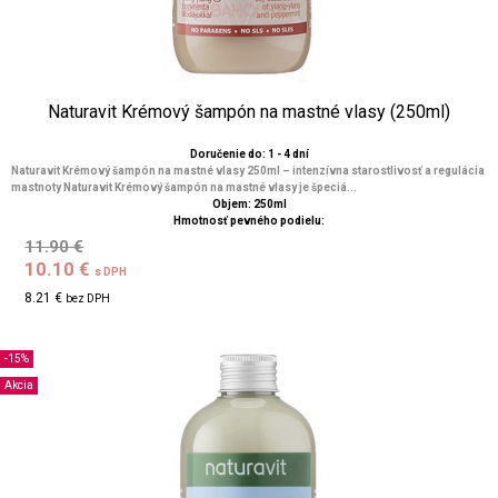
Naturavit Krémový šampón na mastné vlasy (250ml)
Doručenie do: 1 - 4 dní
Naturavit Krémový šampón na mastné vlasy 250ml – intenzívna starostlivosť a regulácia
mastnoty Naturavit Krémový šampón na mastné vlasy je špeciá...
Objem: 250ml
Hmotnosť pevného podielu:
11.90 €
10.10 €
s DPH
8.21 €
bez DPH
-15%
Akcia