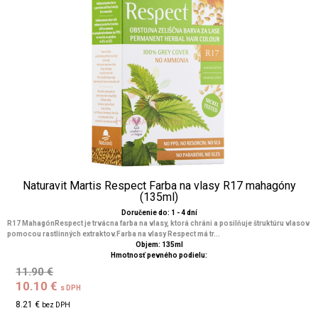
Naturavit Martis Respect Farba na vlasy R17 mahagóny
(135ml)
Doručenie do: 1 - 4 dní
R17 MahagónRespect je trvácna farba na vlasy, ktorá chráni a posilňuje štruktúru vlasov
pomocou rastlinných extraktov.Farba na vlasy Respect má tr...
Objem: 135ml
Hmotnosť pevného podielu:
11.90 €
10.10 €
s DPH
8.21 €
bez DPH