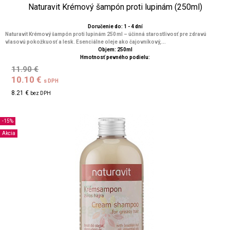
Naturavit Krémový šampón proti lupinám (250ml)
Doručenie do: 1 - 4 dní
Naturavit Krémový šampón proti lupinám 250 ml – účinná starostlivosť pre zdravú
vlasovú pokožkuosť a lesk. Esenciálne oleje ako čajovníkový,...
Objem: 250ml
Hmotnosť pevného podielu:
11.90 €
10.10 €
s DPH
8.21 €
bez DPH
-15%
Akcia