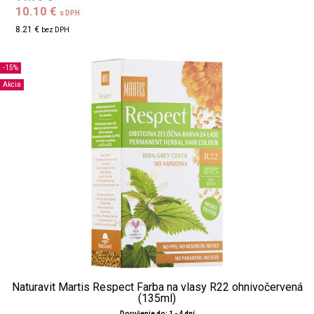
10.10 €
s DPH
8.21 €
bez DPH
-15%
Akcia
Naturavit Martis Respect Farba na vlasy R22 ohnivočervená
(135ml)
Doručenie do: 1 - 4 dní