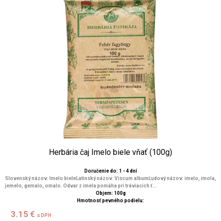
Herbária čaj Imelo biele vňať (100g)
Doručenie do: 1 - 4 dní
Slovenský názov: Imelo bieleLatinský názov: Viscum albumĽudový názov: imelo, imola,
jemelo, gemalo, omalo. Odvar z imela pomáha pri tráviacich ť...
Objem: 100g
Hmotnosť pevného podielu:
3.15 €
s DPH