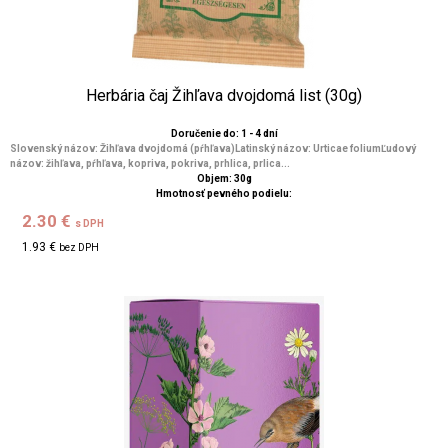
Herbária čaj Žihľava dvojdomá list (30g)
Doručenie do: 1 - 4 dní
Slovenský názov: Žihľava dvojdomá (pŕhľava)Latinský názov: Urticae foliumĽudový
názov: žihľava, pŕhľava, kopriva, pokriva, prhlica, prlica...
Objem: 30g
Hmotnosť pevného podielu:
2.30 €
s DPH
1.93 €
bez DPH