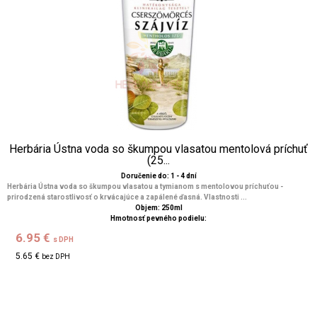
Herbária Ústna voda so škumpou vlasatou mentolová príchuť
(25...
Doručenie do: 1 - 4 dní
Herbária Ústna voda so škumpou vlasatou a tymianom s mentolovou príchuťou -
prirodzená starostlivosť o krvácajúce a zapálené ďasná. Vlastnosti ...
Objem: 250ml
Hmotnosť pevného podielu:
6.95 €
s DPH
5.65 €
bez DPH