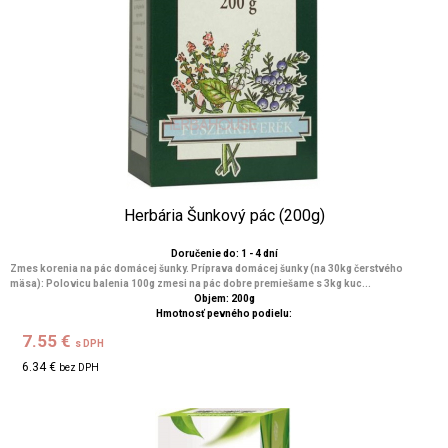
Herbária Šunkový pác (200g)
Doručenie do: 1 - 4 dní
Zmes korenia na pác domácej šunky. Príprava domácej šunky (na 30kg čerstvého
mäsa): Polovicu balenia 100g zmesi na pác dobre premiešame s 3kg kuc...
Objem: 200g
Hmotnosť pevného podielu:
7.55 €
s DPH
6.34 €
bez DPH