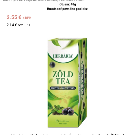
Objem: 40g
Hmotnosť pevného podielu:
2.55 €
s DPH
2.14 €
bez DPH