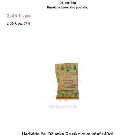
Objem: 40g
Hmotnosť pevného podielu:
2.45 €
s DPH
2.06 €
bez DPH
Herbária čaj Očianka Rostkovova vňať (40g)