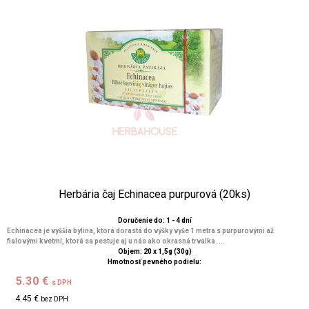
Herbária čaj Echinacea purpurová (20ks)
Doručenie do: 1 - 4 dní
Echinacea je vyššia bylina, ktorá dorastá do výšky vyše 1 metra s purpurovými až
fialovými kvetmi, ktorá sa pestuje aj u nás ako okrasná trvalka. ...
Objem: 20 x 1,5g (30g)
Hmotnosť pevného podielu:
5.30 €
s DPH
4.45 €
bez DPH