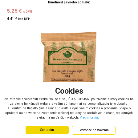
Hmotnosť pevného podielu:
5.25 €
s DPH
4.41 €
bez DPH
Cookies
Na stránke spoločnosti Herba House s.r.o., IČO 51012456 , používame súbory cookies na
zaistenie funkčnosti webu a s vaším súhlasom aj na personalizáciu jeho obsahu.
Kliknutím na tlačidlo „Súhlasím“ súhlasíte s využívaním cookies a predaním údajov o
správaní sa na webe na zobrazenie cielenej reklamy na sociálnych sieťach, reklamných
sieťach a na ďalších weboch.
Viac informácií
Súhlasím
Podrobné nastavenia
Herbária čaj Zemežlč kvet (40g)