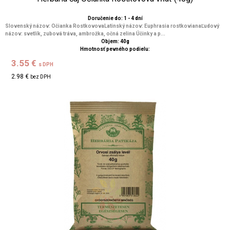
Doručenie do: 1 - 4 dní
Slovenský názov: Očianka RostkovovaLatinský názov: Euphrasia rostkovianaĽudový
názov: svetlík, zubová tráva, ambrožka, očná zelina Účinky a p...
Objem: 40g
Hmotnosť pevného podielu:
3.55 €
s DPH
2.98 €
bez DPH