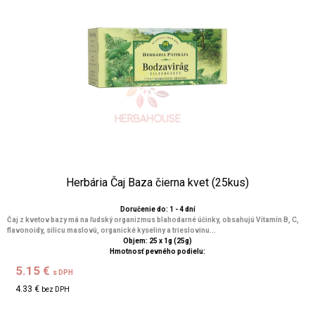
Herbária Čaj Baza čierna kvet (25kus)
Doručenie do: 1 - 4 dní
Čaj z kvetov bazy má na ľudský organizmus blahodarné účinky, obsahujú Vitamín B, C,
flavonoidy, silicu maslovú, organické kyseliny a trieslovinu...
Objem: 25 x 1g (25g)
Hmotnosť pevného podielu:
5.15 €
s DPH
4.33 €
bez DPH