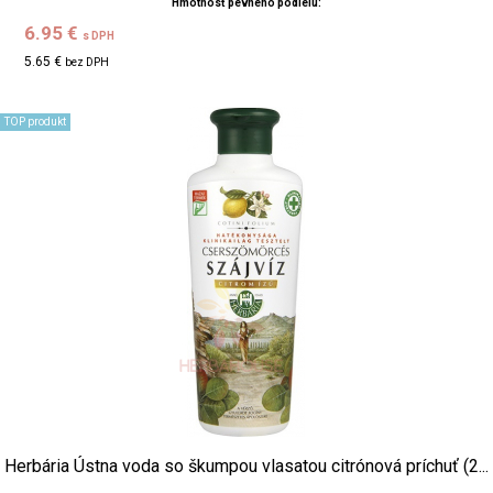
Hmotnosť pevného podielu:
6.95 €
s DPH
5.65 €
bez DPH
TOP produkt
Herbária Ústna voda so škumpou vlasatou citrónová príchuť (2...