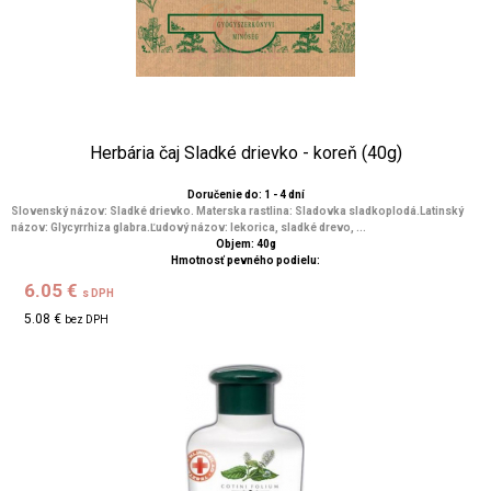
Herbária čaj Sladké drievko - koreň (40g)
Doručenie do: 1 - 4 dní
Slovenský názov: Sladké drievko. Materska rastlina: Sladovka sladkoplodá.Latinský
názov: Glycyrrhiza glabra.Ľudový názov: lekorica, sladké drevo, ...
Objem: 40g
Hmotnosť pevného podielu:
6.05 €
s DPH
5.08 €
bez DPH