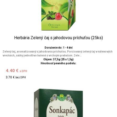
Herbária Zelený čaj s jahodovou príchuťou (25ks)
Doručenie do: 1 - 4 dní
Zelený čaj, aromatizovaný s jahodovou príchuťou. Porciovaný zelený čaj v nálevových
vreckách, sáčky jednotlivo balené s vrchným prebalom. Zele...
Objem: 37,5g (25 x 1,5g)
Hmotnosť pevného podielu:
4.40 €
s DPH
3.70 €
bez DPH