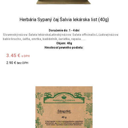
Herbária Sypaný čaj Šalvia lekárska list (40g)
Doručenie do: 1 - 4 dní
Slovenský názov: Šalvia lekárskaLatinský názov: Salvia officinalis L.Ľudový názov:
babie brucho, šalfia, smrtka, kadidelník, šariatka, rapaňa. ...
Objem: 40g
Hmotnosť pevného podielu:
3.45 €
s DPH
2.90 €
bez DPH