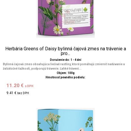
Herbária Greens of Daisy bylinná čajová zmes na trávenie a
pro...
Doručenie do: 1 - 4 dní
Bylinná čajová zmes obsahujúca liečivé rastliny, ktoré pomáhajú zmierniť nadúvanie a
žalúdočné ťažkosti, podporujú trávenie. Ľahké tráveni...
Objem: 100g
Hmotnosť pevného podielu:
11.20 €
s DPH
9.41 €
bez DPH