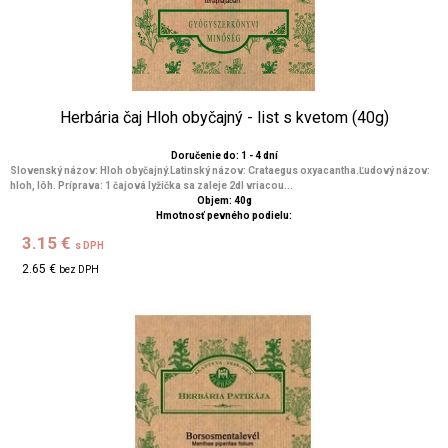
Herbária čaj Hloh obyčajný - list s kvetom (40g)
Doručenie do: 1 - 4 dní
Slovenský názov: Hloh obyčajný.Latinský názov: Crataegus oxyacantha.Ľudový názov:
hloh, lôh. Príprava: 1 čajová lyžička sa zaleje 2dl vriacou...
Objem: 40g
Hmotnosť pevného podielu:
3.15 €
s DPH
2.65 €
bez DPH