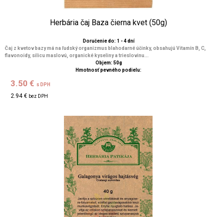
Herbária čaj Baza čierna kvet (50g)
Doručenie do: 1 - 4 dní
Čaj z kvetov bazy má na ľudský organizmus blahodarné účinky, obsahujú Vitamín B, C,
flavonoidy, silicu maslovú, organické kyseliny a trieslovinu...
Objem: 50g
Hmotnosť pevného podielu:
3.50 €
s DPH
2.94 €
bez DPH