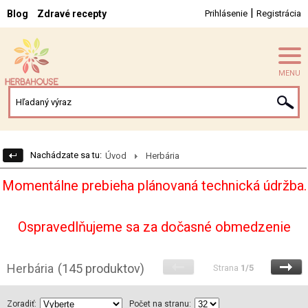
|
Blog
Zdravé recepty
Prihlásenie
Registrácia
MENU
Nachádzate sa tu:
Úvod
Herbária
Momentálne prebieha plánovaná technická údržba.
Ospravedlňujeme sa za dočasné obmedzenie
Herbária
(145 produktov)
Strana
1/5
Zoradiť:
Počet na stranu: