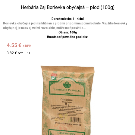
Herbária čaj Borievka obyčajná – plod (100g)
Doručenie do: 1 - 4 dní
Borievka obyčajná jediný ihličnan s plodmi pripomínajúcimi bobule. Využitie borievky
obyčajnej je naozaj veľmi rozsiahle, môže mať použitie...
Objem: 100g
Hmotnosť pevného podielu:
4.55 €
s DPH
3.82 €
bez DPH