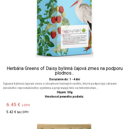
Herbária Greens of Daisy bylinná čajová zmes na podporu
plodnos...
Doručenie do: 1 - 4 dní
Sypaná bylinná čajová zmes s obsahom liečivých rastlín, ktoré podporujú zdravie
ženského reprodukčného systému a pripravujú telo na tehotenstvo...
Objem: 50g
Hmotnosť pevného podielu:
6.45 €
s DPH
5.42 €
bez DPH