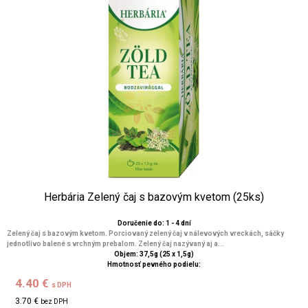
Herbária Zelený čaj s bazovým kvetom (25ks)
Doručenie do: 1 - 4 dní
Zelený čaj s bazovým kvetom. Porciovaný zelený čaj v nálevových vreckách, sáčky
jednotlivo balené s vrchným prebalom. Zelený čaj nazývaný aj a...
Objem: 37,5g (25 x 1,5g)
Hmotnosť pevného podielu:
4.40 €
s DPH
3.70 €
bez DPH