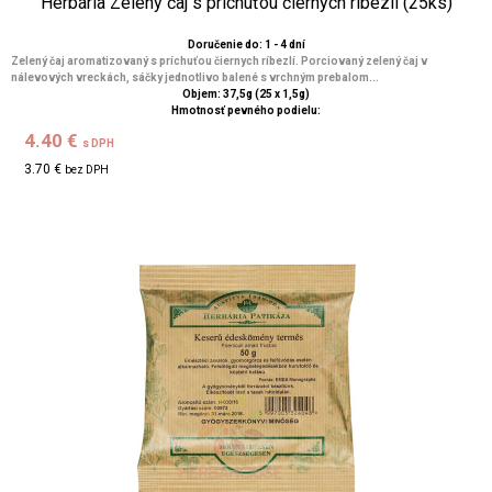
Herbária Zelený čaj s príchuťou čiernych ríbezlí (25ks)
Doručenie do: 1 - 4 dní
Zelený čaj aromatizovaný s príchuťou čiernych ríbezlí. Porciovaný zelený čaj v
nálevových vreckách, sáčky jednotlivo balené s vrchným prebalom...
Objem: 37,5g (25 x 1,5g)
Hmotnosť pevného podielu:
4.40 €
s DPH
3.70 €
bez DPH