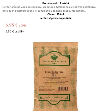
Doručenie do: 1 - 4 dní
Herbária Ústna voda so škumpou vlasatou a tymianom s citrónovou príchuťou -
prirodzená starostlivosť o krvácajúce a zapálené ďasná. Vlastnosti ...
Objem: 250ml
Hmotnosť pevného podielu:
6.95 €
s DPH
5.65 €
bez DPH