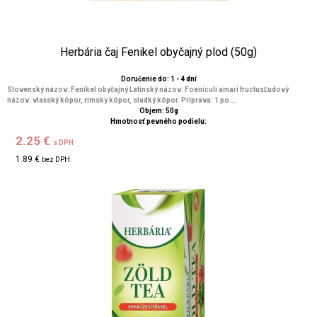
Herbária čaj Fenikel obyčajný plod (50g)
Doručenie do: 1 - 4 dní
Slovenský názov: Fenikel obyčajný Latinský názov: Foeniculi amari fructusĽudový
názov: vlašský kôpor, rímsky kôpor, sladký kôpor. Príprava: 1 po...
Objem: 50g
Hmotnosť pevného podielu:
2.25 €
s DPH
1.89 €
bez DPH