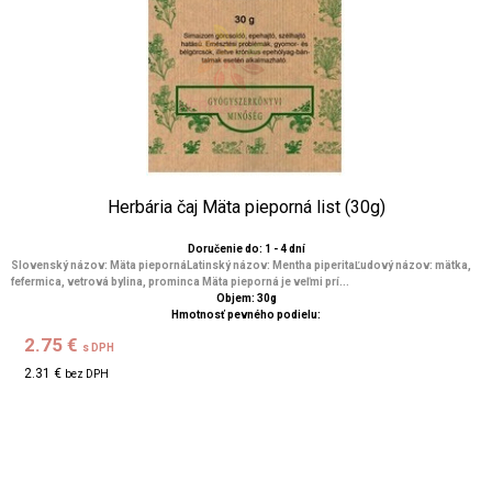
Herbária čaj Mäta pieporná list (30g)
Doručenie do: 1 - 4 dní
Slovenský názov: Mäta piepornáLatinský názov: Mentha piperitaĽudový názov: mätka,
fefermica, vetrová bylina, prominca Mäta pieporná je veľmi prí...
Objem: 30g
Hmotnosť pevného podielu:
2.75 €
s DPH
2.31 €
bez DPH