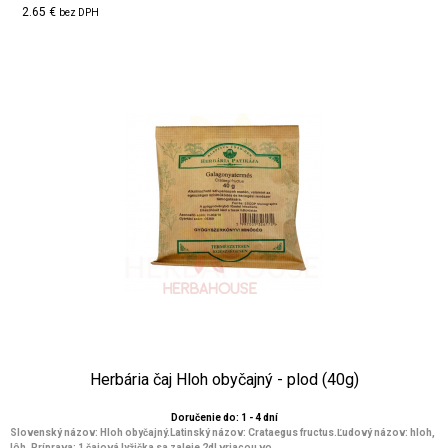
2.65 €
bez DPH
Herbária čaj Hloh obyčajný - plod (40g)
Doručenie do: 1 - 4 dní
Slovenský názov: Hloh obyčajný.Latinský názov: Crataegus fructus.Ľudový názov: hloh,
lôh. Príprava: 1 čajová lyžička sa zaleje 2dl vriacou vo...