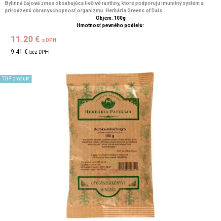
Bylinná čajová zmes obsahujúca liečivé rastliny, ktoré podporujú imunitný systém a
prirodzenú obranyschopnosť organizmu. Herbária Greens of Dais...
Objem: 100g
Hmotnosť pevného podielu:
11.20 €
s DPH
9.41 €
bez DPH
TOP produkt