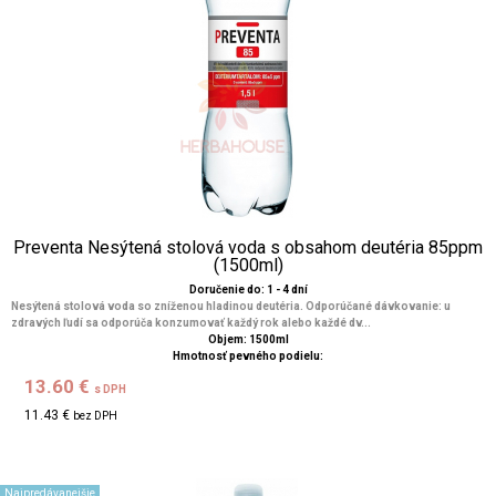
Preventa Nesýtená stolová voda s obsahom deutéria 85ppm
(1500ml)
Doručenie do: 1 - 4 dní
Nesýtená stolová voda so zníženou hladinou deutéria. Odporúčané dávkovanie: u
zdravých ľudí sa odporúča konzumovať každý rok alebo každé dv...
Objem: 1500ml
Hmotnosť pevného podielu:
13.60 €
s DPH
11.43 €
bez DPH
Najpredávanejšie