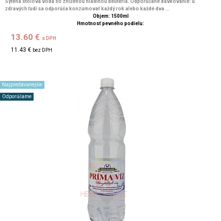
Sýtená stolová voda so zníženou hladinou deutéria. Odporúčané dávkovanie: u
zdravých ľudí sa odporúča konzumovať každý rok alebo každé dva ...
Objem: 1500ml
Hmotnosť pevného podielu:
13.60 €
s DPH
11.43 €
bez DPH
Najpredávanejšie
Odporúčame