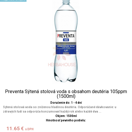
Preventa Sýtená stolová voda s obsahom deutéria 105ppm
(1500ml)
Doručenie do: 1 - 4 dní
Sýtená stolová voda so zníženou hladinou deutéria. Odporúčané dávkovanie: u
zdravých ľudí sa odporúča konzumovať každý rok alebo každé dva ...
Objem: 1500ml
Hmotnosť pevného podielu:
11.65 €
s DPH