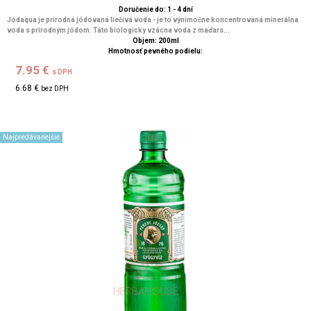
Doručenie do: 1 - 4 dní
Jódaqua je prírodná jódovaná liečivá voda - je to výnimočne koncentrovaná minerálna
voda s prírodným jódom. Táto biologicky vzácna voda z maďars...
Objem: 200ml
Hmotnosť pevného podielu:
7.95 €
s DPH
6.68 €
bez DPH
Najpredávanejšie