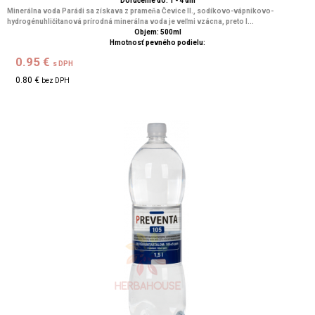
Doručenie do: 1 - 4 dní
Minerálna voda Parádi sa získava z prameňa Čevice II., sodíkovo-vápnikovo-
hydrogénuhličitanová prírodná minerálna voda je veľmi vzácna, preto l...
Objem: 500ml
Hmotnosť pevného podielu:
0.95 €
s DPH
0.80 €
bez DPH