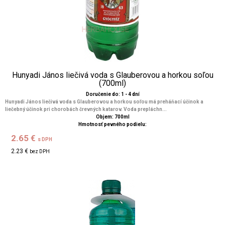
Hunyadi János liečivá voda s Glauberovou a horkou soľou
(700ml)
Doručenie do: 1 - 4 dní
Hunyadi János liečivá voda s Glauberovou a horkou soľou má preháňací účinok a
liečebný účinok pri chorobách črevných katarov. Voda prepláchn...
Objem: 700ml
Hmotnosť pevného podielu:
2.65 €
s DPH
2.23 €
bez DPH