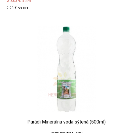
2.65 €
s DPH
2.23 €
bez DPH
Parádi Minerálna voda sýtená (500ml)