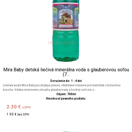
Mira Baby detská liečivá minerálna voda s glauberovou soľou
(7...
Doručenie do: 1 - 4 dní
Liečivá voda Mira Baby poskytuje jemné, efektívne riešenie pre batoľatá s bolesťou
brucha. Vďaka miernemu obsahu glauberovej a horkej soli má s...
Objem: 700ml
Hmotnosť pevného podielu:
2.30 €
s DPH
1.93 €
bez DPH