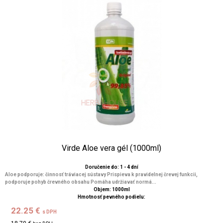
Virde Aloe vera gél (1000ml)
Doručenie do: 1 - 4 dní
Aloe podporuje: činnosť tráviacej sústavy Prispieva k pravidelnej črevej funkcii,
podporuje pohyb črevného obsahu Pomáha udržiavať normá...
Objem: 1000ml
Hmotnosť pevného podielu:
22.25 €
s DPH