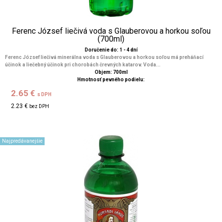
Ferenc József liečivá voda s Glauberovou a horkou soľou
(700ml)
Doručenie do: 1 - 4 dní
Ferenc József liečivá minerálna voda s Glauberovou a horkou soľou má preháňací
účinok a liečebný účinok pri chorobách črevných katarov. Voda...
Objem: 700ml
Hmotnosť pevného podielu:
2.65 €
s DPH
2.23 €
bez DPH
Najpredávanejšie