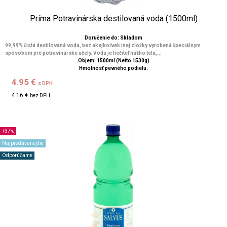
Príma Potravinárska destilovaná voda (1500ml)
Doručenie do: Skladom
99,99% čistá destilovaná voda, bez akejkoľvek inej zložky vyrobená špeciálnym
spôsobom pre potravinárske účely. Voda je liečiteľ nášho tela,...
Objem: 1500ml (Netto 1530g)
Hmotnosť pevného podielu:
4.95 €
s DPH
4.16 €
bez DPH
+37%
Najpredávanejšie
Odporúčame