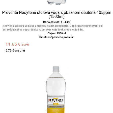
Preventa Nesýtená stolová voda s obsahom deutéria 105ppm
(1500ml)
Doručenie do: 1 - 4 dní
Nesýtená stolová voda so zníženou hladinou deutéria. Odporúčané dávkovanie: u
zdravých ľudí sa odporúča konzumovať každý rok alebo každé dv...
Objem: 1500ml
Hmotnosť pevného podielu:
11.65 €
s DPH
9.79 €
bez DPH