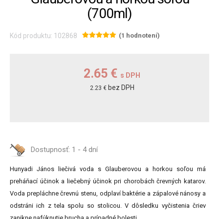
(700ml)
Kód produktu: 102868
(1 hodnotení)
2.65 €
s DPH
bez DPH
2.23 €
Dostupnosť:
1 - 4 dní
Hunyadi János liečivá voda s Glauberovou a horkou soľou má
preháňací účinok a liečebný účinok pri chorobách črevných katarov.
Voda prepláchne črevnú stenu, odplaví baktérie a zápalové nánosy a
odstráni ich z tela spolu so stolicou. V dôsledku vyčistenia čriev
zanikne nafúknutie brucha a prípadné bolesti.