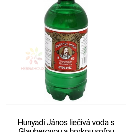
Hunyadi János liečivá voda s
Glauberovou a horkou soľou