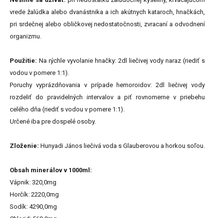
vrede žalúdka alebo dvanástnika a ich akútnych kataroch, hnačkách,
pri srdečnej alebo obličkovej nedostatočnosti, zvracaní a odvodnení
organizmu.
Použitie:
Na rýchle vyvolanie hnačky: 2dl liečivej vody naraz (riediť s
vodou v pomere 1:1).
Poruchy vyprázdňovania v prípade hemoroidov: 2dl liečivej vody
rozdeliť do pravidelných intervalov a piť rovnomerne v priebehu
celého dňa (riediť s vodou v pomere 1:1).
Určené iba pre dospelé osoby.
Zloženie:
Hunyadi János liečivá voda s Glauberovou a horkou soľou.
Obsah minerálov v 1000ml:
Vápnik: 320,0mg
Horčík: 2220,0mg
Sodík: 4290,0mg