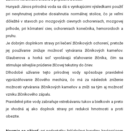
Hunyadi János prírodná voda sa dá s vynikajúcimi výsledkami použiť
pri nevyhnutnej potrebe dosiahnutia normálnej stolice, čo je veľmi
dôležité v stavoch po mozgových cievnych ochoreniach, mozgovej
príhode, pri kôrnatení ciev, ochoreniach konečníka, hemoroidoch a
pruhu.
Je dobrým doplnkom stravy pri liečení žlčníkových ochorení, pretože
jej používanie znižuje možnosť vytvárania žlčníkových kameňov.
Glauberova a horká soľ vyvolávajú sťahovanie žlčníka, čím sa
stimuluje silnejšie prúdenie žlčovej tekutiny do čriev.
Dlhodobé užívanie tejto prírodnej vody spôsobuje pravidelné
vyprázdňovanie žlčového mechúra, čo má za následok zníženie
možnosti vytvárania žlčníkových kameňov a zníži sa tým aj možnosť
vzniku žlčníkového zápalu.
Pravidelné pitie vody zabraňuje vstrebávaniu tukov a bielkovín a preto
je vhodná aj ako doplnok stravy pri redukcii hmotnosti a proti
obezite.
Nesmie sa užívať:
pri nedostatku žalúdočnej kyseliny, krvácajúcom