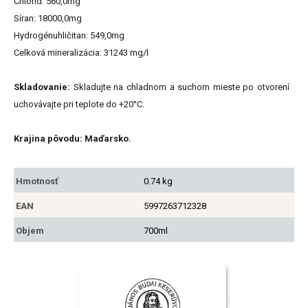
Chlorid: 560,0mg
Síran: 18000,0mg
Hydrogénuhličitan: 549,0mg
Celková mineralizácia: 31243 mg/l
Skladovanie:
Skladujte na chladnom a suchom mieste po otvorení
uchovávajte pri teplote do +20°C.
Krajina pôvodu: Maďarsko.
Hmotnosť
0.74 kg
EAN
5997263712328
Objem
700ml