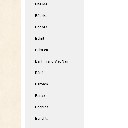
B!te Me
Bácska
Bagoila
Bálint
Balviten
Bánh Tráng Việt Nam
Bánó
Barbara
Barco
Beanies
Benefitt