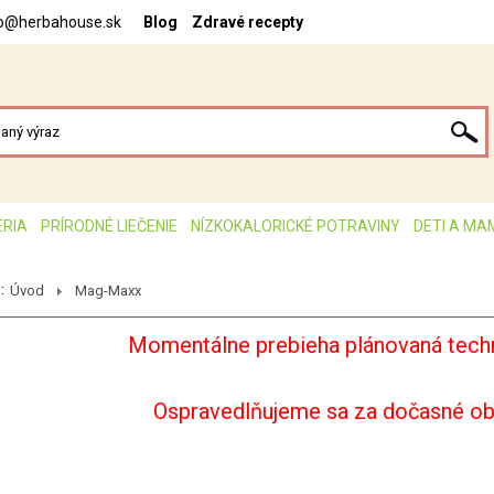
fo@herbahouse.sk
Blog
Zdravé recepty
ÉRIA
PRÍRODNÉ LIEČENIE
NÍZKOKALORICKÉ POTRAVINY
DETI A MA
:
Úvod
Mag-Maxx
Momentálne prebieha plánovaná techn
Ospravedlňujeme sa za dočasné o