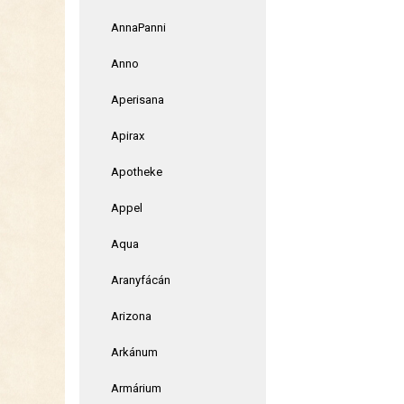
AnnaPanni
Anno
Aperisana
Apirax
Apotheke
Appel
Aqua
Aranyfácán
Arizona
Arkánum
Armárium