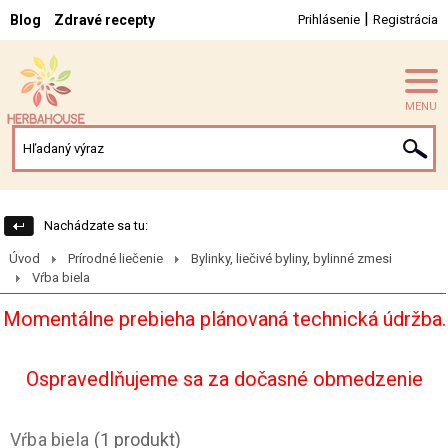
|
Blog
Zdravé recepty
Prihlásenie
Registrácia
MENU
Nachádzate sa tu:
Úvod
Prírodné liečenie
Bylinky, liečivé byliny, bylinné zmesi
Vŕba biela
Momentálne prebieha plánovaná technická údržba.
Ospravedlňujeme sa za dočasné obmedzenie
Vŕba biela
(1 produkt)