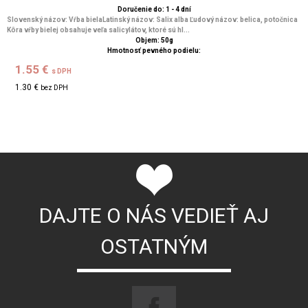
Doručenie do: 1 - 4 dní
Slovenský názov: Vŕba bielaLatinský názov: Salix alba Ľudový názov: belica, potočnica
Kôra vŕby bielej obsahuje veľa salicylátov, ktoré sú hl...
Objem: 50g
Hmotnosť pevného podielu:
1.55 €
s DPH
1.30 €
bez DPH
DAJTE O NÁS VEDIEŤ AJ
OSTATNÝM