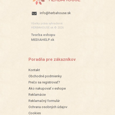
info@herbahouse.sk
Všetky práva vyhradené.
HERBAHOUSE.sk © 2026
Tvorba eshopu
:
MEDIAHELP.sk
Poradňa pre zákazníkov
Kontakt
Obchodné podmienky
Prečo sa registrovať?
Ako nakupovať v eshope
Reklamácie
Reklamačný formulár
Ochrana osobných údajov
Cookies