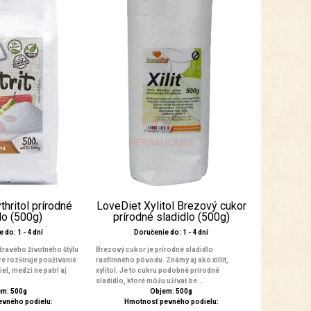
thritol prírodné
LoveDiet Xylitol Brezový cukor
lo (500g)
prírodné sladidlo (500g)
 do: 1 - 4 dní
Doručenie do: 1 - 4 dní
ravého životného štýlu
Brezový cukor je prírodné sladidlo
re rozširuje používanie
rastlinného pôvodu. Známy aj ako xillit,
el, medzi ne patrí aj
xylitol. Je to cukru podobné prírodné
sladidlo, ktoré môžu užívať be...
m: 500g
Objem: 500g
evného podielu:
Hmotnosť pevného podielu: