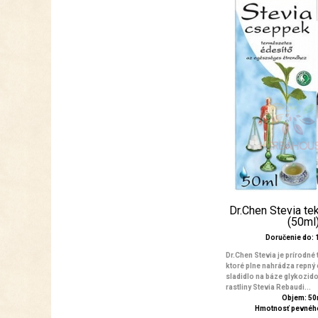
Dr.Chen Stevia te
(50ml
Doručenie do: 1
Dr.Chen Stevia je prírodné 
ktoré plne nahrádza repný 
sladidlo na báze glykozido
rastliny Stevia Rebaudi...
Objem: 50
Hmotnosť pevného