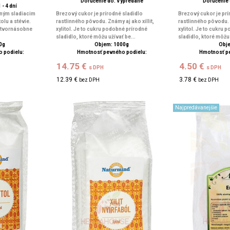
Doručenie do: Vypredané
Doručenie
 - 4 dní
ným sladiacim
Brezový cukor je prírodné sladidlo
Brezový cukor je prí
olu a stévie.
rastlinného pôvodu. Známy aj ako xillit,
rastlinného pôvodu. Z
 štvornásobne
xylitol. Je to cukru podobné prírodné
xylitol. Je to cukru
sladidlo, ktoré môžu užívať be...
sladidlo, ktoré môžu 
0g
Objem: 1000g
Obje
 podielu:
Hmotnosť pevného podielu:
Hmotnosť p
14.75 €
4.50 €
s DPH
s DPH
12.39 €
3.78 €
bez DPH
bez DPH
Najpredávanejšie