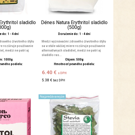
rythritol sladidlo
Dénes Natura Erythritol sladidlo
000g)
(500g)
 do: 1 - 4 dní
Doručenie do: 1 - 4 dní
ravého životného štýlu
Medzi vyznávačmi zdravého životného štýlu
re rozširuje používanie
sa v stále väčšej miere rozširuje používanie
el, medzi ne patrí aj
alternatívnych sladidiel, medzi ne patrí aj
sladidlo ras...
m: 1000g
Objem: 500g
evného podielu:
Hmotnosť pevného podielu:
6.40 €
s DPH
5.38 €
bez DPH
Najpredávanejšie