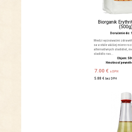
Biorganik Erythri
(500g
Doručenie do: 1
Medzi vyznávačmi zdravéh
sa v stále väčšej miere roz
alternatívnych sladidiel, me
sladidlo ras...
Objem: 50
Hmotnosť pevného
7.00 €
s DPH
5.88 €
bez DPH