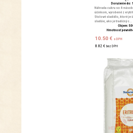
Doručenie do: 1
Náhrada cukru so 4-násob
účinkom, vyrobené z erytrit
Stolové sladidlo, ktoré je
sladšie, ako je tradičný c...
Objem: 50
Hmotnosť pevného
10.50 €
s DPH
8.82 €
bez DPH