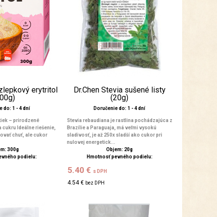
lepkový erytritol
Dr.Chen Stevia sušené listy
300g)
(20g)
 do: 1 - 4 dní
Doručenie do: 1 - 4 dní
tiek – prirodzené
Stevia rebaudiana je rastlina pochádzajúca z
a cukru Ideálne riešenie,
Brazílie a Paraguaja, má veľmi vysokú
vať chuť, ale cukor
sladivosť, je až 250x sladší ako cukor pri
nulovej energetick...
m: 300g
Objem: 20g
evného podielu:
Hmotnosť pevného podielu:
5.40 €
s DPH
4.54 €
bez DPH