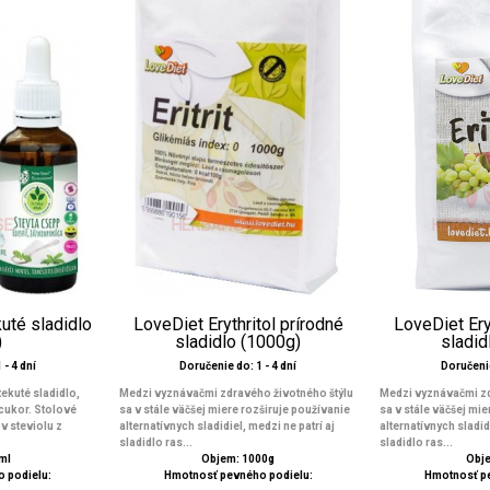
kuté sladidlo
LoveDiet Erythritol prírodné
LoveDiet Ery
)
sladidlo (1000g)
sladid
 - 4 dní
Doručenie do: 1 - 4 dní
Doručenie
tekuté sladidlo,
Medzi vyznávačmi zdravého životného štýlu
Medzi vyznávačmi zd
cukor. Stolové
sa v stále väčšej miere rozširuje používanie
sa v stále väčšej mie
v steviolu z
alternatívnych sladidiel, medzi ne patrí aj
alternatívnych sladidi
sladidlo ras...
sladidlo ras...
ml
Objem: 1000g
Obje
 podielu:
Hmotnosť pevného podielu:
Hmotnosť p