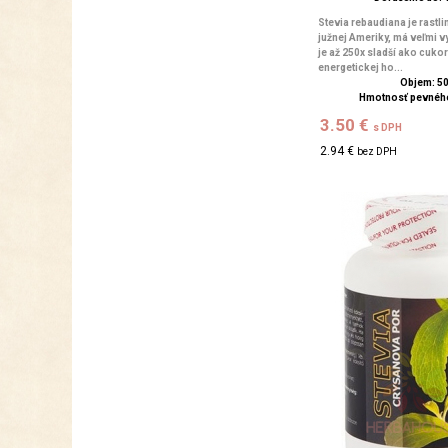
Stevia rebaudiana je rastl
južnej Ameriky, má veľmi v
je až 250x sladší ako cukor
energetickej ho...
Objem: 5
Hmotnosť pevného
3.50 €
s DPH
2.94 €
bez DPH