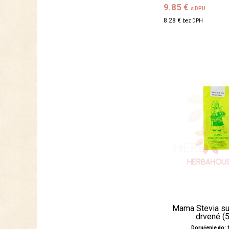
9.85 €
s DPH
8.28 €
bez DPH
Mama Stevia su
drvené (
Doručenie do: 1