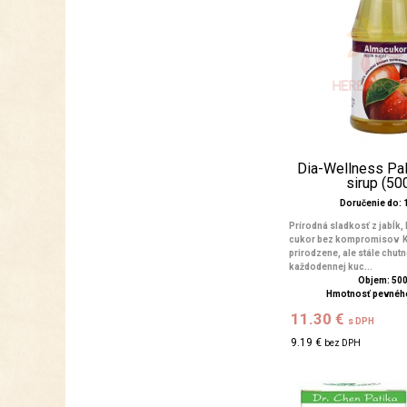
Dia-Wellness Pal
sirup (50
Doručenie do: 1
Prírodná sladkosť z jabĺk,
cukor bez kompromisov Ke
prirodzene, ale stále chut
každodennej kuc...
Objem: 50
Hmotnosť pevného
11.30 €
s DPH
9.19 €
bez DPH