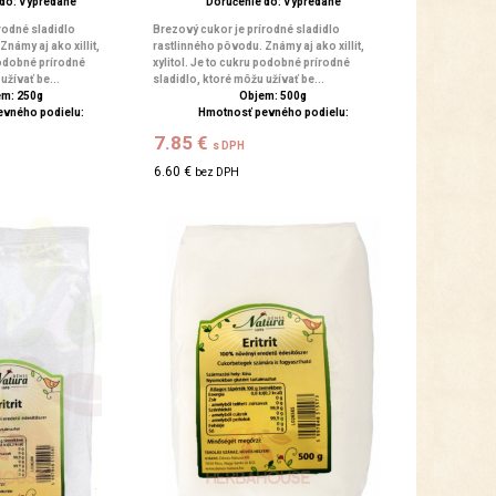
 do: Vypredané
Doručenie do: Vypredané
rodné sladidlo
Brezový cukor je prírodné sladidlo
námy aj ako xillit,
rastlinného pôvodu. Známy aj ako xillit,
 podobné prírodné
xylitol. Je to cukru podobné prírodné
užívať be...
sladidlo, ktoré môžu užívať be...
m: 250g
Objem: 500g
evného podielu:
Hmotnosť pevného podielu:
7.85 €
s DPH
6.60 €
bez DPH