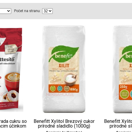
Počet na stranu:
rada cukru so
Benefitt Xylitol Brezový cukor
Benefitt Xyli
acim účinkom
prírodné sladidlo (1000g)
prírodné s