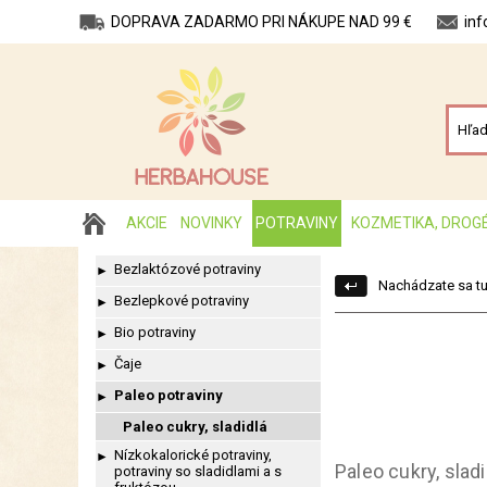
DOPRAVA ZADARMO PRI NÁKUPE NAD 99 €
in
AKCIE
NOVINKY
POTRAVINY
KOZMETIKA, DROG
Bezlaktózové potraviny
►
Nachádzate sa tu
Bezlepkové potraviny
►
Bio potraviny
►
Čaje
►
Paleo potraviny
►
Paleo cukry, sladidlá
Nízkokalorické potraviny,
►
Paleo cukry, sladi
potraviny so sladidlami a s