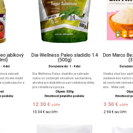
eo jablkový
Dia-Wellness Paleo sladidlo 1:4
Don Marco Bez
0ml)
(500g)
(
 - 4 dní
Doručenie do: 1 - 4 dní
Doručenie
 ktorá nahradí
Dia-Wellness Paleo sladidlo je náhrada
Sladká chuť bez výči
ď chcete sladiť
cukru so zníženým obsahom sacharidov,
sladenie bez kalórií 
ne a jednoducho v
vhodná pre diabetikov a pri redukčnej diéte,
ak nechcete obmedzo
pre celiatikov a pre pa...
áno. Máte radi...
0ml
Objem: 500g
Obje
 podielu:
Hmotnosť pevného podielu:
Hmotnosť p
12.30 €
3.50 €
s DPH
s DPH
10.34 €
2.94 €
bez DPH
bez DPH