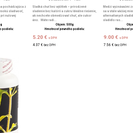
ina pochádzajúca z
Sladká chuť bez výčitiek – prirodzené
Medzi vyznávačmi zd
ysokú sladivosť,
sladenie bez kalórií a cukru Ideálne riešenie,
sa v stále väčšej mie
 pri nulovej
ak nechcete obmedzovať chuť, ale cukor
alternatívnych sladidi
áno. Máte radi...
sladidlo ras...
0g
Objem: 500g
Obje
 podielu:
Hmotnosť pevného podielu:
Hmotnosť p
5.20 €
9.00 €
s DPH
s DPH
4.37 €
7.56 €
bez DPH
bez DPH