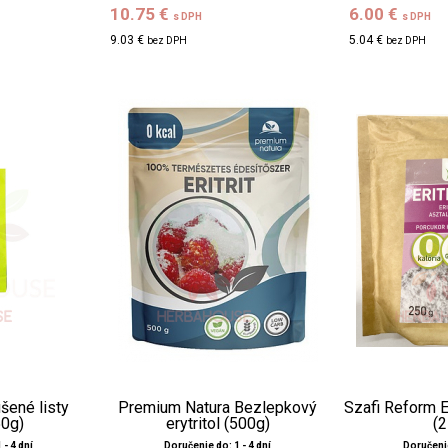
10.75 €
6.00 €
s DPH
s DPH
9.03 €
5.04 €
bez DPH
bez DPH
šené listy
Premium Natura Bezlepkový
Szafi Reform E
50g)
erytritol (500g)
(
 - 4 dní
Doručenie do: 1 - 4 dní
Doručenie