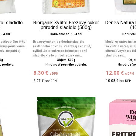
tol sladidlo
Biorganik Xylitol Brezový cukor
Dénes Natura E
)
prírodné sladidlo (500g)
(1
 - 4 dní
Doručenie do: 1 - 4 dní
Doručenie
o životného štýlu
Brezový cukor je prírodné sladidlo
Medzi vyznávačmi zd
širuje používanie
rastlinného pôvodu. Známy aj ako xillit,
sa v stále väčšej mie
dzi ne patrí aj
xylitol. Je to cukru podobné prírodné
alternatívnych sladidi
sladidlo - je to prírodne získaný...
sladidlo ras...
0g
Objem: 500g
Obje
 podielu:
Hmotnosť pevného podielu:
Hmotnosť p
8.30 €
12.00 €
s DPH
s DPH
6.97 €
10.08 €
bez DPH
bez DPH