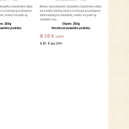
ravého životného štýlu
Medzi vyznávačmi zdravého životného štýlu
re rozširuje používanie
sa v stále väčšej miere rozširuje používanie
el, medzi ne patrí aj
alternatívnych sladidiel, medzi ne patrí aj
sladidlo ras...
m: 250g
Objem: 250g
evného podielu:
Hmotnosť pevného podielu:
8.10 €
s DPH
6.81 €
bez DPH