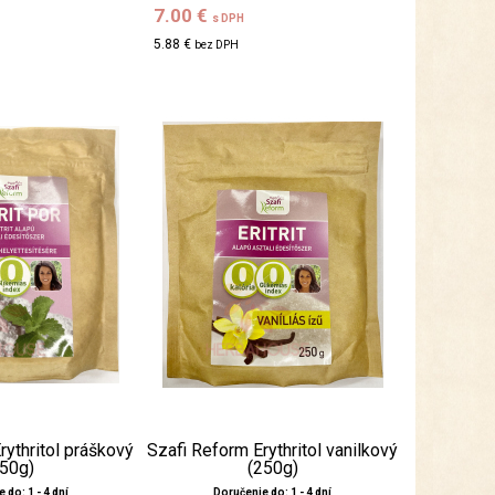
7.00 €
s DPH
5.88 €
bez DPH
rythritol práškový
Szafi Reform Erythritol vanilkový
250g)
(250g)
 do: 1 - 4 dní
Doručenie do: 1 - 4 dní