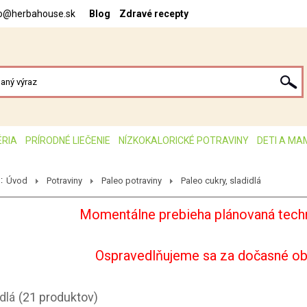
fo@herbahouse.sk
Blog
Zdravé recepty
ÉRIA
PRÍRODNÉ LIEČENIE
NÍZKOKALORICKÉ POTRAVINY
DETI A MA
:
Úvod
Potraviny
Paleo potraviny
Paleo cukry, sladidlá
Momentálne prebieha plánovaná techn
Ospravedlňujeme sa za dočasné o
dlá
(21 produktov)