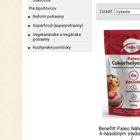
fruktózou
Pre športovcov
Zoradiť:
Reform potraviny
►
Superfood (superpotraviny)
►
Vegetariánske a Vegánske
►
potraviny
Kuchynské pomôcky
►
Benefitt Paleo Náh
4-násobným sladi
(...