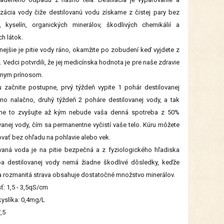
ácia vody čiže destilovanú vodu získame z čistej pary bez
í, kyselín, organických minerálov, škodlivých chemikálií a
ch látok.
nejšie je pitie vody ráno, okamžite po zobudení keď vyjdete z
. Vedci potvrdili, že jej medicínska hodnota je pre naše zdravie
tnym prínosom.
 začnite postupne, prvý týždeň vypite 1 pohár destilovanej
no nalačno, druhý týždeň 2 poháre destilovanej vody, a tak
ne to zvyšujte až kým nebude vaša denná spotreba z 50%
vanej vody, čím sa permanentne vyčistí vaše telo. Kúru môžete
vať bez ohľadu na pohlavie alebo vek.
vaná voda je na pitie bezpečná a z fyziologického hľadiska
ba destilovanej vody nemá žiadne škodlivé dôsledky, keďže
a rozmanitá strava obsahuje dostatočné množstvo minerálov.
ť: 1,5 - 3,5qS/cm
yslíka: 0,4mg/L
7,5