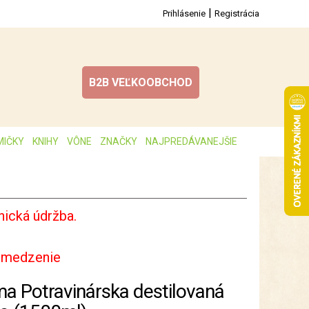
|
Prihlásenie
Registrácia
B2B VEĽKOOBCHOD
MIČKY
KNIHY
VÔNE
ZNAČKY
NAJPREDÁVANEJŠIE
ická údržba.
bmedzenie
ma Potravinárska destilovaná