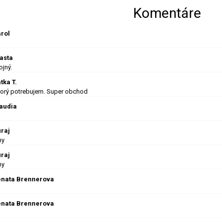
Komentáre
arol
lasta
jný.
tka T.
ktorý potrebujem. Super obchod
laudia
uraj
ny
uraj
ny
 Renata Brennerova
 Renata Brennerova