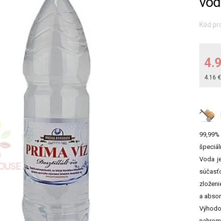
vod
Kód pr
4.
4.16 
99,99% 
špeciál
Voda je
súčasťo
zloženi
a abso
Výhodou
nahrom