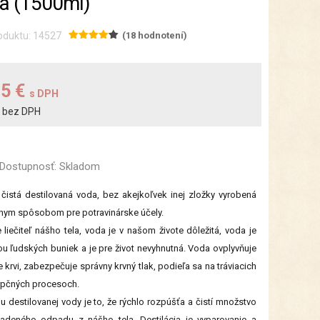
a (1500ml)
oduktu: 14527
(18 hodnotení)
95 €
s DPH
bez DPH
€
Dostupnosť:
Skladom
čistá destilovaná voda, bez akejkoľvek inej zložky vyrobená
nym spôsobom pre potravinárske účely.
 liečiteľ nášho tela, voda je v našom živote dôležitá, voda je
u ľudských buniek a je pre život nevyhnutná. Voda ovplyvňuje
e krvi, zabezpečuje správny krvný tlak, podieľa sa na tráviacich
rpčných procesoch.
 destilovanej vody je to, že rýchlo rozpúšťa a čistí množstvo
adeného odpadu z nášho tela. Destilácia je vyparovanie a