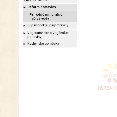
Pre športovcov
Reform potraviny
►
Prírodné minerálne,
liečivé vody
Superfood (superpotraviny)
►
Vegetariánske a Vegánske
►
potraviny
Kuchynské pomôcky
►