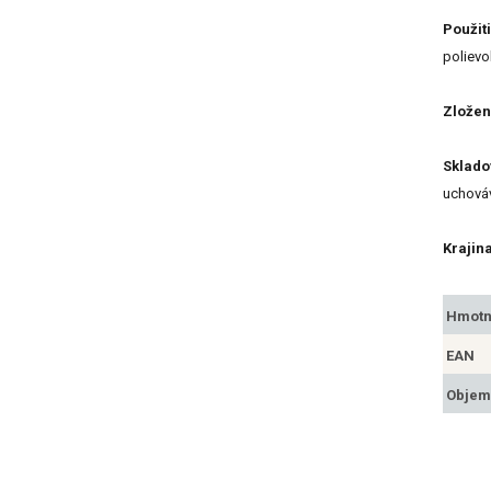
Použit
polievok
Zložen
Sklado
uchováv
Krajin
Hmotn
EAN
Objem