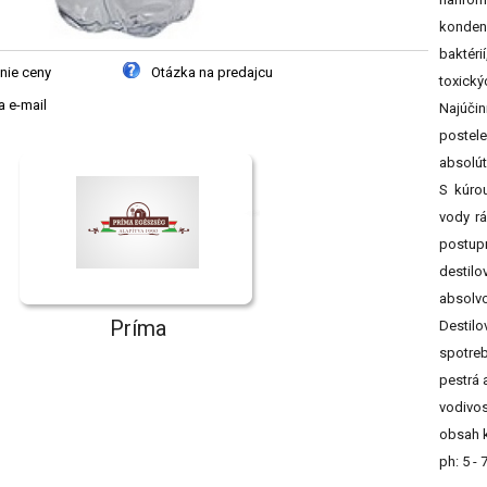
kondenz
baktéri
nie ceny
Otázka na predajcu
toxický
 e-mail
Najúčin
postele
absolú
S kúrou
vody rá
postup
destilo
absolvo
Príma
Destilo
spotre
pestrá 
vodivos
obsah k
ph: 5 - 