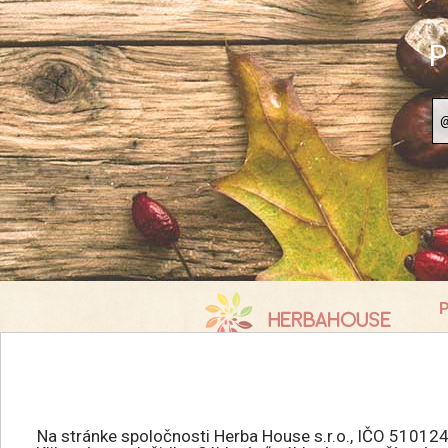
P
P
K
info@herbahouse.sk
O
P
Všetky práva vyhradené.
A
HERBAHOUSE.sk © 2026
Na stránke spoločnosti Herba House s.r.o., IČO 510124
R