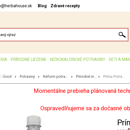
fo@herbahouse.sk
Blog
Zdravé recepty
ÉRIA
PRÍRODNÉ LIEČENIE
NÍZKOKALORICKÉ POTRAVINY
DETI A MA
:
Úvod
Potraviny
Reform potra...
Prírodné m...
Príma Potra...
Momentálne prebieha plánovaná techn
Ospravedlňujeme sa za dočasné o
Prí