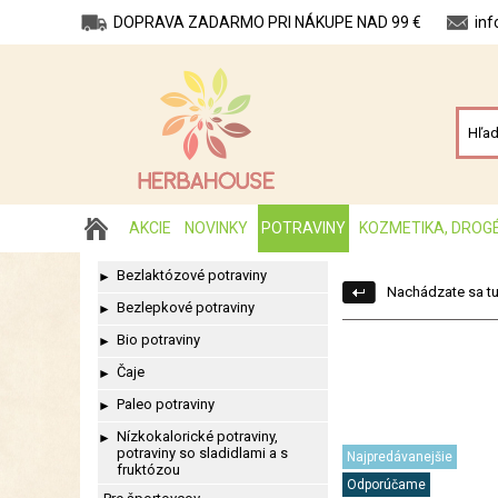
DOPRAVA ZADARMO PRI NÁKUPE NAD 99 €
in
AKCIE
NOVINKY
POTRAVINY
KOZMETIKA, DROG
Bezlaktózové potraviny
►
Nachádzate sa tu
Bezlepkové potraviny
►
Bio potraviny
►
Čaje
►
Paleo potraviny
►
Nízkokalorické potraviny,
►
potraviny so sladidlami a s
Najpredávanejšie
fruktózou
Odporúčame