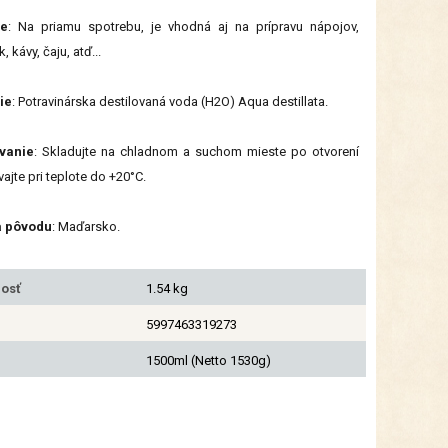
ie
: Na priamu spotrebu, je vhodná aj na prípravu nápojov,
, kávy, čaju, atď...
ie
: Potravinárska destilovaná voda (H2O) Aqua destillata.
vanie
: Skladujte na chladnom a suchom mieste po otvorení
ajte pri teplote do +20°C.
a pôvodu
: Maďarsko.
osť
1.54 kg
5997463319273
1500ml (Netto 1530g)