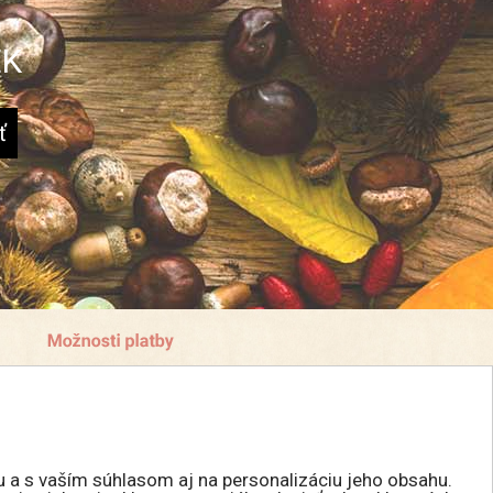
EK
u a s vaším súhlasom aj na personalizáciu jeho obsahu.