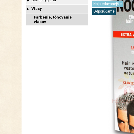
►
Najpredávanejšie
Vlasy
►
Odporúčame
Farbenie, tónovanie
vlasov