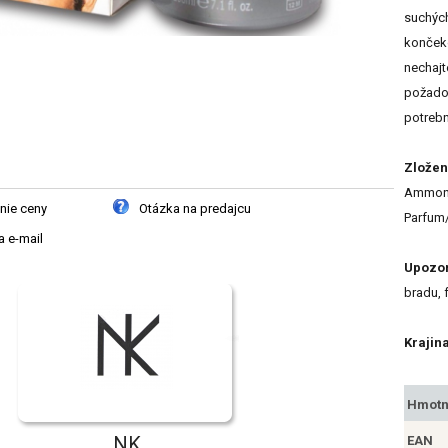
suchých
končeko
nechajt
požadov
potrebn
Zložen
Ammon
nie ceny
Otázka na predajcu
Parfum/
 e-mail
Upozo
bradu, 
Krajin
Hmotn
NK
EAN