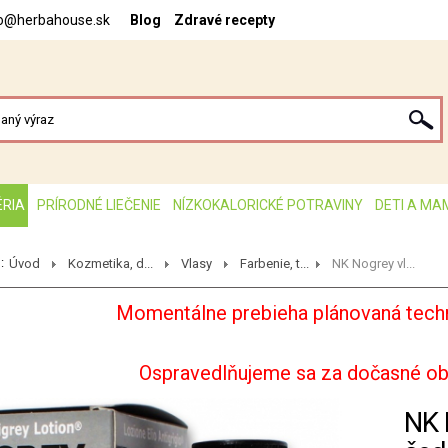
fo@herbahouse.sk
Blog
Zdravé recepty
ÉRIA
PRÍRODNÉ LIEČENIE
NÍZKOKALORICKÉ POTRAVINY
DETI A MA
:
Úvod
Kozmetika, d...
Vlasy
Farbenie, t...
NK Nogrey vl...
Momentálne prebieha plánovaná techn
Ospravedlňujeme sa za dočasné o
NK 