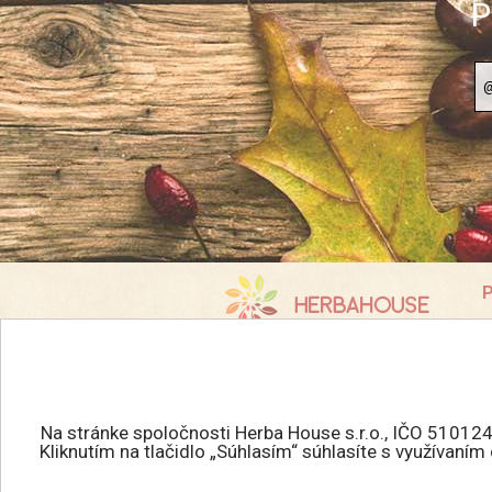
P
P
K
info@herbahouse.sk
O
P
Všetky práva vyhradené.
A
HERBAHOUSE.sk © 2026
Na stránke spoločnosti Herba House s.r.o., IČO 510124
R
Kliknutím na tlačidlo „Súhlasím“ súhlasíte s využívaní
Tvorba eshopu
:
R
MEDIAHELP.sk