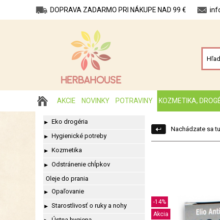
DOPRAVA ZADARMO PRI NÁKUPE NAD 99 €
in
AKCIE
NOVINKY
POTRAVINY
KOZMETIKA, DROG
Eko drogéria
►
Nachádzate sa tu
Hygienické potreby
►
Kozmetika
►
Odstránenie chĺpkov
►
Oleje do prania
Opaľovanie
►
-14%
Starostlivosť o ruky a nohy
►
Akcia
Ústna hygiena