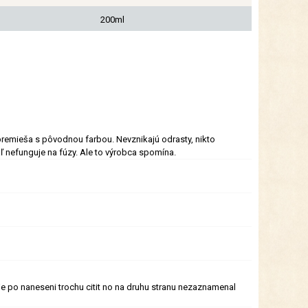
200ml
a premieša s pôvodnou farbou. Nevznikajú odrasty, nikto
aľ nefunguje na fúzy. Ale to výrobca spomína.
je po naneseni trochu citit no na druhu stranu nezaznamenal