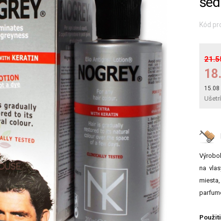
šed
Kód pr
21.5
18
15.08
Ušetr
Výrobok
na vlas
miesta,
parfumo
Použit