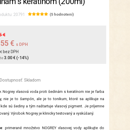
inám s keratínom (200ml)
oduktu: 20791
(5 hodnotení)
5 €
.55 €
s DPH
bez DPH
 €
3.00 €
(-14%)
íte
Dostupnosť:
Skladom
 Nogrey vlasová voda proti šedinám s keratínom nie je farba
y, nie je to šampón, ale je to tonikum, ktoré sa aplikuje na
 kde sú šediny a tým naštartuje vlasový pigment. Je príjemne
vaný. Výrobok Nogrey je klinicky testovaný a vyskúšaný.
ie
: primerané množstvo NOGREY vlasovej vody aplikujte do