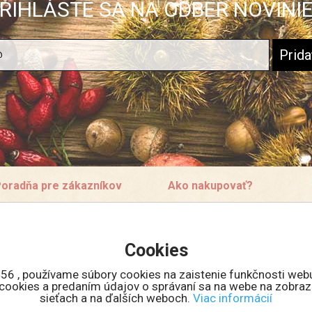
RIHLÁSTE SA NA ODBER NOVINI
oradňa pre zákazníkov
Ako nakupovať?
ontakt
Doprava a ceny
bchodné podmienky
Veľkoobchodná spolupráca
Cookies
rečo sa registrovať?
Množstevné zľavy
ko nakupovať v eshope
56 , používame súbory cookies na zaistenie funkčnosti web
eklamácie
m cookies a predaním údajov o správaní sa na webe na zobraz
sieťach a na ďalších weboch.
Viac informácií
eklamačný formulár