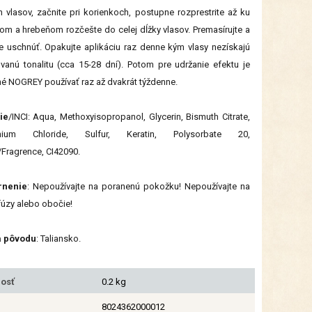
 vlasov, začnite pri korienkoch, postupne rozprestrite až ku
m a hrebeňom rozčešte do celej dĺžky vlasov. Premasírujte a
e uschnúť. Opakujte aplikáciu raz denne kým vlasy nezískajú
anú tonalitu (cca 15-28 dní). Potom pre udržanie efektu je
é NOGREY používať raz až dvakrát týždenne.
ie
/INCI: Aqua, Methoxyisopropanol, Glycerin, Bismuth Citrate,
ium Chloride, Sulfur, Keratin, Polysorbate 20,
Fragrence, CI42090.
rnenie
: Nepoužívajte na poranenú pokožku! Nepoužívajte na
fúzy alebo obočie!
a pôvodu
: Taliansko.
osť
0.2 kg
8024362000012