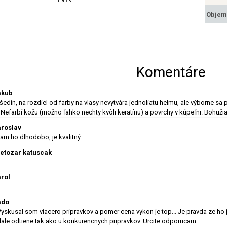
Objem
Komentáre
Jakub
 šedín, na rozdiel od farby na vlasy nevytvára jednoliatu helmu, ale výborne s
 Nefarbí kožu (možno ľahko nechty kvôli keratínu) a povrchy v kúpeľni. Bohuži
aroslav
am ho dlhodobo, je kvalitný.
svetozar katuscak
arol
ado
Vyskusal som viacero pripravkov a pomer cena vykon je top... Je pravda ze ho 
lale odtiene tak ako u konkurencnych pripravkov. Urcite odporucam