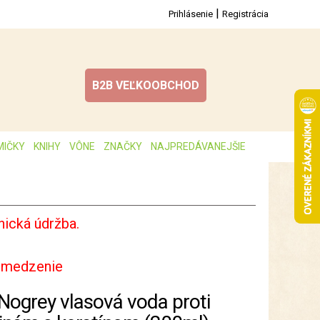
|
Prihlásenie
Registrácia
B2B VEĽKOOBCHOD
MIČKY
KNIHY
VÔNE
ZNAČKY
NAJPREDÁVANEJŠIE
ická údržba.
bmedzenie
Nogrey vlasová voda proti