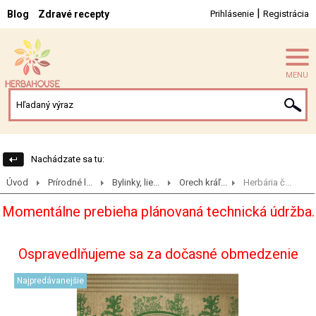
|
Blog
Zdravé recepty
Prihlásenie
Registrácia
MENU
Nachádzate sa tu:
Úvod
Prírodné l...
Bylinky, lie...
Orech kráľ...
Herbária č...
Momentálne prebieha plánovaná technická údržba.
Ospravedlňujeme sa za dočasné obmedzenie
Najpredávanejšie