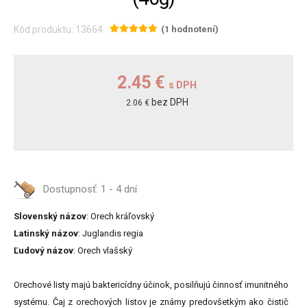
Kód produktu: 13664
(1 hodnotení)
2.45 €
s DPH
bez DPH
2.06 €
Dostupnosť:
1 - 4 dní
Slovenský názov
: Orech kráľovský
Latinský názov
: Juglandis regia
Ľudový názov
: Orech vlašský
Orechové listy majú baktericídny účinok, posilňujú činnosť imunitného
systému. Čaj z orechových listov je známy predovšetkým ako čistič