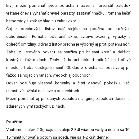
krvi, môže pomáhať proti poruchám trávenia, prečistiť žalúdok
vrátane čriev a vyháňať črevné parazity, zastaviť hnačku. Pomáha liečiť
hemoroidy a znižuje hladinu cukru v krvi.
Čaj z orechových listov najčastejšie sa používa pri kožných
ochoreniach. Pomáha odstrániť akné, svrbivé ekzémy, vyrážky a
doliečiť omrzliny. Odvar z listov orecha je výborný aj proti poteniu nôh.
Zábal z listového odvaru sa využíva pri hnisaní kostí a ďalších
kostných ťažkostiach. Teplý až horúci obklad priložiť na boľavé
miesto a treba častejšie meniť. Obklad z orecha sa používa aj pri
ťažko sa hojacich ranách, vredoch aj opuchoch.
Odvar posilňuje vlasové korienky a čistí vlasovú pokožku, lieči
chrastavé ložiská na hlave a pri nechtoch.
Môže pomáhať aj pri očných zápaloch, angíne, zápaloch ďasien a
zdurených lymfatických uzlinách.
Použitie:
Vnútorne - nálev: 2-3g čaju sa zaleje 2-3dl vriacou vody a nechá sa 10-
15 minút lúhovať a potom sa scedí. Pije sa 1-2 krát denne.