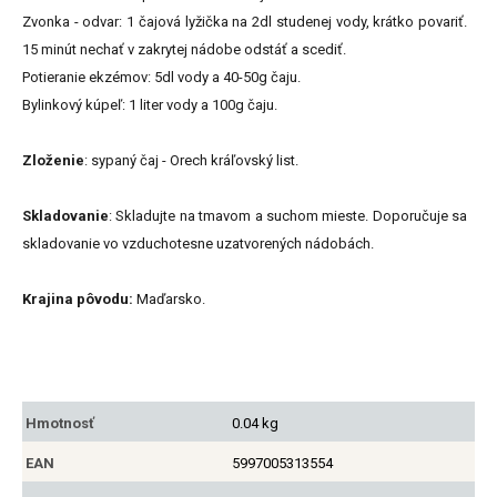
Zvonka - odvar: 1 čajová lyžička na 2dl studenej vody, krátko povariť.
15 minút nechať v zakrytej nádobe odstáť a scediť.
Potieranie ekzémov: 5dl vody a 40-50g čaju.
Bylinkový kúpeľ: 1 liter vody a 100g čaju.
Zloženie
: sypaný čaj - Orech kráľovský list.
Skladovanie
: Skladujte na tmavom a suchom mieste. Doporučuje sa
skladovanie vo vzduchotesne uzatvorených nádobách.
Krajina pôvodu:
Maďarsko.
Hmotnosť
0.04 kg
EAN
5997005313554