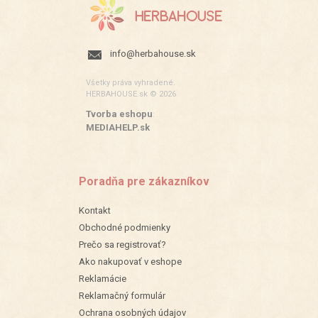
info@herbahouse.sk
Všetky práva vyhradené.
HERBAHOUSE.sk © 2026
Tvorba eshopu
:
MEDIAHELP.sk
Poradňa pre zákazníkov
Kontakt
Obchodné podmienky
Prečo sa registrovať?
Ako nakupovať v eshope
Reklamácie
Reklamačný formulár
Ochrana osobných údajov