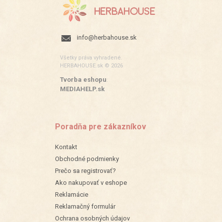
info@herbahouse.sk
Všetky práva vyhradené.
HERBAHOUSE.sk © 2026
Tvorba eshopu
:
MEDIAHELP.sk
Poradňa pre zákazníkov
Kontakt
Obchodné podmienky
Prečo sa registrovať?
Ako nakupovať v eshope
Reklamácie
Reklamačný formulár
Ochrana osobných údajov