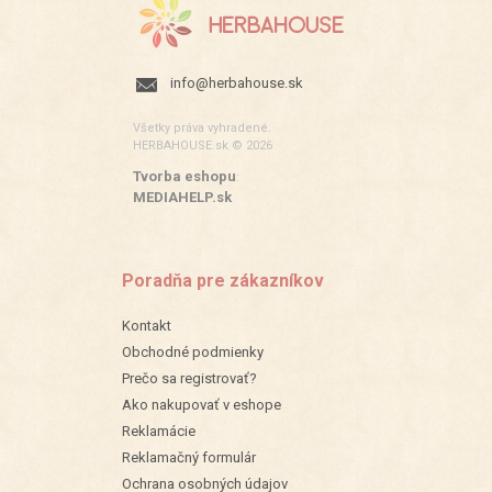
info@herbahouse.sk
Všetky práva vyhradené.
HERBAHOUSE.sk © 2026
Tvorba eshopu
:
MEDIAHELP.sk
Poradňa pre zákazníkov
Kontakt
Obchodné podmienky
Prečo sa registrovať?
Ako nakupovať v eshope
Reklamácie
Reklamačný formulár
Ochrana osobných údajov