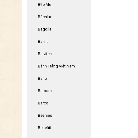
B!te Me
Bácska
Bagoila
Bálint
Balviten
Bánh Tráng Việt Nam
Bánó
Barbara
Barco
Beanies
Benefitt