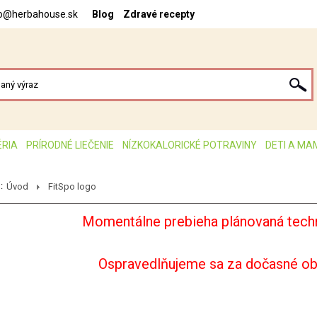
fo@herbahouse.sk
Blog
Zdravé recepty
ÉRIA
PRÍRODNÉ LIEČENIE
NÍZKOKALORICKÉ POTRAVINY
DETI A MA
:
Úvod
FitSpo logo
Momentálne prebieha plánovaná techn
Ospravedlňujeme sa za dočasné o