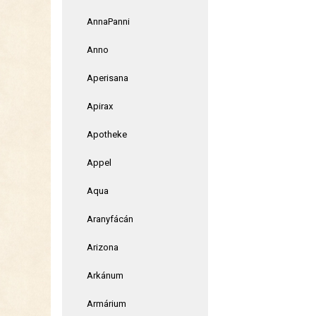
AnnaPanni
Anno
Aperisana
Apirax
Apotheke
Appel
Aqua
Aranyfácán
Arizona
Arkánum
Armárium